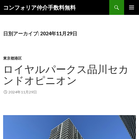
検
コンフォリア仲介手数料無料
索
コ
メインメ
ン
ニュー
テ
ン
日別アーカイブ: 2024年11月29日
ツ
へ
ス
キ
東京都港区
ッ
ロイヤルパークス品川セカ
プ
ンドオピニオン
2024年11月29日