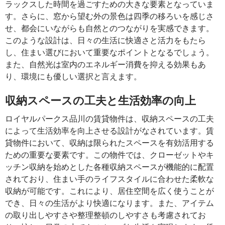
ラックスした時間を過ごすための大きな要素となっていま
す。さらに、窓から望む外の景色は四季の移ろいを感じさ
せ、都会にいながらも自然とのつながりを実感できます。
このような設計は、日々の生活に快適さと活力をもたら
し、住まい選びにおいて重要なポイントとなるでしょう。
また、自然光は室内のエネルギー消費を抑える効果もあ
り、環境にも優しい選択と言えます。
収納スペースの工夫と生活効率の向上
ロイヤルパークス品川の賃貸物件は、収納スペースの工夫
によって生活効率を向上させる設計がなされています。賃
貸物件において、収納は限られたスペースを有効活用する
ための重要な要素です。この物件では、クローゼットやキ
ッチン収納を始めとした各種収納スペースが機能的に配置
されており、住まい手のライフスタイルに合わせた柔軟な
収納が可能です。これにより、居住空間を広く使うことが
でき、日々の生活がより快適になります。また、アイテム
の取り出しやすさや整理整頓のしやすさも考慮されてお