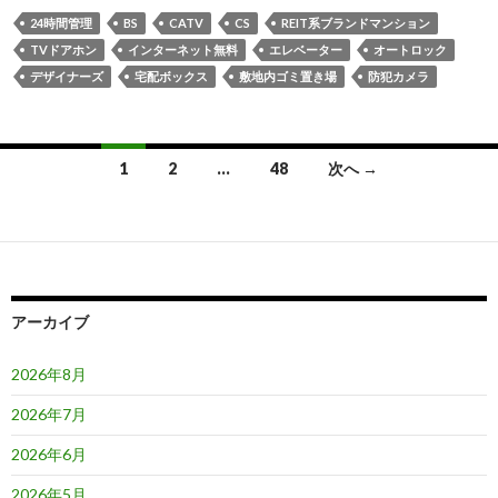
24時間管理
BS
CATV
CS
REIT系ブランドマンション
TVドアホン
インターネット無料
エレベーター
オートロック
デザイナーズ
宅配ボックス
敷地内ゴミ置き場
防犯カメラ
投
1
2
…
48
次へ →
稿
ナ
ビ
ゲ
アーカイブ
ー
2026年8月
シ
2026年7月
ョ
2026年6月
ン
2026年5月