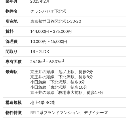
築年月
2025年2月
物件名
グランパセオ下北沢
所在地
東京都世田谷区北沢1-33-20
賃料
144,000円 – 375,000円
管理費
10,000円 – 15,000円
間取り
1R – 2LDK
2
2
専有面積
26.18m
– 69.37m
最寄駅
京王井の頭線「池ノ上駅」徒歩2分
京王井の頭線「下北沢駅」徒歩8分
小田急線「下北沢駅」徒歩8分
小田急線「東北沢駅」徒歩10分
京王井の頭線「駒場東大前駅」徒歩17分
構造規模
地上4階 RC造
物件特徴
REIT系ブランドマンション、デザイナーズ