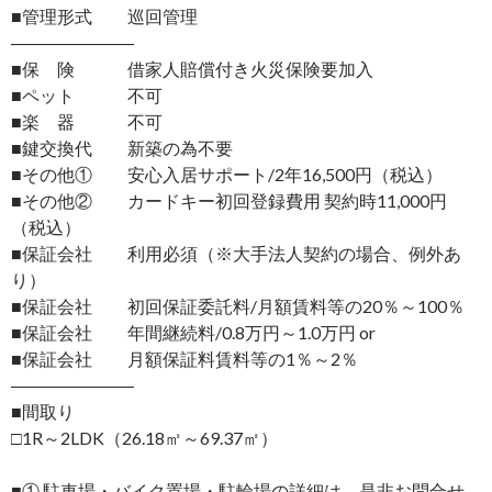
■管理形式 巡回管理
―――――――
■保 険 借家人賠償付き火災保険要加入
■ペット 不可
■楽 器 不可
■鍵交換代 新築の為不要
■その他① 安心入居サポート/2年16,500円（税込）
■その他② カードキー初回登録費用 契約時11,000円
（税込）
■保証会社 利用必須（※大手法人契約の場合、例外あ
り）
■保証会社 初回保証委託料/月額賃料等の20％～100％
■保証会社 年間継続料/0.8万円～1.0万円 or
■保証会社 月額保証料賃料等の1％～2％
―――――――
■間取り
□1R～2LDK（26.18㎡～69.37㎡）
■① 駐車場・バイク置場・駐輪場の詳細は、是非お問合せ