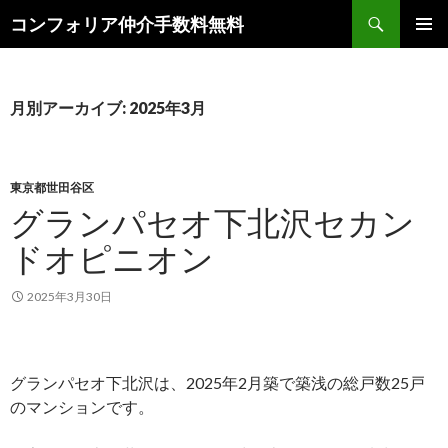
検
コンフォリア仲介手数料無料
索
コ
メインメ
ン
ニュー
テ
ン
月別アーカイブ: 2025年3月
ツ
へ
ス
キ
東京都世田谷区
ッ
グランパセオ下北沢セカン
プ
ドオピニオン
2025年3月30日
グランパセオ下北沢は、2025年2月築で築浅の総戸数25戸
のマンションです。