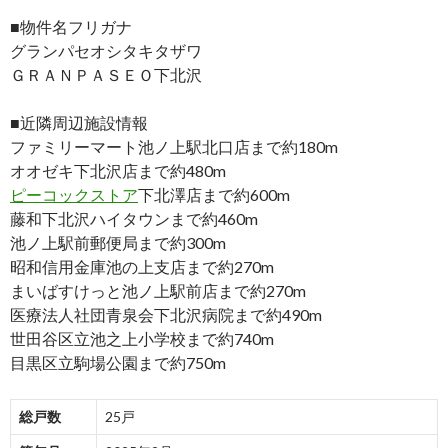
■物件名フリガナ
グランパセオシタキタザワ
ＧＲＡＮＰＡＳＥＯ下北沢
■近隣周辺施設情報
ファミリーマート池ノ上駅北口店まで約180m
オオゼキ下北沢店まで約480m
ピーコックストア
下北澤店まで約600m
藤和下北沢ハイタウンまで約460m
池ノ上駅前郵便局まで約300m
昭和信用金庫池の上支店まで約270m
まいばすけっと池ノ上駅前店まで約270m
医療法人社団青泉会下北沢病院まで約490m
世田谷区立池之上小学校まで約740m
目黒区立駒場公園まで約750m
総戸数
25戸