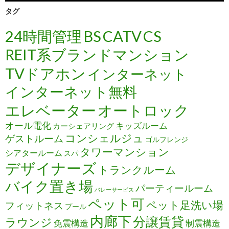
タグ
24時間管理
BS
CATV
CS
REIT系ブランドマンション
TVドアホン
インターネット
インターネット無料
エレベーター
オートロック
オール電化
キッズルーム
カーシェアリング
コンシェルジュ
ゲストルーム
ゴルフレンジ
タワーマンション
シアタールーム
スパ
デザイナーズ
トランクルーム
バイク置き場
パーティールーム
バレーサービス
ペット可
ペット足洗い場
フィットネス
プール
内廊下
分譲賃貸
ラウンジ
免震構造
制震構造