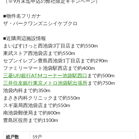
（※9月末迄申込の弊社限定キャンペーン）
■物件名フリガナ
ザ・パークワンズニシイケブクロ
■近隣周辺施設情報
まいばすけっと西池袋3丁目店まで約550m
東武ストア西池袋店まで約550m
セブンイレブン豊島西池袋1丁目店まで約290m
ファミリーマート池袋駅西店まで約400m
三菱UFJ銀行ATMコーナー池袋駅西口
まで約500m
三井住友銀行東京メトロ池袋駅出張所
まで約750m
池袋内科まで約350m
まさき内科クリニックまで約550m
スギ薬局西池袋店まで約550m
南池袋郵便局まで約800m
豊島区役所まで約1100m
総戸数
59戸