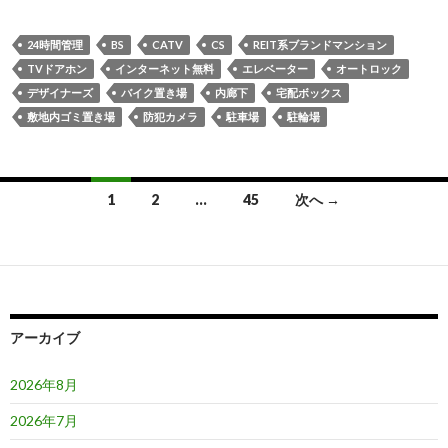
24時間管理
BS
CATV
CS
REIT系ブランドマンション
TVドアホン
インターネット無料
エレベーター
オートロック
デザイナーズ
バイク置き場
内廊下
宅配ボックス
敷地内ゴミ置き場
防犯カメラ
駐車場
駐輪場
投
1
2
…
45
次へ →
稿
ナ
ビ
ゲ
アーカイブ
ー
2026年8月
シ
2026年7月
ョ