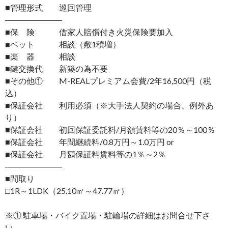
■管理形式 巡回管理
―――――――
■保 険 借家人賠償付き火災保険要加入
■ペット 相談（敷1積増）
■楽 器 相談
■鍵交換代 新築の為不要
■その他① M-REALプレミアム会費/2年16,500円（税
込）
■保証会社 利用必須（※大手法人契約の場合、例外あ
り）
■保証会社 初回保証委託料/月額賃料等の20％～100％
■保証会社 年間継続料/0.8万円～1.0万円 or
■保証会社 月額保証料賃料等の1％～2％
―――――――
■間取り
□1R～1LDK（25.10㎡～47.77㎡）
※① 駐車場・バイク置場・駐輪場の詳細はお問合せ下さ
い。