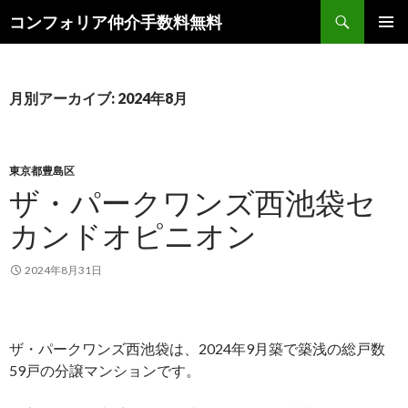
検
コンフォリア仲介手数料無料
索
コ
メインメ
ン
ニュー
テ
ン
月別アーカイブ: 2024年8月
ツ
へ
ス
キ
東京都豊島区
ッ
ザ・パークワンズ西池袋セ
プ
カンドオピニオン
2024年8月31日
ザ・パークワンズ西池袋は、2024年9月築で築浅の総戸数
59戸の分譲マンションです。