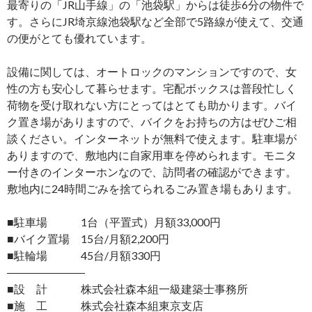
最寄りの「JR山手線」の「池袋駅」からは徒歩6分の物件で
す。さらにJR埼京線池袋駅など全部で5路線が使えて、交通
の便がとても優れています。
設備に関しては、オートロックのマンションですので、女
性の方も安心して暮らせます。宅配ボックスは普段忙しく
荷物を受け取れない方にとってはとても助かります。バイ
ク置き場がありますので、バイクをお持ちの方はぜひご相
談ください。インターネットが無料で使えます。駐車場が
ありますので、敷地内に自家用車を停められます。モニタ
ー付きのインターホンなので、訪問者の確認ができます。
敷地内に24時間ごみを捨てられるごみ置き場もあります。
■駐車場 1台（平置式）月額33,000円
■バイク置場 15台/月額2,200円
■駐輪場 45台/月額330円
―――――――
■設 計 株式会社森本組一級建築士事務所
■施 工 株式会社森本組東京支店