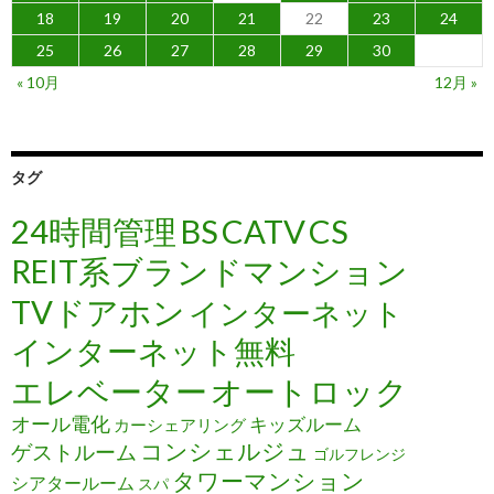
18
19
20
21
22
23
24
25
26
27
28
29
30
« 10月
12月 »
タグ
24時間管理
BS
CATV
CS
REIT系ブランドマンション
TVドアホン
インターネット
インターネット無料
エレベーター
オートロック
オール電化
キッズルーム
カーシェアリング
コンシェルジュ
ゲストルーム
ゴルフレンジ
タワーマンション
シアタールーム
スパ