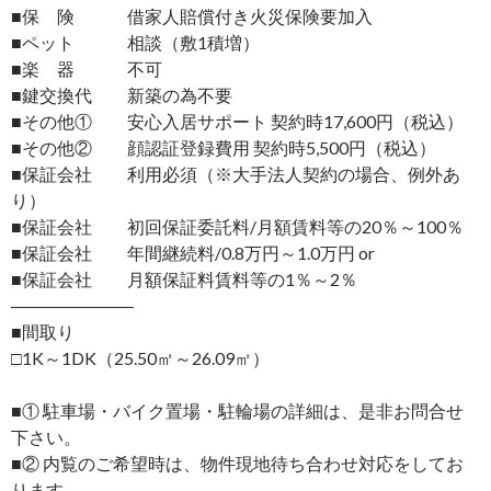
■保 険 借家人賠償付き火災保険要加入
■ペット 相談（敷1積増）
■楽 器 不可
■鍵交換代 新築の為不要
■その他① 安心入居サポート 契約時17,600円（税込）
■その他② 顔認証登録費用 契約時5,500円（税込）
■保証会社 利用必須（※大手法人契約の場合、例外あ
り）
■保証会社 初回保証委託料/月額賃料等の20％～100％
■保証会社 年間継続料/0.8万円～1.0万円 or
■保証会社 月額保証料賃料等の1％～2％
―――――――
■間取り
□1K～1DK（25.50㎡～26.09㎡）
■① 駐車場・バイク置場・駐輪場の詳細は、是非お問合せ
下さい。
■② 内覧のご希望時は、物件現地待ち合わせ対応をしてお
ります。