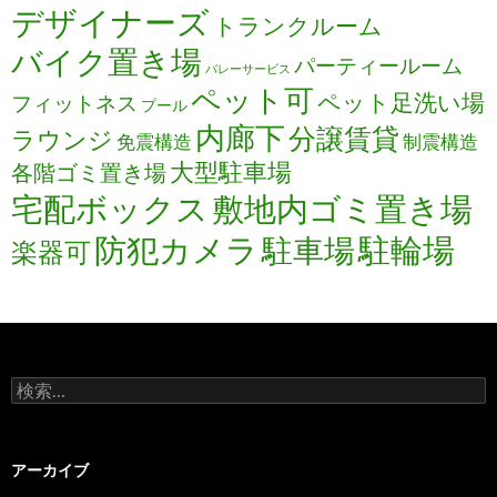
デザイナーズ
トランクルーム
バイク置き場
パーティールーム
バレーサービス
ペット可
ペット足洗い場
フィットネス
プール
内廊下
分譲賃貸
ラウンジ
免震構造
制震構造
大型駐車場
各階ゴミ置き場
宅配ボックス
敷地内ゴミ置き場
防犯カメラ
駐輪場
駐車場
楽器可
検
索:
アーカイブ