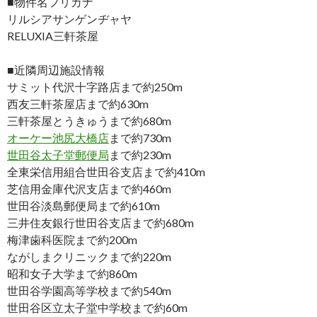
■物件名フリガナ
リルシアサンゲンヂャヤ
RELUXIA三軒茶屋
■近隣周辺施設情報
サミット代沢十字路店まで約250m
西友三軒茶屋店まで約630m
三軒茶屋とうきゅうまで約680m
オーケー池尻大橋店
まで約730m
世田谷太子堂郵便局
まで約230m
全東栄信用組合世田谷支店まで約410m
芝信用金庫代沢支店まで約460m
世田谷淡島郵便局まで約610m
三井住友銀行世田谷支店まで約680m
梅津歯科医院まで約200m
ながしまクリニックまで約220m
昭和女子大学まで約860m
世田谷学園高等学校まで約540m
世田谷区立太子堂中学校まで約60m