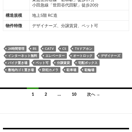
小田急線「世田谷代田駅」徒歩20分
構造規模
地上5階 RC造
物件特徴
デザイナーズ、分譲賃貸、ペット可
24時間管理
BS
CATV
CS
TVドアホン
インターネット無料
エレベーター
オートロック
デザイナーズ
バイク置き場
ペット可
分譲賃貸
宅配ボックス
敷地内ゴミ置き場
防犯カメラ
駐車場
駐輪場
投
1
2
…
10
次へ →
稿
ナ
ビ