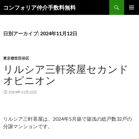
検
コンフォリア仲介手数料無料
索
コ
メインメ
ン
ニュー
テ
ン
日別アーカイブ: 2024年11月12日
ツ
へ
ス
キ
東京都世田谷区
ッ
リルシア三軒茶屋セカンド
プ
オピニオン
2024年11月12日
リルシア三軒茶屋は、2024年5月築で築浅の総戸数32戸の
分譲マンションです。