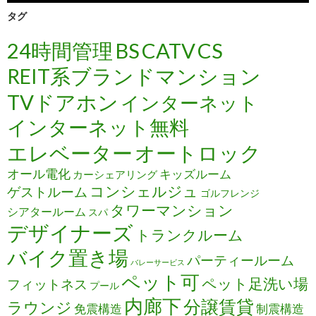
タグ
24時間管理
BS
CATV
CS
REIT系ブランドマンション
TVドアホン
インターネット
インターネット無料
エレベーター
オートロック
オール電化
キッズルーム
カーシェアリング
コンシェルジュ
ゲストルーム
ゴルフレンジ
タワーマンション
シアタールーム
スパ
デザイナーズ
トランクルーム
バイク置き場
パーティールーム
バレーサービス
ペット可
ペット足洗い場
フィットネス
プール
内廊下
分譲賃貸
ラウンジ
免震構造
制震構造