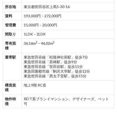
所在地
東京都世田谷区上馬5-30-16
賃料
193,000円 – 272,000円
管理費
15,000円 – 20,000円
間取り
1LDK – 2LDK
2
2
専有面
36.16m
– 46.02m
積
最寄駅
東急世田谷線「松陰神社前駅」徒歩7分
東急世田谷線「若林駅」徒歩9分
東急世田谷線「世田谷駅」徒歩11分
東急田園都市線「駒沢大学駅」徒歩12分
東急世田谷線「西太子堂駅」徒歩15分
構造規
地上9階 RC造
模
物件特
REIT系ブランドマンション、デザイナーズ、ペット
徴
可