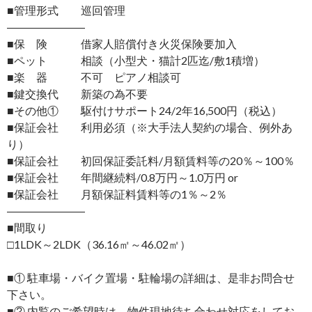
■管理形式 巡回管理
―――――――
■保 険 借家人賠償付き火災保険要加入
■ペット 相談（小型犬・猫計2匹迄/敷1積増）
■楽 器 不可 ピアノ相談可
■鍵交換代 新築の為不要
■その他① 駆付けサポート24/2年16,500円（税込）
■保証会社 利用必須（※大手法人契約の場合、例外あ
り）
■保証会社 初回保証委託料/月額賃料等の20％～100％
■保証会社 年間継続料/0.8万円～1.0万円 or
■保証会社 月額保証料賃料等の1％～2％
―――――――
■間取り
□1LDK～2LDK（36.16㎡～46.02㎡）
■① 駐車場・バイク置場・駐輪場の詳細は、是非お問合せ
下さい。
■② 内覧のご希望時は、物件現地待ち合わせ対応をしてお