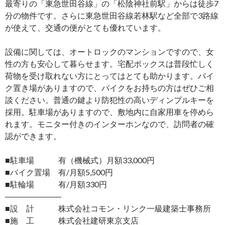
最寄りの「東急世田谷線」の「松陰神社前駅」からは徒歩7
分の物件です。さらに東急世田谷線若林駅など全部で3路線
が使えて、交通の便がとても優れています。
設備に関しては、オートロックのマンションですので、女
性の方も安心して暮らせます。宅配ボックスは普段忙しく
荷物を受け取れない方にとってはとても助かります。バイ
ク置き場がありますので、バイクをお持ちの方はぜひご相
談ください。普通の鍵より防犯性の高いディンプルキーを
採用。駐車場がありますので、敷地内に自家用車を停めら
れます。モニター付きのインターホンなので、訪問者の確
認ができます。
■駐車場 有（機械式）月額33,000円
■バイク置場 有/月額5,500円
■駐輪場 有/月額330円
―――――――
■設 計 株式会社コモン・リンク一級建築士事務所
■施 工 株式会社建研東京支店