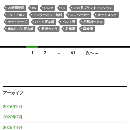
24時間管理
BS
CATV
CS
REIT系ブランドマンション
TVドアホン
インターネット無料
エレベーター
オートロック
デザイナーズ
バイク置き場
ペット可
宅配ボックス
敷地内ゴミ置き場
防犯カメラ
駐車場
駐輪場
投
1
2
…
61
次へ →
稿
ナ
ビ
ゲ
アーカイブ
ー
2026年8月
シ
2026年7月
ョ
2026年6月