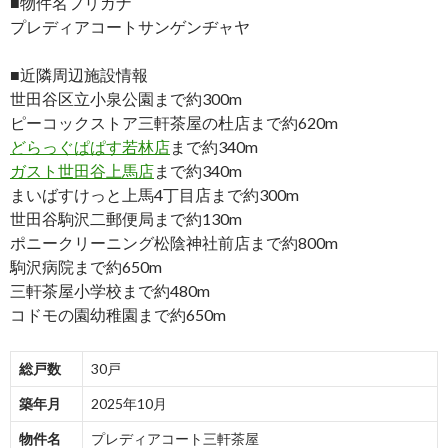
■物件名フリガナ
プレディアコートサンゲンヂャヤ
■近隣周辺施設情報
世田谷区立小泉公園まで約300m
ピーコックストア三軒茶屋の杜店まで約620m
どらっぐぱぱす若林店
まで約340m
ガスト世田谷上馬店
まで約340m
まいばすけっと上馬4丁目店まで約300m
世田谷駒沢二郵便局まで約130m
ポニークリーニング松陰神社前店まで約800m
駒沢病院まで約650m
三軒茶屋小学校まで約480m
コドモの園幼稚園まで約650m
総戸数
30戸
築年月
2025年10月
物件名
プレディアコート三軒茶屋