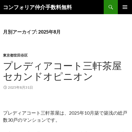
検
コンフォリア仲介手数料無料
索
コ
メインメ
ン
ニュー
テ
ン
月別アーカイブ: 2025年8月
ツ
へ
ス
キ
東京都世田谷区
ッ
プレディアコート三軒茶屋
プ
セカンドオピニオン
2025年8月31日
プレディアコート三軒茶屋は、2025年10月築で築浅の総戸
数30戸のマンションです。