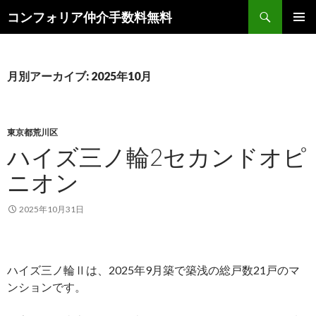
検
コンフォリア仲介手数料無料
索
コ
メインメ
ン
ニュー
テ
ン
月別アーカイブ: 2025年10月
ツ
へ
ス
キ
東京都荒川区
ッ
ハイズ三ノ輪2セカンドオピ
プ
ニオン
2025年10月31日
ハイズ三ノ輪Ⅱは、2025年9月築で築浅の総戸数21戸のマ
ンションです。