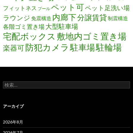
ペット可
ペット足洗い場
フィットネス
プール
内廊下
分譲賃貸
ラウンジ
免震構造
制震構造
大型駐車場
各階ゴミ置き場
宅配ボックス
敷地内ゴミ置き場
防犯カメラ
駐輪場
駐車場
楽器可
検
索:
アーカイブ
2026年8月
2026年7月