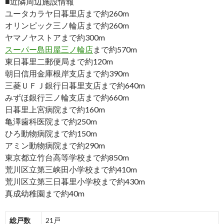
■近隣周辺施設情報
ユータカラヤ日暮里店まで約260m
オリンピック三ノ輪店まで約260m
ヤマノヤストアまで約300m
スーパー島田屋三ノ輪店
まで約570m
東日暮里二郵便局まで約120m
朝日信用金庫根岸支店まで約390m
三菱ＵＦＪ銀行日暮里支店まで約640m
みずほ銀行三ノ輪支店まで約660m
日暮里上宮病院まで約160m
亀澤歯科医院まで約250m
ひろ動物病院まで約150m
アミン動物病院まで約290m
東京都立竹台高等学校まで約850m
荒川区立第三峡田小学校まで約410m
荒川区立第三日暮里小学校まで約430m
真成幼稚園まで約40m
総戸数
21戸