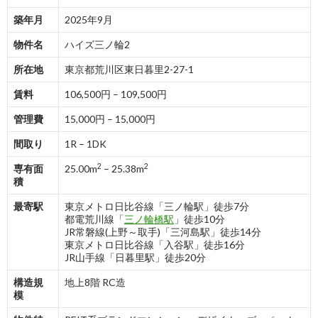
築年月
2025年9月
物件名
ハイズ三ノ輪2
所在地
東京都荒川区東日暮里2-27-1
賃料
106,500円 – 109,500円
管理費
15,000円 – 15,000円
間取り
1R – 1DK
2
2
専有面
25.00m
– 25.38m
積
最寄駅
東京メトロ日比谷線「三ノ輪駅」徒歩7分
都電荒川線「
三ノ輪橋駅
」徒歩10分
JR常磐線(上野～取手)「三河島駅」徒歩14分
東京メトロ日比谷線「入谷駅」徒歩16分
JR山手線「日暮里駅」徒歩20分
構造規
地上8階 RC造
模