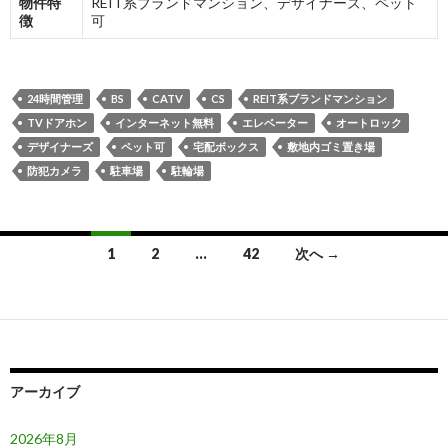
物件特
REIT系ブランドマンション、デザイナーズ、ペット
徴
可
24時間管理
BS
CATV
CS
REIT系ブランドマンション
TVドアホン
インターネット無料
エレベーター
オートロック
デザイナーズ
ペット可
宅配ボックス
敷地内ゴミ置き場
防犯カメラ
駐車場
駐輪場
投
1
2
…
42
次へ →
稿
ナ
ビ
ゲ
アーカイブ
ー
2026年8月