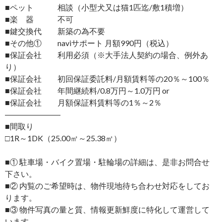
■ペット 相談（小型犬又は猫1匹迄/敷1積増）
■楽 器 不可
■鍵交換代 新築の為不要
■その他① naviサポート 月額990円（税込）
■保証会社 利用必須（※大手法人契約の場合、例外あ
り）
■保証会社 初回保証委託料/月額賃料等の20％～100％
■保証会社 年間継続料/0.8万円～1.0万円 or
■保証会社 月額保証料賃料等の1％～2％
―――――――
■間取り
□1R～1DK（25.00㎡～25.38㎡）
■① 駐車場・バイク置場・駐輪場の詳細は、是非お問合せ
下さい。
■② 内覧のご希望時は、物件現地待ち合わせ対応をしてお
ります。
■③ 物件写真の量と質、情報更新鮮度に特化して運営して
います。