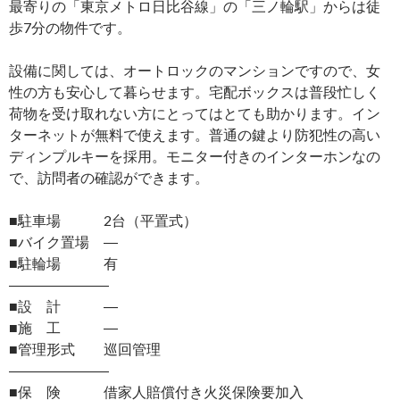
最寄りの「東京メトロ日比谷線」の「三ノ輪駅」からは徒
歩7分の物件です。
設備に関しては、オートロックのマンションですので、女
性の方も安心して暮らせます。宅配ボックスは普段忙しく
荷物を受け取れない方にとってはとても助かります。イン
ターネットが無料で使えます。普通の鍵より防犯性の高い
ディンプルキーを採用。モニター付きのインターホンなの
で、訪問者の確認ができます。
■駐車場 2台（平置式）
■バイク置場 ―
■駐輪場 有
―――――――
■設 計 ―
■施 工 ―
■管理形式 巡回管理
―――――――
■保 険 借家人賠償付き火災保険要加入