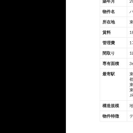
築年月
2
物件名
所在地
東
賃料
1
管理費
1
間取り
1
専有面積
3
最寄駅
構造規模
地
物件特徴