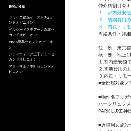
仲介料割引有
キ
最近の投稿
１．都内最安値
ドゥーエ銀座イースト3セカ
２．初期費用の
ンドオピニオン
３．内覧・リモ
ベルシードステアー大森北セ
※諸条件・詳細
カンドオピニオン
VISTA豊島セカンドオピニオ
ン
住 所 東京都千
シティウォーク王子デューセ
概 要 地上11
カンドオピニオン
１.都内最安値
アローマ王子本町セカンドオ
２.初期費用の
ピニオン
３.内覧・リモ
■全部屋対象／
■物件名フリガ
パークリュクス
PARK LUXE 
■近隣周辺施設