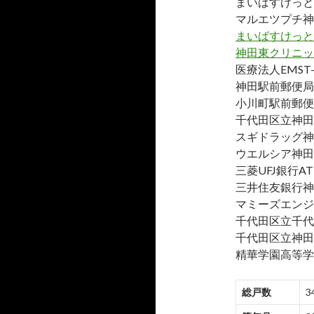
まいばすけっと
マルエツプチ神
まいばすけっと
神田東クリニッ
医療法人EMS
神田駅前郵便局
小川町駅前郵便
千代田区立神田
スギドラッグ神
ウエルシア神田
三菱UFJ銀行A
三井住友銀行神
マミーズエンジ
千代田区立千代
千代田区立神田
精華学園高等学
総戸数
3