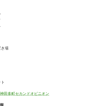
ー
ク
ス
置き場
ット
神田多町セカンドオピニオン
報