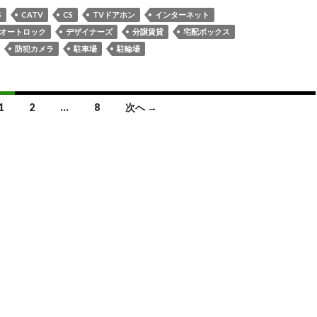
S
CATV
CS
TVドアホン
インターネット
オートロック
デザイナーズ
分譲賃貸
宅配ボックス
防犯カメラ
駐車場
駐輪場
1
2
…
8
次へ →