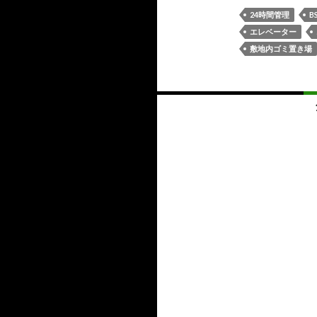
24時間管理
B
エレベーター
敷地内ゴミ置き場
投
稿
ナ
ビ
ゲ
ー
シ
ョ
ン