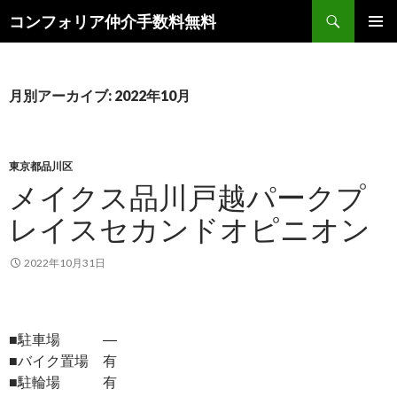
検
コンフォリア仲介手数料無料
索
コ
メインメ
ン
ニュー
テ
ン
月別アーカイブ: 2022年10月
ツ
へ
ス
キ
東京都品川区
ッ
メイクス品川戸越パークプ
プ
レイスセカンドオピニオン
2022年10月31日
■駐車場 ―
■バイク置場 有
■駐輪場 有