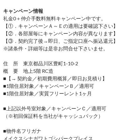
キャンペーン情報
礼金0
＋
仲介手数料無料
キャンペーン中です。
【①．キャンペーンＡ～Ｅの適用は要確認下さい】
【②．各部屋毎にキャンペーン内容が異なります】
【③．契約完了後→即日、ご指定口座へ振込還元】
※諸条件・詳細等は是非お問合せ下さいませ。
住 所 東京都品川区豊町1-10-2
概 要 地上5階 RC造
■【→ 契約金／初期費用概算／即日お見積り】
■1階住居対象／キャンペーンＢ／適用可
■1階住居対象／実質フリーレント1ヶ月
■上記以外号室対象／キャンペーンＣ／適用可
（※初回保証料を当社がキャッシュバック）
■物件名フリガナ
メイクスシナガワトゴシパークプレイス