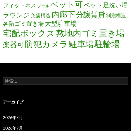
ペット可
ペット足洗い場
フィットネス
プール
内廊下
分譲賃貸
ラウンジ
免震構造
制震構造
大型駐車場
各階ゴミ置き場
宅配ボックス
敷地内ゴミ置き場
防犯カメラ
駐輪場
駐車場
楽器可
検
索:
アーカイブ
2026年8月
2026年7月