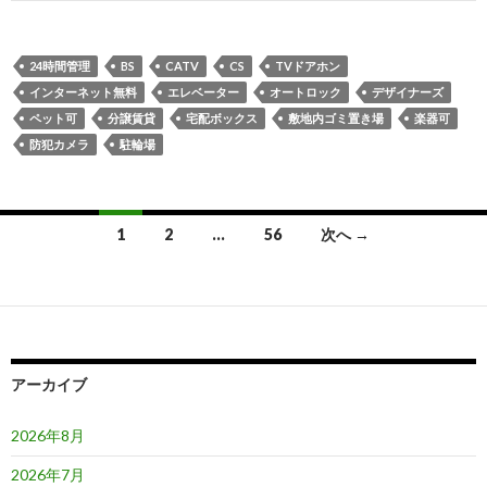
24時間管理
BS
CATV
CS
TVドアホン
インターネット無料
エレベーター
オートロック
デザイナーズ
ペット可
分譲賃貸
宅配ボックス
敷地内ゴミ置き場
楽器可
防犯カメラ
駐輪場
投
1
2
…
56
次へ →
稿
ナ
ビ
ゲ
アーカイブ
ー
2026年8月
シ
2026年7月