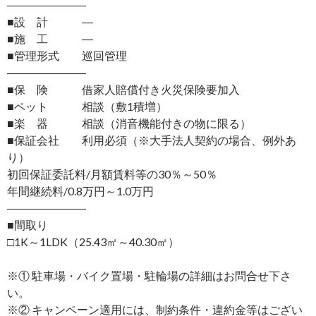
―――――――
■設 計 ―
■施 工 ―
■管理形式 巡回管理
―――――――
■保 険 借家人賠償付き火災保険要加入
■ペット 相談（敷1積増）
■楽 器 相談（消音機能付きの物に限る）
■保証会社 利用必須（※大手法人契約の場合、例外あ
り）
初回保証委託料/月額賃料等の30％～50％
年間継続料/0.8万円～1.0万円
―――――――
■間取り
□1K～1LDK（25.43㎡～40.30㎡）
※① 駐車場・バイク置場・駐輪場の詳細はお問合せ下さ
い。
※② キャンペーン適用には、制約条件・違約金等はござい