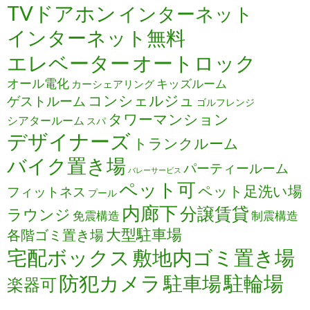
TVドアホン
インターネット
インターネット無料
エレベーター
オートロック
オール電化
キッズルーム
カーシェアリング
コンシェルジュ
ゲストルーム
ゴルフレンジ
タワーマンション
シアタールーム
スパ
デザイナーズ
トランクルーム
バイク置き場
パーティールーム
バレーサービス
ペット可
ペット足洗い場
フィットネス
プール
内廊下
分譲賃貸
ラウンジ
免震構造
制震構造
大型駐車場
各階ゴミ置き場
宅配ボックス
敷地内ゴミ置き場
防犯カメラ
駐輪場
駐車場
楽器可