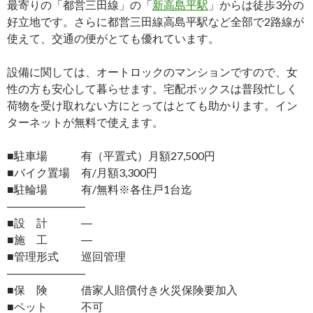
最寄りの「都営三田線」の「
新高島平駅
」からは徒歩3分の
好立地です。さらに都営三田線高島平駅など全部で2路線が
使えて、交通の便がとても優れています。
設備に関しては、オートロックのマンションですので、女
性の方も安心して暮らせます。宅配ボックスは普段忙しく
荷物を受け取れない方にとってはとても助かります。イン
ターネットが無料で使えます。
■駐車場 有（平置式）月額27,500円
■バイク置場 有/月額3,300円
■駐輪場 有/無料※各住戸1台迄
―――――――
■設 計 ―
■施 工 ―
■管理形式 巡回管理
―――――――
■保 険 借家人賠償付き火災保険要加入
■ペット 不可