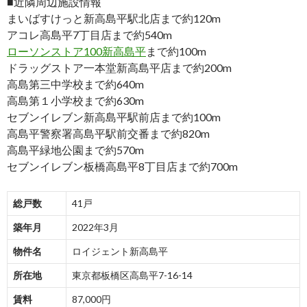
■近隣周辺施設情報
まいばすけっと新高島平駅北店まで約120m
アコレ高島平7丁目店まで約540m
ローソンストア100新高島平
まで約100m
ドラッグストア一本堂新高島平店まで約200m
高島第三中学校まで約640m
高島第１小学校まで約630m
セブンイレブン新高島平駅前店まで約100m
高島平警察署高島平駅前交番まで約820m
高島平緑地公園まで約570m
セブンイレブン板橋高島平8丁目店まで約700m
総戸数
41戸
築年月
2022年3月
物件名
ロイジェント新高島平
所在地
東京都板橋区高島平7-16-14
賃料
87,000円