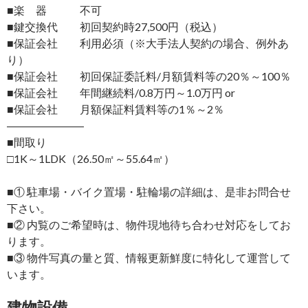
■楽 器 不可
■鍵交換代 初回契約時27,500円（税込）
■保証会社 利用必須（※大手法人契約の場合、例外あ
り）
■保証会社 初回保証委託料/月額賃料等の20％～100％
■保証会社 年間継続料/0.8万円～1.0万円 or
■保証会社 月額保証料賃料等の1％～2％
―――――――
■間取り
□1K～1LDK（26.50㎡～55.64㎡）
■① 駐車場・バイク置場・駐輪場の詳細は、是非お問合せ
下さい。
■② 内覧のご希望時は、物件現地待ち合わせ対応をしてお
ります。
■③ 物件写真の量と質、情報更新鮮度に特化して運営して
います。
建物設備