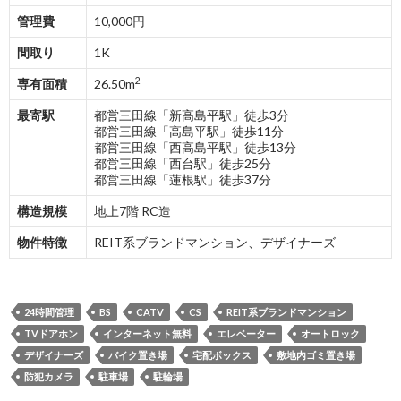
管理費
10,000円
間取り
1K
2
専有面積
26.50m
最寄駅
都営三田線「新高島平駅」徒歩3分
都営三田線「高島平駅」徒歩11分
都営三田線「西高島平駅」徒歩13分
都営三田線「西台駅」徒歩25分
都営三田線「蓮根駅」徒歩37分
構造規模
地上7階 RC造
物件特徴
REIT系ブランドマンション、デザイナーズ
24時間管理
BS
CATV
CS
REIT系ブランドマンション
TVドアホン
インターネット無料
エレベーター
オートロック
デザイナーズ
バイク置き場
宅配ボックス
敷地内ゴミ置き場
防犯カメラ
駐車場
駐輪場