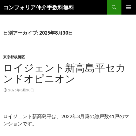
検
コンフォリア仲介手数料無料
索
コ
メインメ
ン
ニュー
テ
ン
日別アーカイブ: 2025年8月30日
ツ
へ
ス
キ
東京都板橋区
ッ
ロイジェント新高島平セカ
プ
ンドオピニオン
2025年8月30日
ロイジェント新高島平は、2022年3月築の総戸数41戸のマ
ンションです。