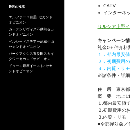
CATV
最近の投稿
インターネ
エルファーロ目黒3セカンド
オピニオン
リルシア上野イ
ガーデンザヴィス不動前セカ
ンドオピニオン
キャンペーン情
ベルシードステアー武蔵小山
セカンドオピニオン
礼金0
＋
仲介料
パークアクシス五反田スカイ
１．都内最安値
タワーセカンドオピニオン
２．初期費用の
ドゥーエ銀座イースト3セカ
３．内覧・リモ
ンドオピニオン
※諸条件・詳細
住 所 東京都台
概 要 地上11
１.都内最安値
２.初期費用の
３.内覧・リモ
■全部屋対象／