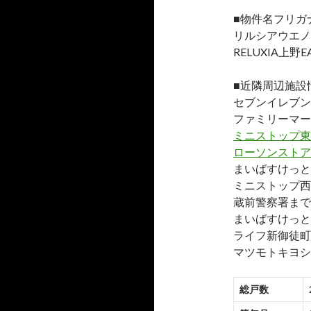
■物件名フリガ
リルシアウエノ
RELUXIA上野E
■近隣周辺施設
セブンイレブン
ファミリーマー
ミニストップ東
ローソンストア1
まいばすけっと
ミニストップ西
蔵前警察署まで約
まいばすけっと
ライフ新御徒町
マツモトキヨシ
総戸数