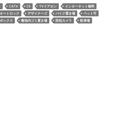
S
CATV
CS
TVドアホン
インターネット無料
オートロック
デザイナーズ
バイク置き場
ペット可
ボックス
敷地内ゴミ置き場
防犯カメラ
駐車場