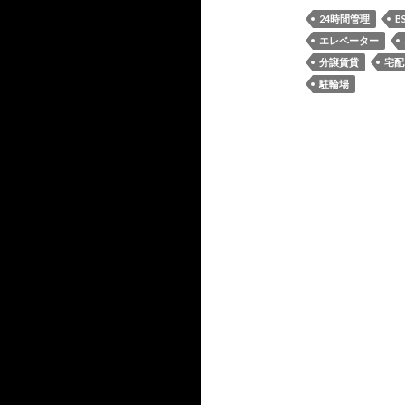
24時間管理
B
エレベーター
分譲賃貸
宅配
駐輪場