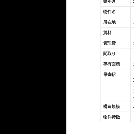
築年月
物件名
所在地
賃料
管理費
間取り
専有面積
最寄駅
構造規模
物件特徴