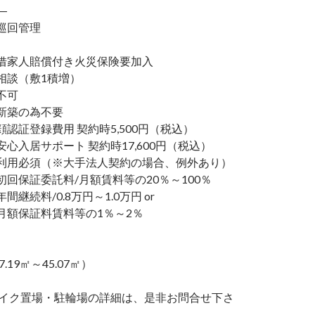
―
巡回管理
家人賠償付き火災保険要加入
談（敷1積増）
不可
新築の為不要
認証登録費用 契約時5,500円（税込）
心入居サポート 契約時17,600円（税込）
利用必須（※大手法人契約の場合、例外あり）
回保証委託料/月額賃料等の20％～100％
継続料/0.8万円～1.0万円 or
額保証料賃料等の1％～2％
7.19㎡～45.07㎡）
バイク置場・駐輪場の詳細は、是非お問合せ下さ