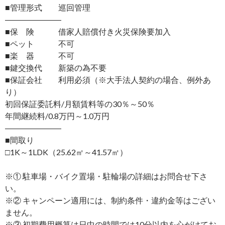
■管理形式 巡回管理
―――――――
■保 険 借家人賠償付き火災保険要加入
■ペット 不可
■楽 器 不可
■鍵交換代 新築の為不要
■保証会社 利用必須（※大手法人契約の場合、例外あ
り）
初回保証委託料/月額賃料等の30％～50％
年間継続料/0.8万円～1.0万円
―――――――
■間取り
□1K～1LDK（25.62㎡～41.57㎡）
※① 駐車場・バイク置場・駐輪場の詳細はお問合せ下さ
い。
※② キャンペーン適用には、制約条件・違約金等はござい
ません。
※③ 初期費用概算は日中の時間では10分以内を心がけてお