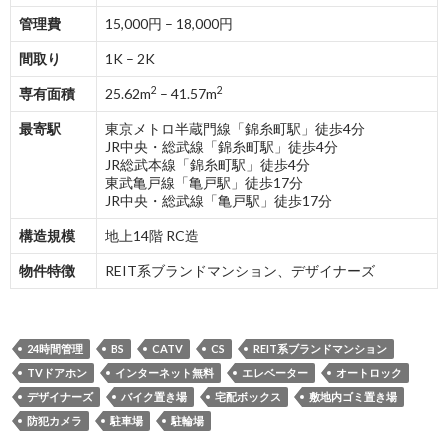
管理費
15,000円 – 18,000円
間取り
1K – 2K
2
2
専有面積
25.62m
– 41.57m
最寄駅
東京メトロ半蔵門線「錦糸町駅」徒歩4分
JR中央・総武線「錦糸町駅」徒歩4分
JR総武本線「錦糸町駅」徒歩4分
東武亀戸線「亀戸駅」徒歩17分
JR中央・総武線「亀戸駅」徒歩17分
構造規模
地上14階 RC造
物件特徴
REIT系ブランドマンション、デザイナーズ
24時間管理
BS
CATV
CS
REIT系ブランドマンション
TVドアホン
インターネット無料
エレベーター
オートロック
デザイナーズ
バイク置き場
宅配ボックス
敷地内ゴミ置き場
防犯カメラ
駐車場
駐輪場