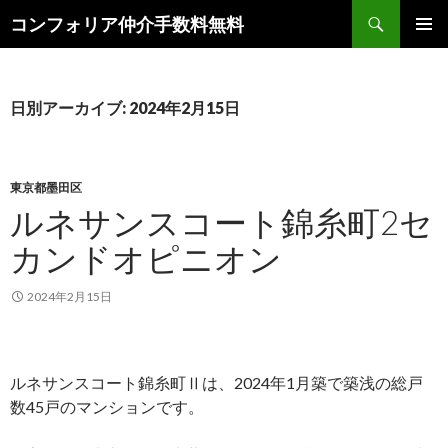
検
コンフォリア仲介手数料無料
索
コ
メインメ
ン
ニュー
テ
ン
日別アーカイブ: 2024年2月15日
ツ
へ
ス
キ
東京都墨田区
ッ
ルネサンスコート錦糸町2セ
プ
カンドオピニオン
2024年2月15日
ルネサンスコート錦糸町Ⅱは、2024年1月築で築浅の総戸
数45戸のマンションです。