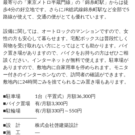
最寄りの「東京メトロ半蔵門線」の「錦糸町駅」からは徒
歩4分の好立地です。さらにJR総武線錦糸町駅など全部で5
路線が使えて、交通の便がとても優れています。
設備に関しては、オートロックのマンションですので、女
性の方も安心して暮らせます。宅配ボックスは普段忙しく
荷物を受け取れない方にとってはとても助かります。バイ
ク置き場がありますので、バイクをお持ちの方はぜひご相
談ください。インターネットが無料で使えます。駐車場が
ありますので、敷地内に自家用車を停められます。モニタ
ー付きのインターホンなので、訪問者の確認ができます。
敷地内に24時間ごみを捨てられるごみ置き場もあります。
■駐車場 1台（平置式）月額36,300円
■バイク置場 有/月額3,300円
■駐輪場 有/月額330円～550円
―――――――
■設 計 株式会社啓建築設計
■施 工 ―