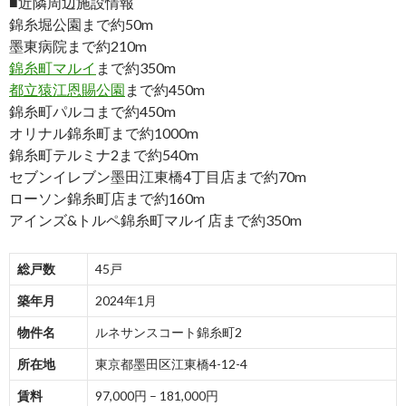
■近隣周辺施設情報
錦糸堀公園まで約50m
墨東病院まで約210m
錦糸町マルイ
まで約350m
都立猿江恩賜公園
まで約450m
錦糸町パルコまで約450m
オリナル錦糸町まで約1000m
錦糸町テルミナ2まで約540m
セブンイレブン墨田江東橋4丁目店まで約70m
ローソン錦糸町店まで約160m
アインズ&トルペ錦糸町マルイ店まで約350m
総戸数
45戸
築年月
2024年1月
物件名
ルネサンスコート錦糸町2
所在地
東京都墨田区江東橋4-12-4
賃料
97,000円 – 181,000円