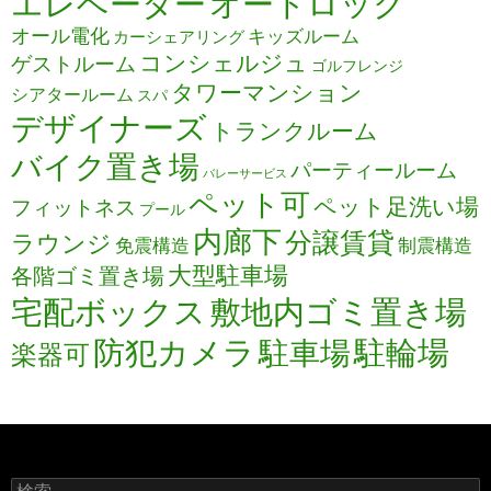
エレベーター
オートロック
オール電化
キッズルーム
カーシェアリング
コンシェルジュ
ゲストルーム
ゴルフレンジ
タワーマンション
シアタールーム
スパ
デザイナーズ
トランクルーム
バイク置き場
パーティールーム
バレーサービス
ペット可
ペット足洗い場
フィットネス
プール
内廊下
分譲賃貸
ラウンジ
免震構造
制震構造
大型駐車場
各階ゴミ置き場
宅配ボックス
敷地内ゴミ置き場
防犯カメラ
駐輪場
駐車場
楽器可
検