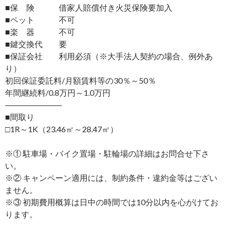
■保 険 借家人賠償付き火災保険要加入
■ペット 不可
■楽 器 不可
■鍵交換代 要
■保証会社 利用必須（※大手法人契約の場合、例外あ
り）
初回保証委託料/月額賃料等の30％～50％
年間継続料/0.8万円～1.0万円
―――――――
■間取り
□1R～1K（23.46㎡～28.47㎡）
※① 駐車場・バイク置場・駐輪場の詳細はお問合せ下さ
い。
※② キャンペーン適用には、制約条件・違約金等はござい
ません。
※③ 初期費用概算は日中の時間では10分以内を心がけてお
ります。