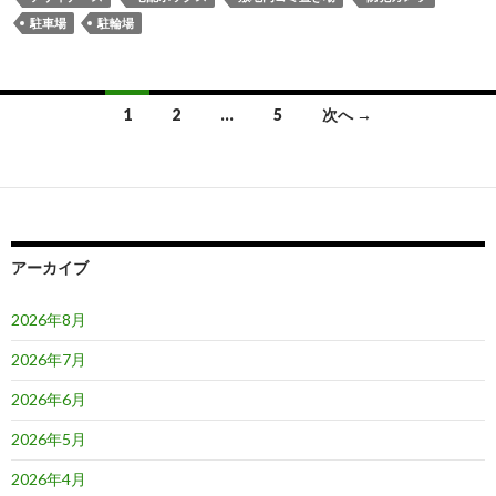
駐車場
駐輪場
投
1
2
…
5
次へ →
稿
ナ
ビ
ゲ
アーカイブ
ー
2026年8月
シ
2026年7月
ョ
2026年6月
ン
2026年5月
2026年4月