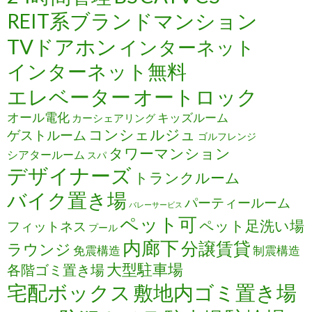
REIT系ブランドマンション
TVドアホン
インターネット
インターネット無料
エレベーター
オートロック
オール電化
キッズルーム
カーシェアリング
コンシェルジュ
ゲストルーム
ゴルフレンジ
タワーマンション
シアタールーム
スパ
デザイナーズ
トランクルーム
バイク置き場
パーティールーム
バレーサービス
ペット可
ペット足洗い場
フィットネス
プール
内廊下
分譲賃貸
ラウンジ
免震構造
制震構造
大型駐車場
各階ゴミ置き場
宅配ボックス
敷地内ゴミ置き場