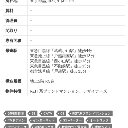
所在地
東京都品川区小山3-11-4
賃料
–
管理費
–
間取り
–
専有面積
–
最寄駅
東急目黒線「武蔵小山駅」徒歩4分
東急池上線「戸越銀座駅」徒歩13分
東急目黒線「西小山駅」徒歩13分
東急目黒線「不動前駅」徒歩15分
都営浅草線「戸越駅」徒歩15分
構造規模
地上5階 RC造
物件特徴
REIT系ブランドマンション、デザイナーズ
24時間管理
BS
CATV
CS
REIT系ブランドマンション
TVドアホン
インターネット
エレベーター
オートロック
デザイナーズ
宅配ボックス
敷地内ゴミ置き場
防犯カメラ