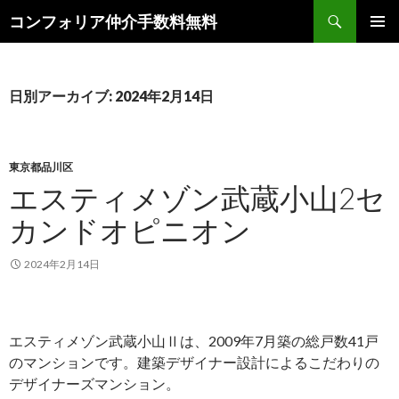
検
コンフォリア仲介手数料無料
索
コ
メインメ
ン
ニュー
テ
ン
日別アーカイブ: 2024年2月14日
ツ
へ
ス
キ
東京都品川区
ッ
エスティメゾン武蔵小山2セ
プ
カンドオピニオン
2024年2月14日
エスティメゾン武蔵小山Ⅱは、2009年7月築の総戸数41戸
のマンションです。建築デザイナー設計によるこだわりの
デザイナーズマンション。