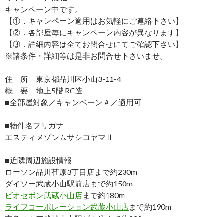
キャンペーン中です。
【①．キャンペーン適用はお気軽にご連絡下さい】
【②．各部屋毎にキャンペーン内容が異なります】
【③．詳細内容は全てお問合せにてご確認下さい】
※諸条件・詳細等は是非お問合せ下さいませ。
住 所 東京都品川区小山3-11-4
概 要 地上5階 RC造
■全部屋対象／キャンペーンＡ／適用可
■物件名フリガナ
エスティメゾンムサシコヤマⅡ
■近隣周辺施設情報
ローソン品川荏原3丁目店まで約230m
ダイソー武蔵小山駅前店まで約150m
ビオセボン武蔵小山店
まで約180m
ライフコーポレーション武蔵小山店
まで約190m