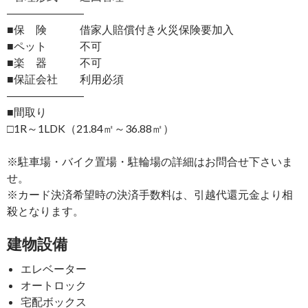
―――――――
■保 険 借家人賠償付き火災保険要加入
■ペット 不可
■楽 器 不可
■保証会社 利用必須
―――――――
■間取り
□1R～1LDK（21.84㎡～36.88㎡）
※駐車場・バイク置場・駐輪場の詳細はお問合せ下さいま
せ。
※カード決済希望時の決済手数料は、引越代還元金より相
殺となります。
建物設備
エレベーター
オートロック
宅配ボックス