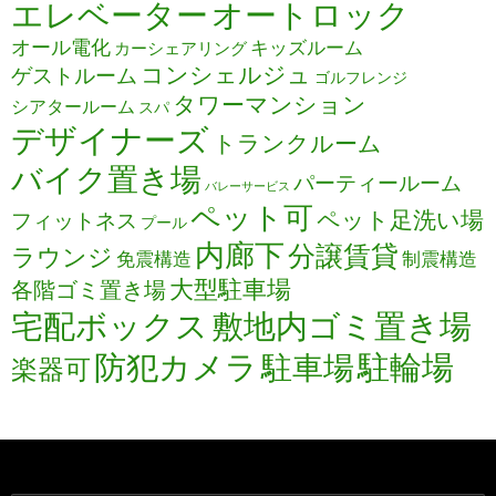
エレベーター
オートロック
オール電化
キッズルーム
カーシェアリング
コンシェルジュ
ゲストルーム
ゴルフレンジ
タワーマンション
シアタールーム
スパ
デザイナーズ
トランクルーム
バイク置き場
パーティールーム
バレーサービス
ペット可
ペット足洗い場
フィットネス
プール
内廊下
分譲賃貸
ラウンジ
免震構造
制震構造
大型駐車場
各階ゴミ置き場
宅配ボックス
敷地内ゴミ置き場
防犯カメラ
駐輪場
駐車場
楽器可