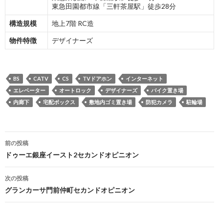
東急田園都市線「三軒茶屋駅」徒歩28分
構造規模
地上7階 RC造
物件特徴
デザイナーズ
BS
CATV
CS
TVドアホン
インターネット
エレベーター
オートロック
デザイナーズ
バイク置き場
内廊下
宅配ボックス
敷地内ゴミ置き場
防犯カメラ
駐輪場
投
前の投稿
稿
ドゥーエ銀座イースト2セカンドオピニオン
ナ
次の投稿
ビ
グランカーサ門前仲町セカンドオピニオン
ゲ