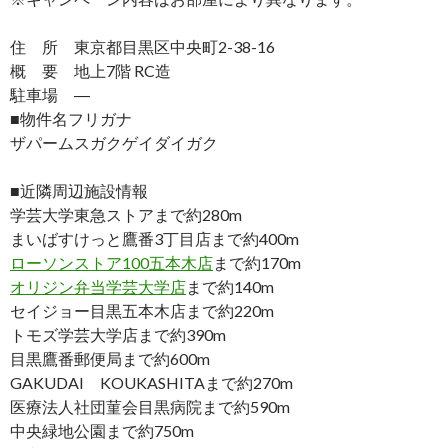
住 所 東京都目黒区中央町2-38-16
概 要 地上7階 RC造
駐車場 ―
■物件名フリガナ
ザパームスガクゲイダイガク
■近隣周辺施設情報
学芸大学東急ストアまで約280m
まいばすけっと鷹番3丁目店まで約400m
ローソンストア100五本木店
まで約170m
オリジン弁当学芸大学店
まで約140m
セイジョー目黒五本木店まで約220m
トモズ学芸大学店まで約390m
目黒鷹番郵便局まで約600m
GAKUDAI KOUKASHITAまで約270m
医療法人社団菫会目黒病院まで約590m
中央緑地公園まで約750m