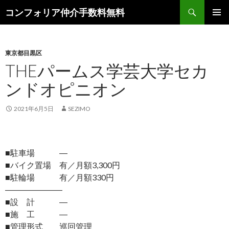
検
コンフォリア仲介手数料無料
索
コ
メインメ
ン
ニュー
テ
ン
東京都目黒区
ツ
THEパームス学芸大学セカ
へ
ンドオピニオン
ス
キ
ッ
2021年6月5日
SEZIMO
プ
■駐車場 ―
■バイク置場 有／月額3,300円
■駐輪場 有／月額330円
―――――――
■設 計 ―
■施 工 ―
■管理形式 巡回管理