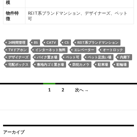
模
物件特
REIT系ブランドマンション、デザイナーズ、ペット
徴
可
24時間管理
BS
CATV
CS
REIT系ブランドマンション
TVドアホン
インターネット無料
エレベーター
オートロック
デザイナーズ
バイク置き場
ペット可
ペット足洗い場
内廊下
宅配ボックス
敷地内ゴミ置き場
防犯カメラ
駐車場
駐輪場
投
1
2
次へ →
稿
ナ
ビ
ゲ
アーカイブ