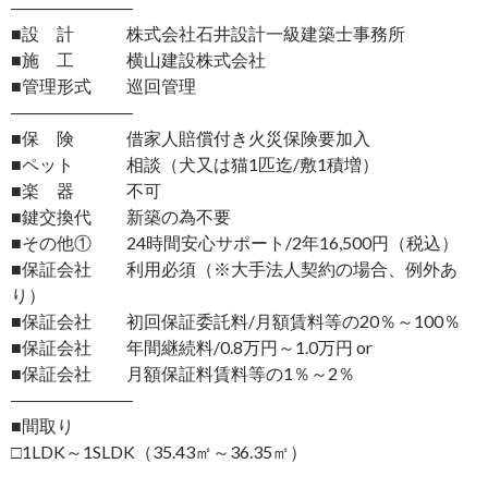
―――――――
■設 計 株式会社石井設計一級建築士事務所
■施 工 横山建設株式会社
■管理形式 巡回管理
―――――――
■保 険 借家人賠償付き火災保険要加入
■ペット 相談（犬又は猫1匹迄/敷1積増）
■楽 器 不可
■鍵交換代 新築の為不要
■その他① 24時間安心サポート/2年16,500円（税込）
■保証会社 利用必須（※大手法人契約の場合、例外あ
り）
■保証会社 初回保証委託料/月額賃料等の20％～100％
■保証会社 年間継続料/0.8万円～1.0万円 or
■保証会社 月額保証料賃料等の1％～2％
―――――――
■間取り
□1LDK～1SLDK（35.43㎡～36.35㎡）