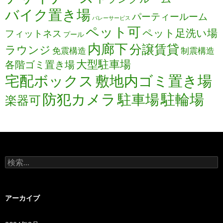
バイク置き場
パーティールーム
バレーサービス
ペット可
ペット足洗い場
フィットネス
プール
内廊下
分譲賃貸
ラウンジ
免震構造
制震構造
大型駐車場
各階ゴミ置き場
宅配ボックス
敷地内ゴミ置き場
防犯カメラ
駐輪場
駐車場
楽器可
検
索:
アーカイブ