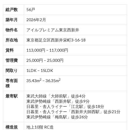
総戸数
56戸
築年月
2026年2月
物件名
アイルプレミアム東京西新井
所在地
東京都足立区西新井栄町3-16-18
賃料
113,000円 – 117,000円
管理費
25,000円 – 25,000円
間取り
1LDK – 1SLDK
2
2
専有面
35.43m
– 36.35m
積
最寄駅
東武大師線「大師前駅」徒歩4分
東武伊勢崎線「西新井駅」徒歩9分
日暮里・舎人ライナー「江北駅」徒歩18分
日暮里・舎人ライナー「西新井大師西駅」徒歩21分
東武伊勢崎線「梅島駅」徒歩26分
構造規
地上10階 RC造