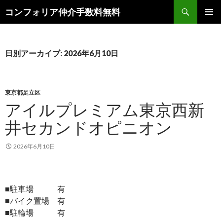
検
コンフォリア仲介手数料無料
索
コ
メインメ
ン
ニュー
テ
ン
日別アーカイブ: 2026年6月10日
ツ
へ
ス
キ
東京都足立区
ッ
アイルプレミアム東京西新
プ
井セカンドオピニオン
2026年6月10日
■駐車場 有
■バイク置場 有
■駐輪場 有