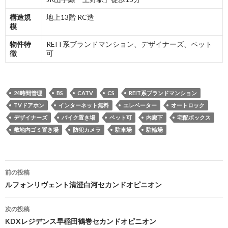
構造規
地上13階 RC造
模
物件特
REIT系ブランドマンション、デザイナーズ、ペット
徴
可
24時間管理
BS
CATV
CS
REIT系ブランドマンション
TVドアホン
インターネット無料
エレベーター
オートロック
デザイナーズ
バイク置き場
ペット可
内廊下
宅配ボックス
敷地内ゴミ置き場
防犯カメラ
駐車場
駐輪場
投
前の投稿
稿
ルフォンリヴェント清澄白河セカンドオピニオン
ナ
次の投稿
ビ
KDXレジデンス早稲田鶴巻セカンドオピニオン