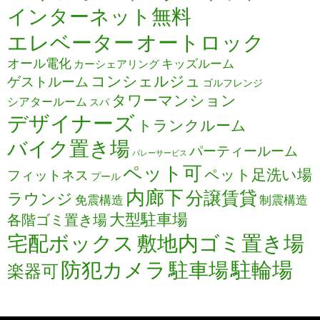
インターネット無料
エレベーター
オートロック
オール電化
キッズルーム
カーシェアリング
コンシェルジュ
ゲストルーム
ゴルフレンジ
タワーマンション
シアタールーム
スパ
デザイナーズ
トランクルーム
バイク置き場
パーティールーム
バレーサービス
ペット可
ペット足洗い場
フィットネス
プール
内廊下
分譲賃貸
ラウンジ
免震構造
制震構造
大型駐車場
各階ゴミ置き場
宅配ボックス
敷地内ゴミ置き場
防犯カメラ
駐輪場
駐車場
楽器可