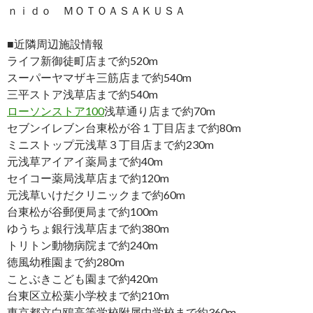
ｎｉｄｏ ＭＯＴＯＡＳＡＫＵＳＡ
■近隣周辺施設情報
ライフ新御徒町店まで約520m
スーパーヤマザキ三筋店まで約540m
三平ストア浅草店まで約540m
ローソンストア100
浅草通り店まで約70m
セブンイレブン台東松が谷１丁目店まで約80m
ミニストップ元浅草３丁目店まで約230m
元浅草アイアイ薬局まで約40m
セイコー薬局浅草店まで約120m
元浅草いけだクリニックまで約60m
台東松が谷郵便局まで約100m
ゆうちょ銀行浅草店まで約380m
トリトン動物病院まで約240m
徳風幼稚園まで約280m
ことぶきこども園まで約420m
台東区立松葉小学校まで約210m
東京都立白鴎高等学校附属中学校まで約360m