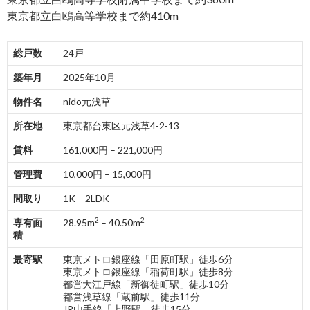
東京都立白鴎高等学校まで約410m
総戸数
24戸
築年月
2025年10月
物件名
nido元浅草
所在地
東京都台東区元浅草4-2-13
賃料
161,000円 – 221,000円
管理費
10,000円 – 15,000円
間取り
1K – 2LDK
2
2
専有面
28.95m
– 40.50m
積
最寄駅
東京メトロ銀座線「田原町駅」徒歩6分
東京メトロ銀座線「稲荷町駅」徒歩8分
都営大江戸線「新御徒町駅」徒歩10分
都営浅草線「蔵前駅」徒歩11分
JR山手線「上野駅」徒歩15分