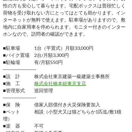
性の方も安心して暮らせます。宅配ボックスは普段忙しく
荷物を受け取れない方にとってはとても助かります。イン
ターネットが無料で使えます。駐車場がありますので、敷
地内に自家用車を停められます。モニター付きのインター
ホンなので、訪問者の確認ができます。
■駐車場 1台（平置式）月額33,000円
■バイク置場 2台/月額3,300円
■駐輪場 有/月額550円
―――――――
■設 計 株式会社東京建築一級建築士事務所
■施 工
株式会社橋本組東京支店
■管理形式 巡回管理
―――――――
■保 険 借家人賠償付き火災保険要加入
■ペット 相談（小型犬又は猫どちらか1匹迄/敷1積
増）
■楽 器 不可