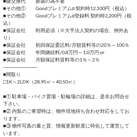
■鍵交換代 新築の為不要
■その他① Goodプレミアムα 契約時12,100円（税込）
■その他② Goodプレミアムα登録料 契約時2,200円（税
込）
■保証会社 利用必須（※大手法人契約の場合、例外あ
り）
■保証会社 初回保証委託料/月額賃料等の20％～100％
■保証会社 年間継続料/0.8万円～1.0万円 or
■保証会社 月額保証料賃料等の1％～2％
―――――――
■間取り
□1K～2LDK（28.95㎡～40.50㎡）
■① 駐車場・バイク置場・駐輪場の詳細は、是非お問合せ
下さい。
■② 内覧のご希望時は、物件現地待ち合わせ対応をしてお
ります。
■③ 物件写真の量と質、情報更新鮮度に特化して運営して
います。