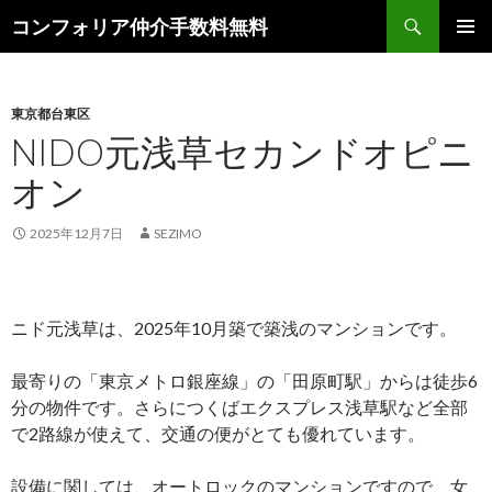
検
コンフォリア仲介手数料無料
索
コ
メインメ
ン
ニュー
テ
ン
東京都台東区
ツ
NIDO元浅草セカンドオピニ
へ
オン
ス
キ
ッ
2025年12月7日
SEZIMO
プ
ニド元浅草は、2025年10月築で築浅のマンションです。
最寄りの「東京メトロ銀座線」の「田原町駅」からは徒歩6
分の物件です。さらにつくばエクスプレス浅草駅など全部
で2路線が使えて、交通の便がとても優れています。
設備に関しては、オートロックのマンションですので、女