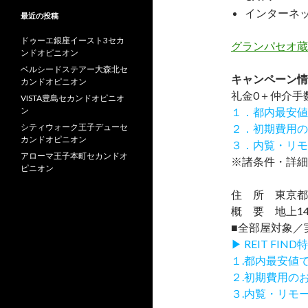
インターネ
最近の投稿
ドゥーエ銀座イースト3セカ
グランパセオ蔵
ンドオピニオン
ベルシードステアー大森北セ
キャンペーン情
カンドオピニオン
礼金0
＋
仲介手
VISTA豊島セカンドオピニオ
ン
１．都内最安値
シティウォーク王子デューセ
２．初期費用の
カンドオピニオン
３．内覧・リモ
アローマ王子本町セカンドオ
※諸条件・詳細
ピニオン
住 所 東京都台
概 要 地上14
■全部屋対象／
▶ REIT F
１.都内最安値
２.初期費用の
３.内覧・リモ