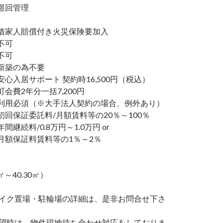
巡回管理
家人賠償付き火災保険要加入
不可
不可
新築の為不要
心入居サポート 契約時16,500円（税込）
会費2年分一括7,200円
利用必須（※大手法人契約の場合、例外あり）
回保証委託料/月額賃料等の20％～100％
継続料/0.8万円～1.0万円 or
額保証料賃料等の1％～2％
1㎡～40.30㎡）
バイク置場・駐輪場の詳細は、是非お問合せ下さ
希望時は、物件現地待ち合わせ対応をしておりま