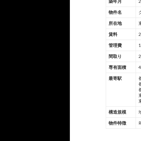
築年月
物件名
所在地
賃料
2
管理費
1
間取り
2
専有面積
4
最寄駅
構造規模
物件特徴