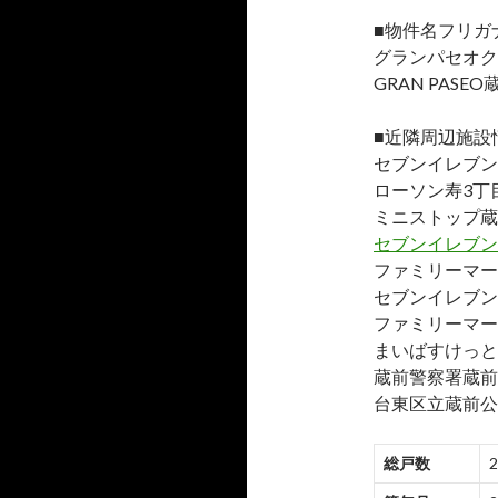
■物件名フリガ
グランパセオク
GRAN PASE
■近隣周辺施設
セブンイレブン
ローソン寿3丁
ミニストップ蔵
セブンイレブン
ファミリーマー
セブンイレブン
ファミリーマー
まいばすけっと
蔵前警察署蔵前
台東区立蔵前公
総戸数