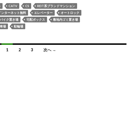
S
CATV
CS
REIT系ブランドマンション
インターネット無料
エレベーター
オートロック
バイク置き場
宅配ボックス
敷地内ゴミ置き場
車場
駐輪場
1
2
3
次へ →