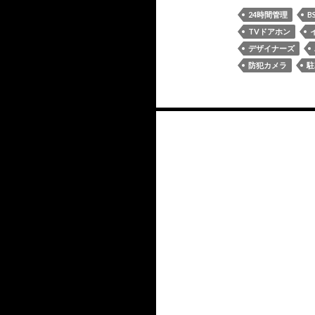
24時間管理
B
TVドアホン
デザイナーズ
防犯カメラ
駐
投
稿
ナ
ビ
ゲ
ー
シ
ョ