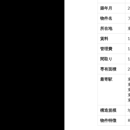
築年月
物件名
所在地
賃料
1
管理費
1
間取り
1
専有面積
2
最寄駅
構造規模
物件特徴