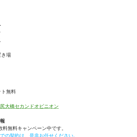
ー
ク
ス
置き場
ット無料
尻大橋セカンドオピニオン
報
数料無料
キャンペーン中です。
での契約は、是非お任せください。