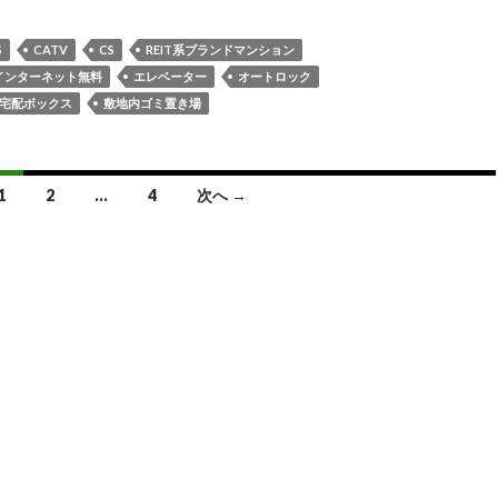
S
CATV
CS
REIT系ブランドマンション
インターネット無料
エレベーター
オートロック
宅配ボックス
敷地内ゴミ置き場
1
2
…
4
次へ →