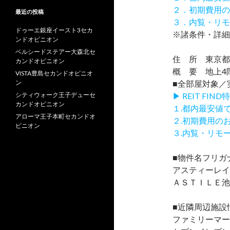
２．初期費用の
最近の投稿
３．内覧・リモ
ドゥーエ銀座イースト3セカ
※諸条件・詳細
ンドオピニオン
ベルシードステアー大森北セ
住 所 東京都世
カンドオピニオン
概 要 地上4階
VISTA豊島セカンドオピニオ
ン
■全部屋対象／
シティウォーク王子デューセ
▶ REIT F
カンドオピニオン
１.都内最安値
アローマ王子本町セカンドオ
２.初期費用の
ピニオン
３.内覧・リモ
■物件名フリガ
アスティーレイ
ＡＳＴＩＬＥ池
■近隣周辺施設
ファミリーマー