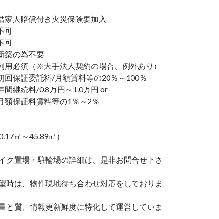
家人賠償付き火災保険要加入
不可
不可
新築の為不要
利用必須（※大手法人契約の場合、例外あり）
回保証委託料/月額賃料等の20％～100％
継続料/0.8万円～1.0万円 or
額保証料賃料等の1％～2％
0.17㎡～45.89㎡）
バイク置場・駐輪場の詳細は、是非お問合せ下さ
希望時は、物件現地待ち合わせ対応をしておりま
の量と質、情報更新鮮度に特化して運営していま