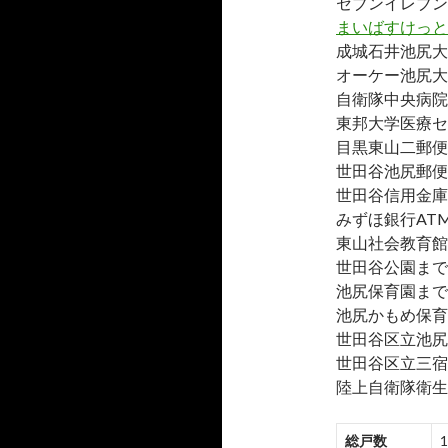
セブンイレブン
まいばすけっと
成城石井池尻大
オーケー池尻大
自衛隊中央病院
東邦大学医療セ
目黒東山二郵便
世田谷池尻郵便
世田谷信用金庫
みずほ銀行AT
東山社会教育館
世田谷公園まで約
池尻保育園まで約
池尻かもめ保育
世田谷区立池尻
世田谷区立三宿
陸上自衛隊衛生
総戸数