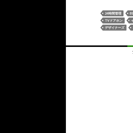
24時間管理
B
TVドアホン
デザイナーズ
投
稿
ナ
ビ
ゲ
ー
シ
ョ