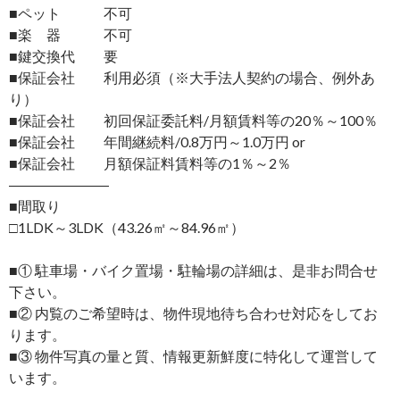
■ペット 不可
■楽 器 不可
■鍵交換代 要
■保証会社 利用必須（※大手法人契約の場合、例外あ
り）
■保証会社 初回保証委託料/月額賃料等の20％～100％
■保証会社 年間継続料/0.8万円～1.0万円 or
■保証会社 月額保証料賃料等の1％～2％
―――――――
■間取り
□1LDK～3LDK（43.26㎡～84.96㎡）
■① 駐車場・バイク置場・駐輪場の詳細は、是非お問合せ
下さい。
■② 内覧のご希望時は、物件現地待ち合わせ対応をしてお
ります。
■③ 物件写真の量と質、情報更新鮮度に特化して運営して
います。