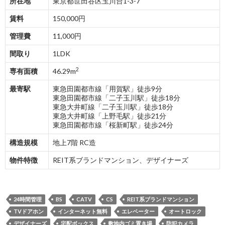
所在地
東京都世田谷区玉川台1-3-7
賃料
150,000円
管理費
11,000円
間取り
1LDK
2
専有面積
46.29m
最寄駅
東急田園都市線「用賀駅」徒歩9分
東急田園都市線「二子玉川駅」徒歩18分
東急大井町線「二子玉川駅」徒歩18分
東急大井町線「上野毛駅」徒歩21分
東急田園都市線「桜新町駅」徒歩24分
構造規模
地上7階 RC造
物件特徴
REIT系ブランドマンション、デザイナーズ
24時間管理
BS
CATV
CS
REIT系ブランドマンション
TVドアホン
インターネット無料
エレベーター
オートロック
デザイナーズ
宅配ボックス
敷地内ゴミ置き場
防犯カメラ