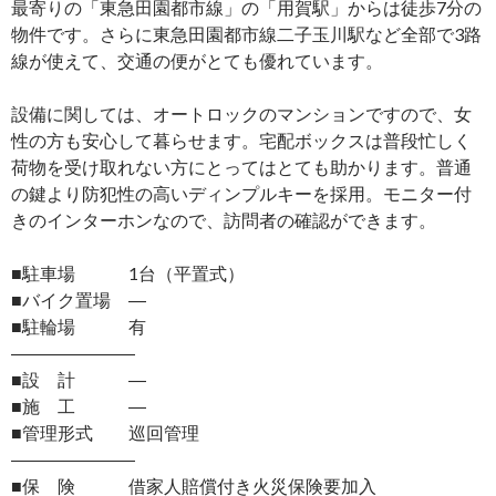
最寄りの「東急田園都市線」の「用賀駅」からは徒歩7分の
物件です。さらに東急田園都市線二子玉川駅など全部で3路
線が使えて、交通の便がとても優れています。
設備に関しては、オートロックのマンションですので、女
性の方も安心して暮らせます。宅配ボックスは普段忙しく
荷物を受け取れない方にとってはとても助かります。普通
の鍵より防犯性の高いディンプルキーを採用。モニター付
きのインターホンなので、訪問者の確認ができます。
■駐車場 1台（平置式）
■バイク置場 ―
■駐輪場 有
―――――――
■設 計 ―
■施 工 ―
■管理形式 巡回管理
―――――――
■保 険 借家人賠償付き火災保険要加入