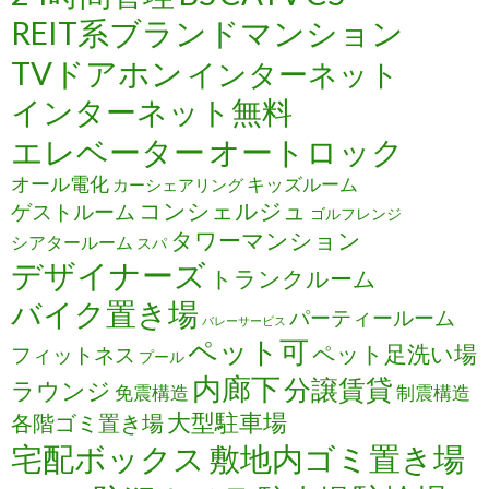
REIT系ブランドマンション
TVドアホン
インターネット
インターネット無料
エレベーター
オートロック
オール電化
キッズルーム
カーシェアリング
コンシェルジュ
ゲストルーム
ゴルフレンジ
タワーマンション
シアタールーム
スパ
デザイナーズ
トランクルーム
バイク置き場
パーティールーム
バレーサービス
ペット可
ペット足洗い場
フィットネス
プール
内廊下
分譲賃貸
ラウンジ
免震構造
制震構造
大型駐車場
各階ゴミ置き場
宅配ボックス
敷地内ゴミ置き場