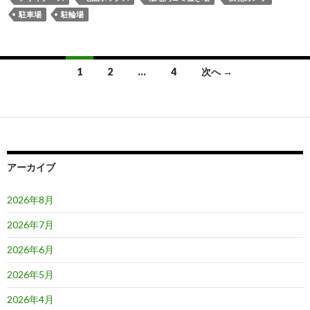
駐車場
駐輪場
投
1
2
…
4
次へ →
稿
ナ
ビ
ゲ
アーカイブ
ー
2026年8月
シ
2026年7月
ョ
2026年6月
ン
2026年5月
2026年4月