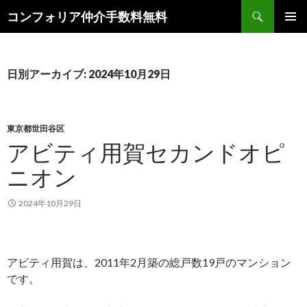
検
コンフォリア仲介手数料無料
索
コ
メインメ
ン
ニュー
テ
ン
日別アーカイブ: 2024年10月29日
ツ
へ
ス
キ
東京都世田谷区
ッ
アビティ用賀セカンドオピ
プ
ニオン
2024年10月29日
アビティ用賀は、2011年2月築の総戸数19戸のマンション
です。