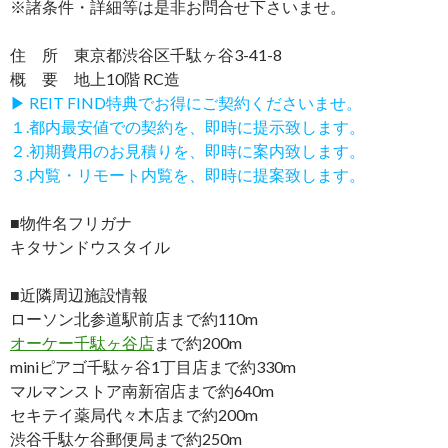
※諸条件・詳細等は是非お問合せ下さいませ。
住 所 東京都渋谷区千駄ヶ谷3-41-8
概 要 地上10階 RC造
▶ REIT FIND特典でお得にご契約くださいませ。
１.都内最安値での契約を、即時に提示致します。
２.初期費用のお見積りを、即時に案内致します。
３.内覧・リモート内覧を、即時に提案致します。
■物件名フリガナ
キタサンドウスタイル
■近隣周辺施設情報
ローソン北参道駅前店まで約110m
オーケー千駄ヶ谷店
まで約200m
miniピアゴ千駄ヶ谷1丁目店まで約330m
マルマンストア南新宿店まで約640m
セキテイ薬局代々木店まで約200m
渋谷千駄ケ谷郵便局まで約250m