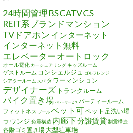
24時間管理
BS
CATV
CS
REIT系ブランドマンション
TVドアホン
インターネット
インターネット無料
エレベーター
オートロック
オール電化
キッズルーム
カーシェアリング
コンシェルジュ
ゲストルーム
ゴルフレンジ
タワーマンション
シアタールーム
スパ
デザイナーズ
トランクルーム
バイク置き場
パーティールーム
バレーサービス
ペット可
ペット足洗い場
フィットネス
プール
内廊下
分譲賃貸
ラウンジ
免震構造
制震構造
大型駐車場
各階ゴミ置き場