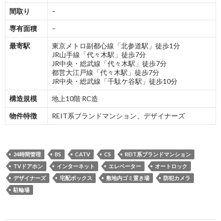
間取り
–
専有面積
–
最寄駅
東京メトロ副都心線「北参道駅」徒歩1分
JR山手線「代々木駅」徒歩7分
JR中央・総武線「代々木駅」徒歩7分
都営大江戸線「代々木駅」徒歩7分
JR中央・総武線「千駄ケ谷駅」徒歩10分
構造規模
地上10階 RC造
物件特徴
REIT系ブランドマンション、デザイナーズ
24時間管理
BS
CATV
CS
REIT系ブランドマンション
TVドアホン
インターネット
エレベーター
オートロック
デザイナーズ
宅配ボックス
敷地内ゴミ置き場
防犯カメラ
駐輪場