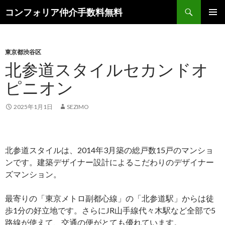
検
コンフォリア仲介手数料無料
索
コ
メインメ
ン
ニュー
テ
ン
東京都渋谷区
ツ
北参道スタイルセカンドオ
へ
ピニオン
ス
キ
ッ
2025年1月1日
SEZIMO
プ
北参道スタイルは、2014年3月築の総戸数15戸のマンショ
ンです。建築デザイナー設計によるこだわりのデザイナー
ズマンション。
最寄りの「東京メトロ副都心線」の「北参道駅」からは徒
歩1分の好立地です。さらにJR山手線代々木駅など全部で5
路線が使えて、交通の便がとても優れています。