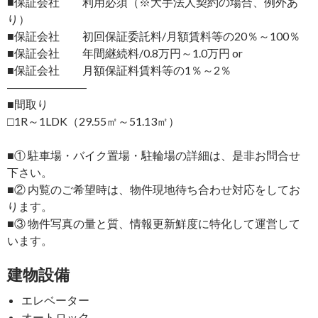
■保証会社 利用必須（※大手法人契約の場合、例外あ
り）
■保証会社 初回保証委託料/月額賃料等の20％～100％
■保証会社 年間継続料/0.8万円～1.0万円 or
■保証会社 月額保証料賃料等の1％～2％
―――――――
■間取り
□1R～1LDK（29.55㎡～51.13㎡）
■① 駐車場・バイク置場・駐輪場の詳細は、是非お問合せ
下さい。
■② 内覧のご希望時は、物件現地待ち合わせ対応をしてお
ります。
■③ 物件写真の量と質、情報更新鮮度に特化して運営して
います。
建物設備
エレベーター
オートロック