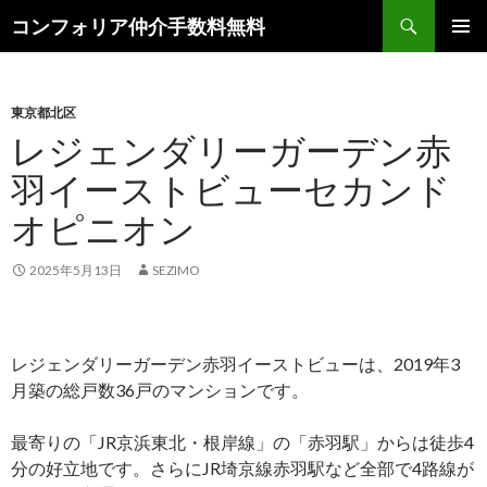
検
コンフォリア仲介手数料無料
索
コ
メインメ
ン
ニュー
テ
ン
東京都北区
ツ
レジェンダリーガーデン赤
へ
羽イーストビューセカンド
ス
キ
オピニオン
ッ
プ
2025年5月13日
SEZIMO
レジェンダリーガーデン赤羽イーストビューは、2019年3
月築の総戸数36戸のマンションです。
最寄りの「JR京浜東北・根岸線」の「赤羽駅」からは徒歩4
分の好立地です。さらにJR埼京線赤羽駅など全部で4路線が