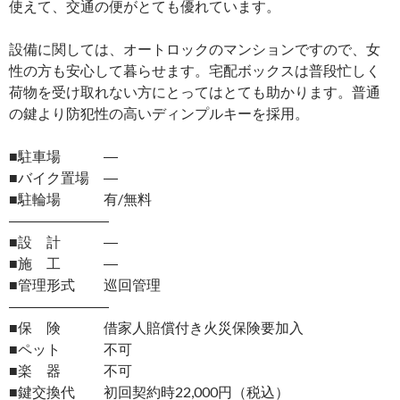
使えて、交通の便がとても優れています。
設備に関しては、オートロックのマンションですので、女
性の方も安心して暮らせます。宅配ボックスは普段忙しく
荷物を受け取れない方にとってはとても助かります。普通
の鍵より防犯性の高いディンプルキーを採用。
■駐車場 ―
■バイク置場 ―
■駐輪場 有/無料
―――――――
■設 計 ―
■施 工 ―
■管理形式 巡回管理
―――――――
■保 険 借家人賠償付き火災保険要加入
■ペット 不可
■楽 器 不可
■鍵交換代 初回契約時22,000円（税込）