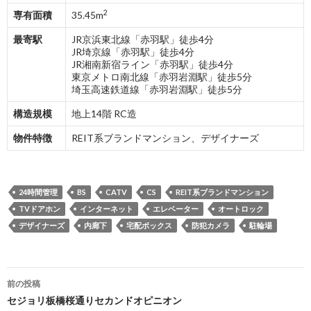
2
専有面積
35.45m
最寄駅
JR京浜東北線「赤羽駅」徒歩4分
JR埼京線「赤羽駅」徒歩4分
JR湘南新宿ライン「赤羽駅」徒歩4分
東京メトロ南北線「赤羽岩淵駅」徒歩5分
埼玉高速鉄道線「赤羽岩淵駅」徒歩5分
構造規模
地上14階 RC造
物件特徴
REIT系ブランドマンション、デザイナーズ
24時間管理
BS
CATV
CS
REIT系ブランドマンション
TVドアホン
インターネット
エレベーター
オートロック
デザイナーズ
内廊下
宅配ボックス
防犯カメラ
駐輪場
投
前の投稿
稿
セジョリ板橋桜通りセカンドオピニオン