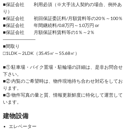
■保証会社 利用必須（※大手法人契約の場合、例外あ
り）
■保証会社 初回保証委託料/月額賃料等の20％～100％
■保証会社 年間継続料/0.8万円～1.0万円 or
■保証会社 月額保証料賃料等の1％～2％
―――――――
■間取り
□1LDK～2LDK（35.45㎡～55.68㎡）
■① 駐車場・バイク置場・駐輪場の詳細は、是非お問合せ
下さい。
■② 内覧のご希望時は、物件現地待ち合わせ対応をしてお
ります。
■③ 物件写真の量と質、情報更新鮮度に特化して運営して
います。
建物設備
エレベーター