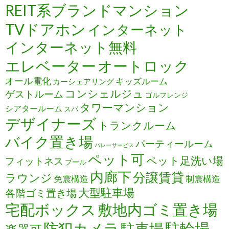
REIT系ブランドマンション
TVドアホン
インターネット
インターネット無料
エレベーター
オートロック
オール電化
キッズルーム
カーシェアリング
コンシェルジュ
ゲストルーム
ゴルフレンジ
タワーマンション
シアタールーム
スパ
デザイナーズ
トランクルーム
バイク置き場
パーティールーム
バレーサービス
ペット可
ペット足洗い場
フィットネス
プール
内廊下
分譲賃貸
ラウンジ
免震構造
制震構造
大型駐車場
各階ゴミ置き場
宅配ボックス
敷地内ゴミ置き場
防犯カメラ
駐輪場
駐車場