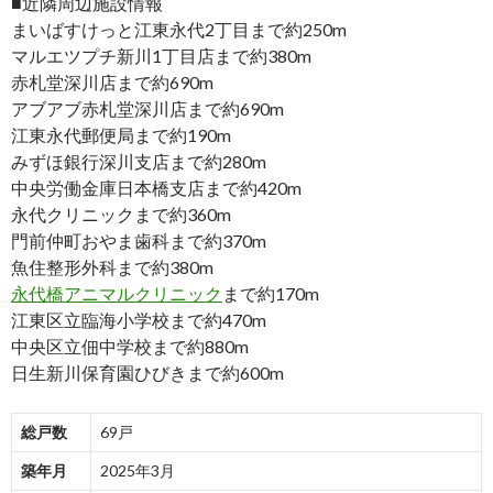
■近隣周辺施設情報
まいばすけっと江東永代2丁目まで約250m
マルエツプチ新川1丁目店まで約380m
赤札堂深川店まで約690m
アブアブ赤札堂深川店まで約690m
江東永代郵便局まで約190m
みずほ銀行深川支店まで約280m
中央労働金庫日本橋支店まで約420m
永代クリニックまで約360m
門前仲町おやま歯科まで約370m
魚住整形外科まで約380m
永代橋アニマルクリニック
まで約170m
江東区立臨海小学校まで約470m
中央区立佃中学校まで約880m
日生新川保育園ひびきまで約600m
総戸数
69戸
築年月
2025年3月