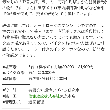
最寄りの「都営大江戸線」の「門前仲町駅」からは徒歩9分
の物件です。さらに東京メトロ東西線門前仲町駅など全部
で3路線が使えて、交通の便がとても優れています。
設備に関しては、オートロックのマンションですので、女
性の方も安心して暮らせます。宅配ボックスは普段忙しく
荷物を受け取れない方にとってはとても助かります。バイ
ク置き場がありますので、バイクをお持ちの方はぜひご相
談ください。モニター付きのインターホンなので、訪問者
の確認ができます。
■駐車場 5台（機械式）月額30,800～31,900円
■バイク置場 有/月額3,300円
■駐輪場 有/初回登録料2,200円
―――――――
■設 計 有限会社環境デザイン研究室
■施 工
住協建設株式会社
東京本店
■管理形式 巡回管理
―――――――