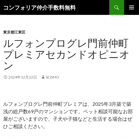
検
コンフォリア仲介手数料無料
索
コ
メインメ
ン
ニュー
テ
ン
東京都江東区
ツ
ルフォンプログレ門前仲町
へ
プレミアセカンドオピニオ
ス
キ
ン
ッ
プ
2024年12月22日
SEZIMO
ルフォンプログレ門前仲町プレミアは、2025年3月築で築
浅の総戸数69戸のマンションです。ペット相談可能なお部
屋がございますので、子犬や子猫などと生活する場合はぜ
ひご相談ください。