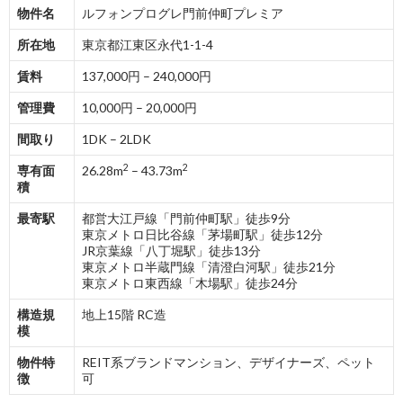
物件名
ルフォンプログレ門前仲町プレミア
所在地
東京都江東区永代1-1-4
賃料
137,000円 – 240,000円
管理費
10,000円 – 20,000円
間取り
1DK – 2LDK
2
2
専有面
26.28m
– 43.73m
積
最寄駅
都営大江戸線「門前仲町駅」徒歩9分
東京メトロ日比谷線「茅場町駅」徒歩12分
JR京葉線「八丁堀駅」徒歩13分
東京メトロ半蔵門線「清澄白河駅」徒歩21分
東京メトロ東西線「木場駅」徒歩24分
構造規
地上15階 RC造
模
物件特
REIT系ブランドマンション、デザイナーズ、ペット
徴
可