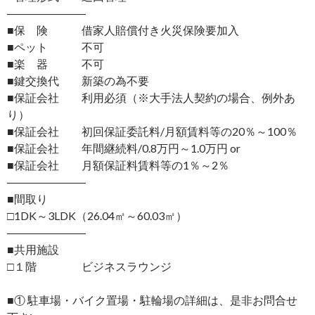
―――――――
■保 険 借家人賠償付き火災保険要加入
■ペット 不可
■楽 器 不可
■鍵交換代 新築の為不要
■保証会社 利用必須（※大手法人契約の場合、例外あ
り）
■保証会社 初回保証委託料/月額賃料等の20％～100％
■保証会社 年間継続料/0.8万円～1.0万円 or
■保証会社 月額保証料賃料等の1％～2％
―――――――
■間取り
□1DK～3LDK（26.04㎡～60.03㎡）
―――――――
■共用施設
□１階 ビジネスラウンジ
■① 駐車場・バイク置場・駐輪場の詳細は、是非お問合せ