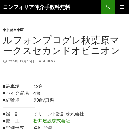
検
コンフォリア仲介手数料無料
索
コ
メインメ
ン
ニュー
テ
ン
東京都台東区
ツ
ルフォンプログレ秋葉原マ
へ
ークスセカンドオピニオン
ス
キ
ッ
2024年12月15日
SEZIMO
プ
■駐車場 12台
■バイク置場 4台
■駐輪場 93台/無料
―――――――
■設 計 オリエント設計株式会社
■施 工
松井建設株式会社
■管理形式 巡回管理