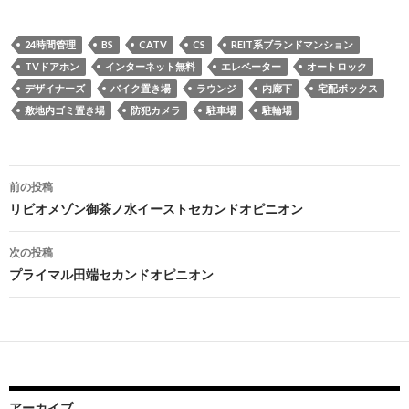
24時間管理
BS
CATV
CS
REIT系ブランドマンション
TVドアホン
インターネット無料
エレベーター
オートロック
デザイナーズ
バイク置き場
ラウンジ
内廊下
宅配ボックス
敷地内ゴミ置き場
防犯カメラ
駐車場
駐輪場
投
前の投稿
稿
リビオメゾン御茶ノ水イーストセカンドオピニオン
ナ
次の投稿
ビ
プライマル田端セカンドオピニオン
ゲ
ー
シ
ョ
アーカイブ