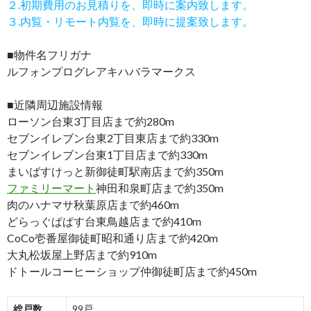
２.初期費用のお見積りを、即時に案内致します。
３.内覧・リモート内覧を、即時に提案致します。
■物件名フリガナ
ルフォンプログレアキハバラマークス
■近隣周辺施設情報
ローソン台東3丁目店まで約280m
セブンイレブン台東2丁目東店まで約330m
セブンイレブン台東1丁目店まで約330m
まいばすけっと新御徒町駅南店まで約350m
ファミリーマート
神田和泉町店まで約350m
肉のハナマサ秋葉原店まで約460m
どらっぐぱぱす台東鳥越店まで約410m
CoCo壱番屋御徒町昭和通り店まで約420m
大丸松坂屋上野店まで約910m
ドトールコーヒーショップ仲御徒町店まで約450m
総戸数
99戸