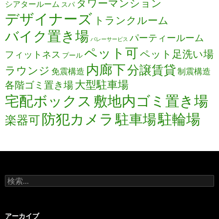
タワーマンション
シアタールーム
スパ
デザイナーズ
トランクルーム
バイク置き場
パーティールーム
バレーサービス
ペット可
ペット足洗い場
フィットネス
プール
内廊下
分譲賃貸
ラウンジ
免震構造
制震構造
大型駐車場
各階ゴミ置き場
宅配ボックス
敷地内ゴミ置き場
防犯カメラ
駐輪場
駐車場
楽器可
検
索:
アーカイブ