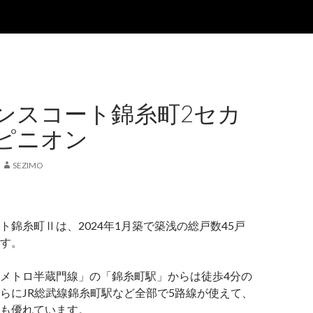
ンスコート錦糸町2セカ
ピニオン
SEZIMO
ト錦糸町Ⅱは、2024年1月築で築浅の総戸数45戸
す。
メトロ半蔵門線」の「錦糸町駅」からは徒歩4分の
らにJR総武線錦糸町駅など全部で5路線が使えて、
も優れています。