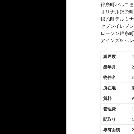
錦糸町パルコま
オリナル錦糸町ま
錦糸町テルミナ2
セブンイレブン
ローソン錦糸町
アインズ&トル
総戸数
築年月
物件名
所在地
賃料
9
管理費
1
間取り
1
専有面積
2