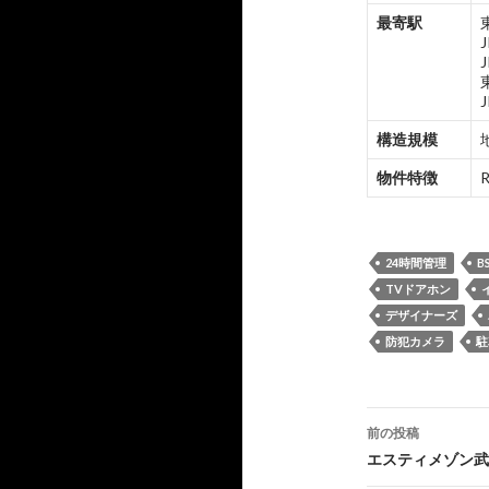
最寄駅
構造規模
物件特徴
24時間管理
B
TVドアホン
デザイナーズ
防犯カメラ
駐
投
前の投稿
稿
エスティメゾン武