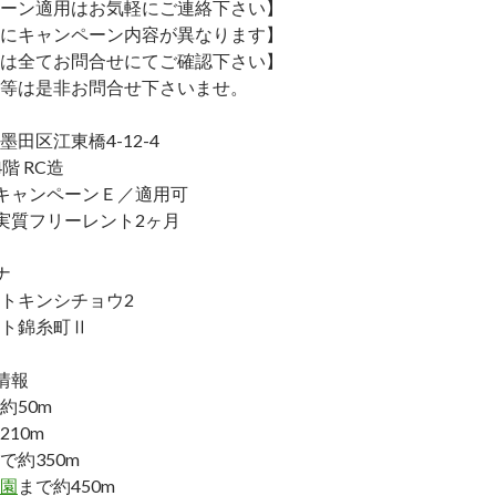
ーン適用はお気軽にご連絡下さい】
にキャンペーン内容が異なります】
は全てお問合せにてご確認下さい】
等は是非お問合せ下さいませ。
田区江東橋4-12-4
階 RC造
キャンペーンＥ／適用可
実質フリーレント2ヶ月
ナ
トキンシチョウ2
ト錦糸町Ⅱ
情報
約50m
10m
で約350m
園
まで約450m