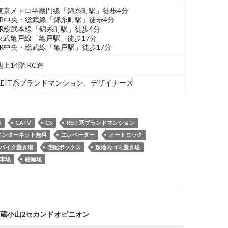
東京メトロ半蔵門線「錦糸町駅」徒歩4分
JR中央・総武線「錦糸町駅」徒歩4分
JR総武本線「錦糸町駅」徒歩4分
東武亀戸線「亀戸駅」徒歩17分
JR中央・総武線「亀戸駅」徒歩17分
地上14階 RC造
REIT系ブランドマンション、デザイナーズ
S
CATV
CS
REIT系ブランドマンション
インターネット無料
エレベーター
オートロック
バイク置き場
宅配ボックス
敷地内ゴミ置き場
車場
駐輪場
蔵小山2セカンドオピニオン