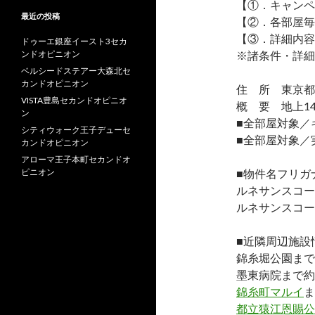
【①．キャンペ
最近の投稿
【②．各部屋毎
【③．詳細内容
ドゥーエ銀座イースト3セカ
ンドオピニオン
※諸条件・詳細
ベルシードステアー大森北セ
カンドオピニオン
住 所 東京都墨
VISTA豊島セカンドオピニオ
概 要 地上14
ン
■全部屋対象／
シティウォーク王子デューセ
■全部屋対象／
カンドオピニオン
アローマ王子本町セカンドオ
ピニオン
■物件名フリガ
ルネサンスコー
ルネサンスコー
■近隣周辺施設
錦糸堀公園まで
墨東病院まで約2
錦糸町マルイ
ま
都立猿江恩賜公