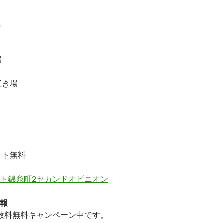
ク
ス
場
置き場
ット無料
ト錦糸町2セカンドオピニオン
報
数料無料
キャンペーン中です。