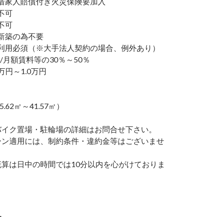
家人賠償付き火災保険要加入
不可
不可
新築の為不要
利用必須（※大手法人契約の場合、例外あり）
/月額賃料等の30％～50％
万円～1.0万円
5.62㎡～41.57㎡）
バイク置場・駐輪場の詳細はお問合せ下さい。
ーン適用には、制約条件・違約金等はございませ
概算は日中の時間では10分以内を心がけておりま
ー