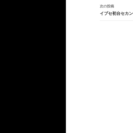
ナ
次の投稿
ビ
イプセ初台セカン
ゲ
ー
シ
ョ
ン