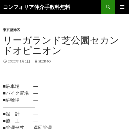
検
コンフォリア仲介手数料無料
索
コ
メインメ
ン
ニュー
テ
ン
東京都港区
ツ
リーガランド芝公園セカン
へ
ドオピニオン
ス
キ
ッ
2022年1月1日
SEZIMO
プ
■駐車場 ―
■バイク置場 ―
■駐輪場 ―
―――――――
■設 計 ―
■施 工 ―
■管理形式 巡回管理