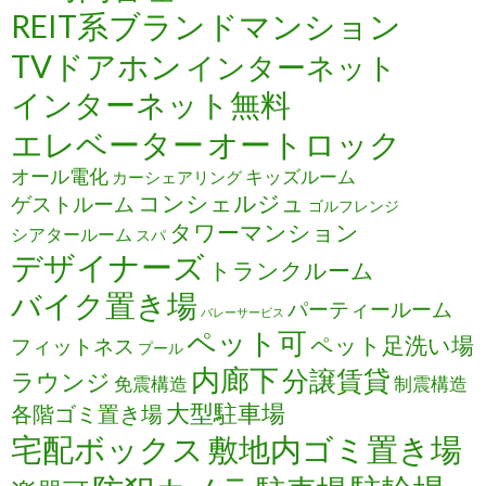
REIT系ブランドマンション
TVドアホン
インターネット
インターネット無料
エレベーター
オートロック
オール電化
キッズルーム
カーシェアリング
コンシェルジュ
ゲストルーム
ゴルフレンジ
タワーマンション
シアタールーム
スパ
デザイナーズ
トランクルーム
バイク置き場
パーティールーム
バレーサービス
ペット可
ペット足洗い場
フィットネス
プール
内廊下
分譲賃貸
ラウンジ
免震構造
制震構造
大型駐車場
各階ゴミ置き場
宅配ボックス
敷地内ゴミ置き場