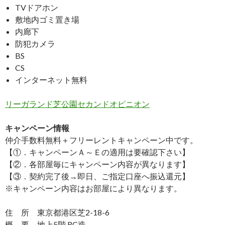
TVドアホン
敷地内ゴミ置き場
内廊下
防犯カメラ
BS
CS
インターネット無料
リーガランド芝公園セカンドオピニオン
キャンペーン情報
仲介手数料無料
＋
フリーレント
キャンペーン中です。
【①．キャンペーンＡ～Ｅの適用は要確認下さい】
【②．各部屋毎にキャンペーン内容が異なります】
【③．契約完了後→即日、ご指定口座へ振込還元】
※キャンペーン内容はお部屋により異なります。
住 所 東京都港区芝2-18-6
概 要 地上5階 RC造