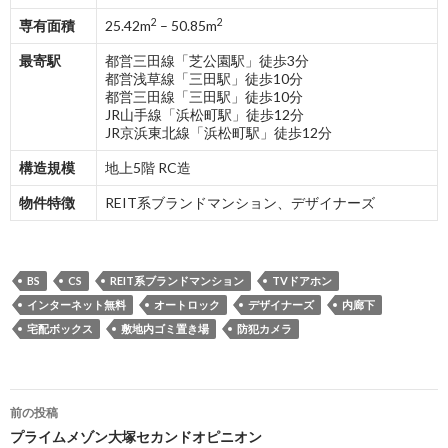
2
2
専有面積
25.42m
– 50.85m
最寄駅
都営三田線「芝公園駅」徒歩3分
都営浅草線「三田駅」徒歩10分
都営三田線「三田駅」徒歩10分
JR山手線「浜松町駅」徒歩12分
JR京浜東北線「浜松町駅」徒歩12分
構造規模
地上5階 RC造
物件特徴
REIT系ブランドマンション、デザイナーズ
BS
CS
REIT系ブランドマンション
TVドアホン
インターネット無料
オートロック
デザイナーズ
内廊下
宅配ボックス
敷地内ゴミ置き場
防犯カメラ
投
前の投稿
稿
プライムメゾン大塚セカンドオピニオン