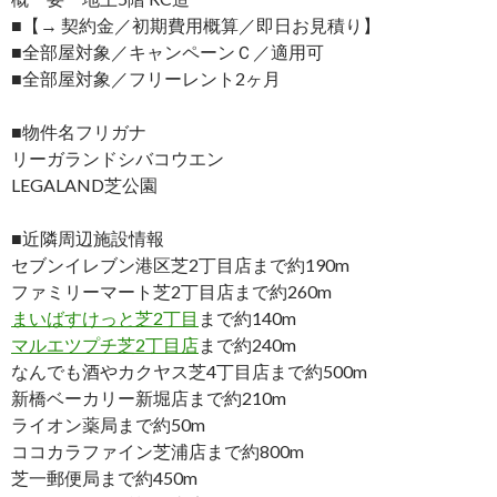
■【→ 契約金／初期費用概算／即日お見積り】
■全部屋対象／キャンペーンＣ／適用可
■全部屋対象／フリーレント2ヶ月
■物件名フリガナ
リーガランドシバコウエン
LEGALAND芝公園
■近隣周辺施設情報
セブンイレブン港区芝2丁目店まで約190m
ファミリーマート芝2丁目店まで約260m
まいばすけっと芝2丁目
まで約140m
マルエツプチ芝2丁目店
まで約240m
なんでも酒やカクヤス芝4丁目店まで約500m
新橋ベーカリー新堀店まで約210m
ライオン薬局まで約50m
ココカラファイン芝浦店まで約800m
芝一郵便局まで約450m