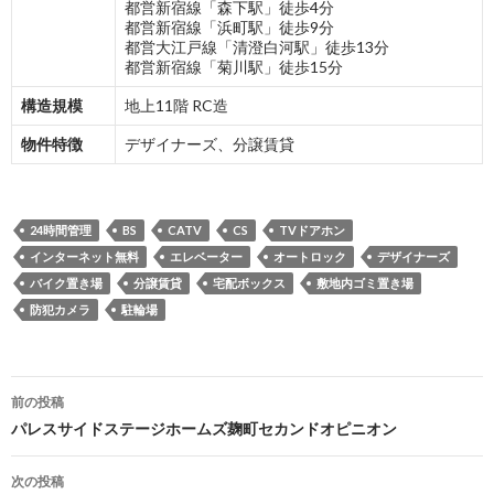
都営新宿線「森下駅」徒歩4分
都営新宿線「浜町駅」徒歩9分
都営大江戸線「清澄白河駅」徒歩13分
都営新宿線「菊川駅」徒歩15分
構造規模
地上11階 RC造
物件特徴
デザイナーズ、分譲賃貸
24時間管理
BS
CATV
CS
TVドアホン
インターネット無料
エレベーター
オートロック
デザイナーズ
バイク置き場
分譲賃貸
宅配ボックス
敷地内ゴミ置き場
防犯カメラ
駐輪場
投
前の投稿
稿
パレスサイドステージホームズ麹町セカンドオピニオン
ナ
次の投稿