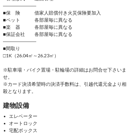
―――――――
■保 険 借家人賠償付き火災保険要加入
■ペット 各部屋毎に異なる
■楽 器 各部屋毎に異なる
■保証会社 各部屋毎に異なる
―――――――
■間取り
□1K（26.04㎡～26.23㎡）
※駐車場・バイク置場・駐輪場の詳細はお問合せ下さいま
せ。
※カード決済希望時の決済手数料は、引越代還元金より相
殺となります。
建物設備
エレベーター
オートロック
宅配ボックス