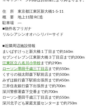
住 所 東京都江東区新大橋1-5-11
概 要 地上11階 RC造
駐車場 ―
■物件名フリガナ
リルシアシンオオハシリバーサイド
■近隣周辺施設情報
まいばすけっと新大橋１丁目まで約160m
セブンイレブン江東新大橋３丁目店まで約200m
江東区立八名川小学校
まで約290m
ローソン墨田千歳三丁目店
まで約550m
くすりの福太郎森下駅前店まで約500m
みずほ銀行森下駅前出張所まで約450m
三井住友銀行森下出張所まで約700m
深川警察署森下交番まで約700m
ローソン墨田千歳三丁目店まで約550m
深川北子ども家庭支援センターまで約750m