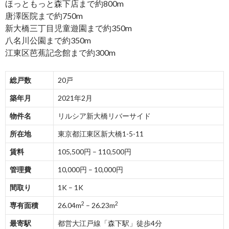
ほっともっと森下店まで約800m
唐澤医院まで約750m
新大橋三丁目児童遊園まで約350m
八名川公園まで約350m
江東区芭蕉記念館まで約300m
総戸数
20戸
築年月
2021年2月
物件名
リルシア新大橋リバーサイド
所在地
東京都江東区新大橋1-5-11
賃料
105,500円 – 110,500円
管理費
10,000円 – 10,000円
間取り
1K – 1K
2
2
専有面積
26.04m
– 26.23m
最寄駅
都営大江戸線「森下駅」徒歩4分