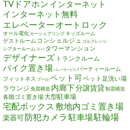
TVドアホン
インターネット
インターネット無料
エレベーター
オートロック
オール電化
キッズルーム
カーシェアリング
コンシェルジュ
ゲストルーム
ゴルフレンジ
タワーマンション
シアタールーム
スパ
デザイナーズ
トランクルーム
バイク置き場
パーティールーム
バレーサービス
ペット可
ペット足洗い場
フィットネス
プール
内廊下
分譲賃貸
ラウンジ
免震構造
制震構造
大型駐車場
各階ゴミ置き場
宅配ボックス
敷地内ゴミ置き場
防犯カメラ
駐輪場
駐車場
楽器可