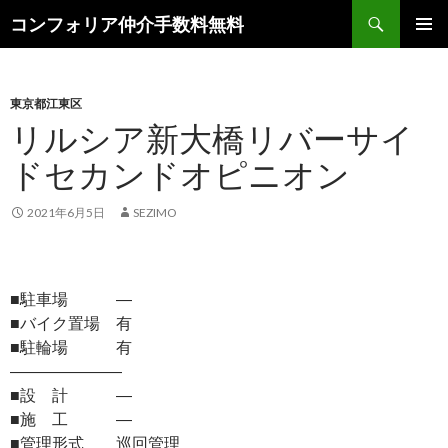
検
コンフォリア仲介手数料無料
索
コ
メインメ
ン
ニュー
テ
ン
東京都江東区
ツ
リルシア新大橋リバーサイ
へ
ドセカンドオピニオン
ス
キ
ッ
2021年6月5日
SEZIMO
プ
■駐車場 ―
■バイク置場 有
■駐輪場 有
―――――――
■設 計 ―
■施 工 ―
■管理形式 巡回管理