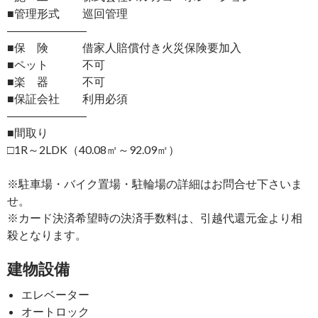
■管理形式 巡回管理
―――――――
■保 険 借家人賠償付き火災保険要加入
■ペット 不可
■楽 器 不可
■保証会社 利用必須
―――――――
■間取り
□1R～2LDK（40.08㎡～92.09㎡）
※駐車場・バイク置場・駐輪場の詳細はお問合せ下さいま
せ。
※カード決済希望時の決済手数料は、引越代還元金より相
殺となります。
建物設備
エレベーター
オートロック