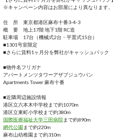
※キャンペーン内容はお部屋により異なります。
住 所 東京都港区麻布十番3-4-3
概 要 地上17階 地下1階 RC造
駐車場 17台（機械式2台・平置式15台）
■1301号室限定
■さらに賃料1ヶ月分を弊社がキャッシュバック
■物件名フリガナ
アパートメンツタワーアザブジュウバン
Apartments Tower 麻布十番
■近隣周辺施設情報
港区立六本木中学校まで約1070m
港区立東町小学校まで約380m
国際医療福祉大学三田病院
まで約890m
網代公園
まで約220m
麻布山幼稚園まで約310m