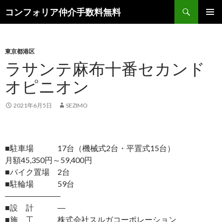
検
コンフォリア仲介手数料無料
索
コ
メインメ
ン
ニュー
テ
ン
東京都港区
ツ
ラサンテ麻布十番セカンド
へ
オピニオン
ス
キ
ッ
2021年6月5日
SEZIMO
プ
■駐車場 17台（機械式2台・平置式15台）
月額45,350円～59,400円
■バイク置場 2台
■駐輪場 59台
―――――――
■設 計 ―
■施 工 株式会社スルガコーポレーション