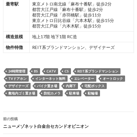
最寄駅
東京メトロ南北線「麻布十番駅」徒歩2分
都営大江戸線「麻布十番駅」徒歩2分
都営大江戸線「赤羽橋駅」徒歩11分
東京メトロ日比谷線「六本木駅」徒歩15分
都営大江戸線「六本木駅」徒歩15分
構造規模
地上17階 地下1階 RC造
物件特徴
REIT系ブランドマンション、デザイナーズ
24時間管理
BS
CATV
CS
REIT系ブランドマンション
TVドアホン
インターネット無料
エレベーター
オートロック
デザイナーズ
バイク置き場
内廊下
宅配ボックス
敷地内ゴミ置き場
防犯カメラ
駐車場
駐輪場
投
前の投稿
稿
ニューメゾネット白金台セカンドオピニオン