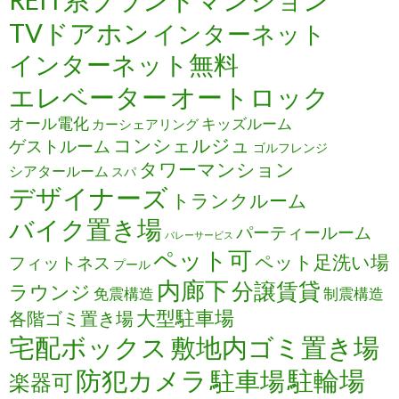
REIT系ブランドマンション
TVドアホン
インターネット
インターネット無料
エレベーター
オートロック
オール電化
キッズルーム
カーシェアリング
コンシェルジュ
ゲストルーム
ゴルフレンジ
タワーマンション
シアタールーム
スパ
デザイナーズ
トランクルーム
バイク置き場
パーティールーム
バレーサービス
ペット可
ペット足洗い場
フィットネス
プール
内廊下
分譲賃貸
ラウンジ
免震構造
制震構造
大型駐車場
各階ゴミ置き場
宅配ボックス
敷地内ゴミ置き場
防犯カメラ
駐輪場
駐車場
楽器可