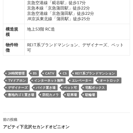
京急空港線「糀谷駅」徒歩17分
京急本線「京急蒲田駅」徒歩22分
京急空港線「京急蒲田駅」徒歩22分
JR京浜東北線「蒲田駅」徒歩25分
構造規
地上53階 RC造
模
物件特
REIT系ブランドマンション、デザイナーズ、ペット
徴
可
24時間管理
BS
CATV
CS
REIT系ブランドマンション
TVドアホン
インターネット無料
エレベーター
オートロック
デザイナーズ
バイク置き場
ペット可
宅配ボックス
敷地内ゴミ置き場
防犯カメラ
駐車場
駐輪場
投
前の投稿
稿
アビティ下北沢セカンドオピニオン