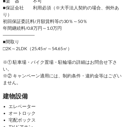
■楽 器 不可
■保証会社 利用必須（※大手法人契約の場合、例外あ
り）
初回保証委託料/月額賃料等の30％～50％
年間継続料/0.8万円～1.0万円
―――――――
■間取り
□2K～2LDK（25.45㎡～54.65㎡）
※① 駐車場・バイク置場・駐輪場の詳細はお問合せ下さ
い。
※② キャンペーン適用には、制約条件・違約金等はござい
ません。
建物設備
エレベーター
オートロック
宅配ボックス
TVドアホン