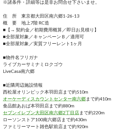
※諸条件・詳細等は是非お問合せ下さいませ。
住 所 東京都大田区南六郷1-26-13
概 要 地上7階 RC造
■【→ 契約金／初期費用概算／即日お見積り】
■全部屋対象／キャンペーンＢ／適用可
■全部屋対象／実質フリーレント1ヶ月
■物件名フリガナ
ライブカーサミナミロクゴウ
LiveCasa南六郷
■近隣周辺施設情報
西松屋オリンピック本羽田店まで約510m
オーケーディスカウントセンター南六郷
まで約410m
食品館あおば本羽田店まで約880m
セブンイレブン大田区南六郷2丁目店
まで約220m
ローソンストア100南六郷店まで約430m
ファミリーマート雑色駅前店まで約920m