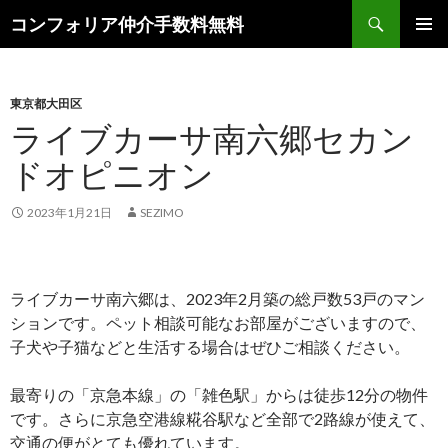
検
コンフォリア仲介手数料無料
索
コ
メインメ
ン
ニュー
テ
ン
東京都大田区
ツ
ライブカーサ南六郷セカン
へ
ドオピニオン
ス
キ
ッ
2023年1月21日
SEZIMO
プ
ライブカーサ南六郷は、2023年2月築の総戸数53戸のマン
ションです。ペット相談可能なお部屋がございますので、
子犬や子猫などと生活する場合はぜひご相談ください。
最寄りの「京急本線」の「雑色駅」からは徒歩12分の物件
です。さらに京急空港線糀谷駅など全部で2路線が使えて、
交通の便がとても優れています。