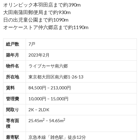
オリンピック本羽田店まで約390m
大田南蒲田郵便局まで約930m
日の出児童公園まで約1090m
オーケーストア仲六郷店まで約1190m
総戸数
7戸
築年月
2023年2月
物件名
ライブカーサ南六郷
所在地
東京都大田区南六郷1-26-13
賃料
84,500円 – 213,000円
管理費
10,000円 – 15,000円
間取り
2K – 2LDK
2
2
専有面
25.45m
– 54.65m
積
最寄駅
京急本線「雑色駅」徒歩12分