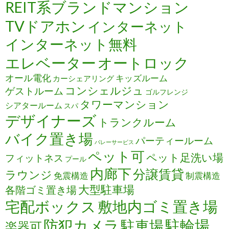
REIT系ブランドマンション
TVドアホン
インターネット
インターネット無料
エレベーター
オートロック
オール電化
キッズルーム
カーシェアリング
コンシェルジュ
ゲストルーム
ゴルフレンジ
タワーマンション
シアタールーム
スパ
デザイナーズ
トランクルーム
バイク置き場
パーティールーム
バレーサービス
ペット可
ペット足洗い場
フィットネス
プール
内廊下
分譲賃貸
ラウンジ
免震構造
制震構造
大型駐車場
各階ゴミ置き場
宅配ボックス
敷地内ゴミ置き場
防犯カメラ
駐輪場
駐車場
楽器可