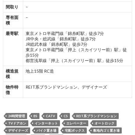
間取り
–
専有面
–
積
最寄駅
東京メトロ半蔵門線「錦糸町駅」徒歩7分
JR中央・総武線「錦糸町駅」徒歩7分
JR総武本線「錦糸町駅」徒歩7分
東京メトロ半蔵門線「押上（スカイツリー前）駅」徒
歩15分
都営浅草線「押上（スカイツリー前）駅」徒歩15分
構造規
地上15階 RC造
模
物件特
REIT系ブランドマンション、デザイナーズ
徴
24時間管理
BS
CATV
CS
REIT系ブランドマンション
TVドアホン
インターネット
エレベーター
オートロック
デザイナーズ
バイク置き場
宅配ボックス
敷地内ゴミ置き場