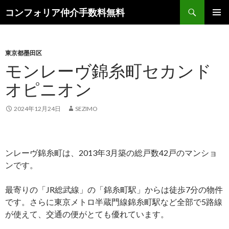
検
コンフォリア仲介手数料無料
索
コ
メインメ
ン
ニュー
テ
ン
東京都墨田区
ツ
モンレーヴ錦糸町セカンド
へ
オピニオン
ス
キ
ッ
2024年12月24日
SEZIMO
プ
ンレーヴ錦糸町は、2013年3月築の総戸数42戸のマンショ
ンです。
最寄りの「JR総武線」の「錦糸町駅」からは徒歩7分の物件
です。さらに東京メトロ半蔵門線錦糸町駅など全部で5路線
が使えて、交通の便がとても優れています。