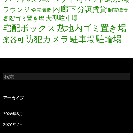
プール
内廊下
分譲賃貸
ラウンジ
免震構造
制震構造
大型駐車場
各階ゴミ置き場
宅配ボックス
敷地内ゴミ置き場
防犯カメラ
駐輪場
駐車場
楽器可
検
索:
アーカイブ
2026年8月
2026年7月