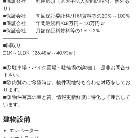
■保証会社 利用必須（※大手法人契約の場合、例外あ
り）
■保証会社 初回保証委託料/月額賃料等の20％～100％
■保証会社 年間継続料/0.8万円～1.0万円 or
■保証会社 月額保証料賃料等の1％～2％
―――――――
■間取り
□1K～1LDK（26.48㎡～40.93㎡）
■① 駐車場・バイク置場・駐輪場の詳細は、是非お問合せ
下さい。
■② 内覧のご希望時は、物件現地待ち合わせ対応をしてお
ります。
■③ 物件写真の量と質、情報更新鮮度に特化して運営して
います。
建物設備
エレベーター
オートロック