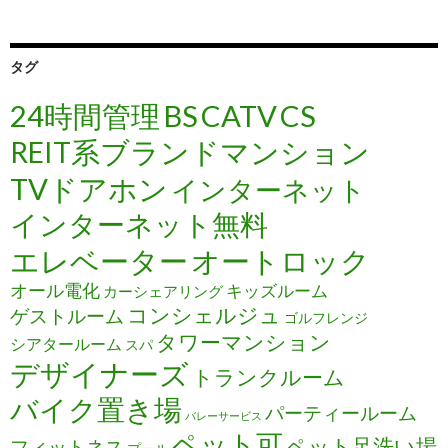
タグ
24時間管理
BS
CATV
CS
REIT系ブランドマンション
TVドアホン
インターネット
インターネット無料
エレベーター
オートロック
オール電化
キッズルーム
カーシェアリング
コンシェルジュ
ゲストルーム
ゴルフレンジ
タワーマンション
シアタールーム
スパ
デザイナーズ
トランクルーム
バイク置き場
パーティールーム
バレーサービス
ペット可
ペット足洗い場
フィットネス