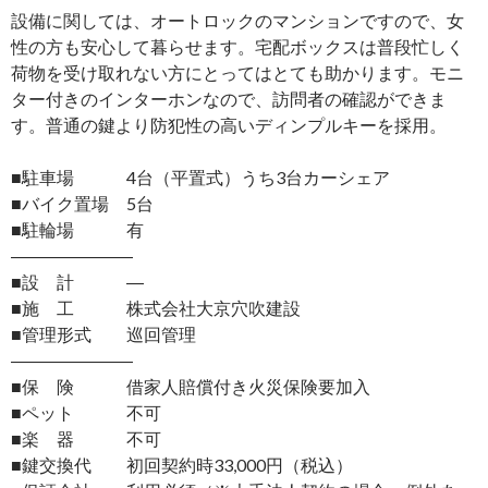
設備に関しては、オートロックのマンションですので、女
性の方も安心して暮らせます。宅配ボックスは普段忙しく
荷物を受け取れない方にとってはとても助かります。モニ
ター付きのインターホンなので、訪問者の確認ができま
す。普通の鍵より防犯性の高いディンプルキーを採用。
■駐車場 4台（平置式）うち3台カーシェア
■バイク置場 5台
■駐輪場 有
―――――――
■設 計 ―
■施 工 株式会社大京穴吹建設
■管理形式 巡回管理
―――――――
■保 険 借家人賠償付き火災保険要加入
■ペット 不可
■楽 器 不可
■鍵交換代 初回契約時33,000円（税込）