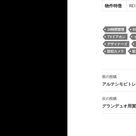
物件特徴
R
24時間管理
B
TVドアホン
デザイナーズ
防犯カメラ
駐
投
前の投稿
稿
アルテシモピトレ
ナ
次の投稿
ビ
グランデュオ用賀
ゲ
ー