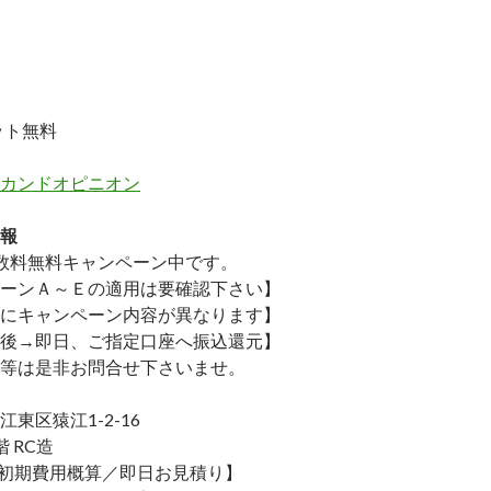
ット無料
カンドオピニオン
報
数料無料
キャンペーン中です。
ーンＡ～Ｅの適用は要確認下さい】
にキャンペーン内容が異なります】
後→即日、ご指定口座へ振込還元】
等は是非お問合せ下さいませ。
東区猿江1-2-16
 RC造
／初期費用概算／即日お見積り】