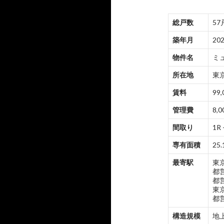
総戸数
57
築年月
20
物件名
ミ
所在地
東京
賃料
99,
管理費
8,0
間取り
1R 
専有面積
25.
最寄駅
東
都
都
東
都
構造規模
地上