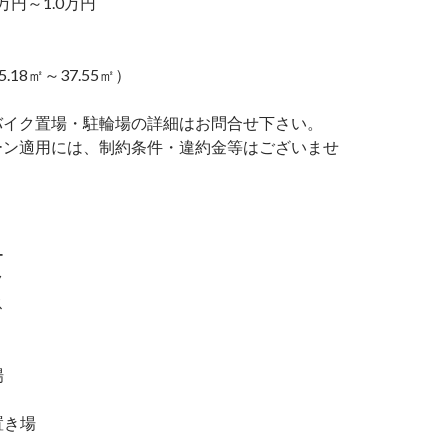
万円～1.0万円
5.18㎡～37.55㎡）
バイク置場・駐輪場の詳細はお問合せ下さい。
ーン適用には、制約条件・違約金等はございませ
ー
ク
ス
場
置き場