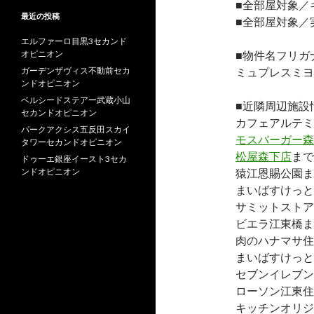
■全部屋対象／
最近の投稿
■全部屋対象／
エルファーロ目黒3セカンド
オピニオン
■物件名フリガ
ガーデンザヴィス不動前セカ
ミュプレスミヨ
ンドオピニオン
ベルシードステアー武蔵小山
■近隣周辺施設
セカンドオピニオン
カフェアルテミ
パークアクシス五反田スカイ
モスバーガー森
タワーセカンドオピニオン
松屋森下店
まで
ドゥーエ銀座イースト3セカ
ンドオピニオン
猿江恩賜公園まで
まいばすけっと
サミットストアイ
ビエラ江東橋ま
肉のハナマサ住
まいばすけっと
セブンイレブン
ローソン江東住
キッチンオリジ