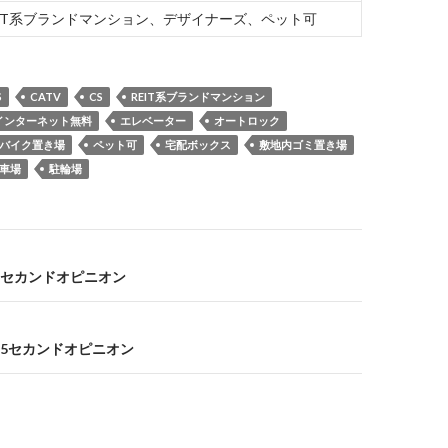
EIT系ブランドマンション、デザイナーズ、ペット可
S
CATV
CS
REIT系ブランドマンション
インターネット無料
エレベーター
オートロック
バイク置き場
ペット可
宅配ボックス
敷地内ゴミ置き場
車場
駐輪場
セカンドオピニオン
5セカンドオピニオン