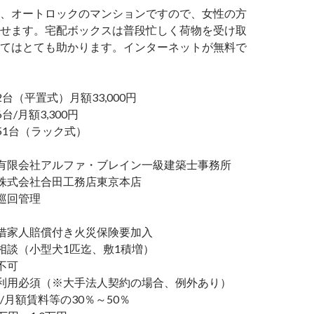
、オートロックのマンションですので、女性の方
せます。宅配ボックスは普段忙しく荷物を受け取
てはとても助かります。インターネットが無料で
（平置式）月額33,000円
/月額3,300円
1台（ラック式）
限会社アルファ・ブレイン一級建築士事務所
式会社合田工務店東京本店
巡回管理
家人賠償付き火災保険要加入
談（小型犬1匹迄、敷1積増）
不可
利用必須（※大手法人契約の場合、例外あり）
/月額賃料等の30％～50％