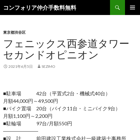
検
コンフォリア仲介手数料無料
索
コ
メインメ
ン
ニュー
テ
ン
東京都渋谷区
ツ
フェニックス西参道タワー
へ
セカンドオピニオン
ス
キ
ッ
2021年6月5日
SEZIMO
プ
■駐車場 42台（平置式2台・機械式40台）
月額44,000円～49,500円
■バイク置場 20台（バイク11台・ミニバイク9台）
月額1,100円～2,200円
■駐輪場 97台/月額550円
―――――――
■設 計 前田建設工業株式会社一級建築士事務所