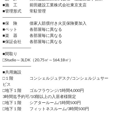
■施 工 前田建設工業株式会社東京支店
■管理形式 常駐管理
―――――――
■保 険 借家人賠償付き火災保険要加入
■ペット 各部屋毎に異なる
■楽 器 各部屋毎に異なる
■保証会社 各部屋毎に異なる
―――――――
■間取り
□Studio～3LDK（20.75㎡～164.18㎡）
―――――――
■共用施設
□１階 コンシェルジュデスク/コンシェルジュサー
ビス
□地下１階 ゴルフラウンジ/1時間4,000円
3時間迄予約可/10階以上の入居者様限定
□地下１階 シアタールーム/1時間500円
□地下１階 フィットネスルーム/3時間500円