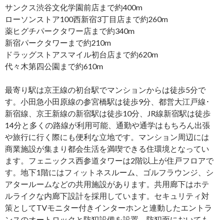
サンクス渋谷文化学園前店まで約400m
ローソンストア100西新宿3丁目店まで約260m
薬ヒグチパークタワー店まで約340m
新宿パークタワーまで約210m
ドラッグストアスマイル初台店まで約620m
代々木第四公園まで約610m
最寄り駅は京王線の初台駅でマンションからは徒歩5分で
す。小田急小田原線の参宮橋駅は徒歩9分、都営大江戸線･
新宿線、京王新線の新宿駅は徒歩10分、JR線新宿駅は徒歩
14分と多くの路線が利用可能、通勤や通学はもちろん出張
や旅行に行く際にも便利な立地です。マンション周辺には
商業施設が集まり都会生活を満喫できる住環境となってい
ます。フェニックス西参道タワーは2階以上が住戸フロアで
す。地下1階にはフィットネスルーム、ゴルフラウンジ、シ
アタールームなどの共用施設があります。共用廊下はホテ
ルライクな内廊下設計を採用しています。セキュリティ対
策としてTVモニター付きインターホンと連動したエントラ
ンスのオートロックと防犯設備を設置、防犯面においても