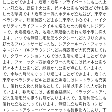
むことができます。通勤・通学・プライベートにもこの上
ない好立地、新宿中央公園、代々木公園も8分ほどで緑も楽
しめる環境です！近隣は一流のホテルが立ち並び、東京オ
ペラシティ、映画施設などまさに東京の中心です。ハイク
オリティなライフススタイルを送るための特別なレジデン
スで、免震構造の為、地震の際建物の揺れを最小限に抑え
ます。いつでも気軽に宅配便やタクシーなどの取り次ぎを
頼めるフロントサービスの他、シアタールーム・フィット
ネスジム・ゴルフラウンジなど共有設備が大変充実してお
り、タワーマンションならではの生活を過ごすことができ
ます。フェニックス西参道タワーの周辺には代々木公園や
代々木大山公園など、緑豊かな公園が点在していますの
で、余暇の時間をゆっくり過ごすことができます。近くの
東京オペラシティビルと新国立劇場にはレストランも充実
し、優れた文化の発信地として、開業以来多くの人が訪れ
ています。駅周辺には、各種金融機関、ドラッグストアな
どの生活用品を扱うお店がありますので、生活利便性にも
優れた立地となっております。気軽に立ち寄れるコンビニ
エンスストアやスーパーマーケットも徒歩圏内にあり、下