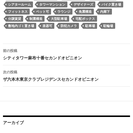
シアタールーム
タワーマンション
デザイナーズ
バイク置き場
フィットネス
ペット可
ラウンジ
免震構造
内廊下
分譲賃貸
制震構造
大型駐車場
宅配ボックス
敷地内ゴミ置き場
楽器可
防犯カメラ
駐車場
駐輪場
投
前の投稿
稿
シティタワー麻布十番セカンドオピニオン
ナ
次の投稿
ビ
ザ六本木東京クラブレジデンスセカンドオピニオン
ゲ
ー
シ
ョ
アーカイブ
ン