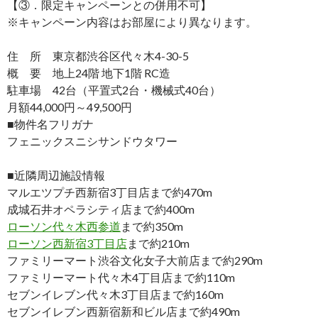
【③．限定キャンペーンとの併用不可】
※キャンペーン内容はお部屋により異なります。
住 所 東京都渋谷区代々木4-30-5
概 要 地上24階 地下1階 RC造
駐車場 42台（平置式2台・機械式40台）
月額44,000円～49,500円
■物件名フリガナ
フェニックスニシサンドウタワー
■近隣周辺施設情報
マルエツプチ西新宿3丁目店まで約470m
成城石井オペラシティ店まで約400m
ローソン代々木西参道
まで約350m
ローソン西新宿3丁目店
まで約210m
ファミリーマート渋谷文化女子大前店まで約290m
ファミリーマート代々木4丁目店まで約110m
セブンイレブン代々木3丁目店まで約160m
セブンイレブン西新宿新和ビル店まで約490m