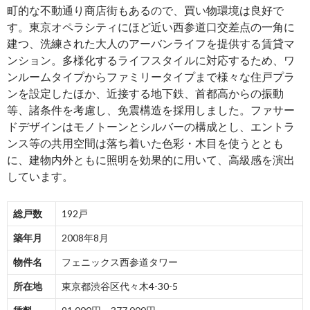
町的な不動通り商店街もあるので、買い物環境は良好で
す。東京オペラシティにほど近い西参道口交差点の一角に
建つ、洗練された大人のアーバンライフを提供する賃貸マ
ンション。多様化するライフスタイルに対応するため、ワ
ンルームタイプからファミリータイプまで様々な住戸プラ
ンを設定したほか、近接する地下鉄、首都高からの振動
等、諸条件を考慮し、免震構造を採用しました。ファサー
ドデザインはモノトーンとシルバーの構成とし、エントラ
ンス等の共用空間は落ち着いた色彩・木目を使うととも
に、建物内外ともに照明を効果的に用いて、高級感を演出
しています。
総戸数
192戸
築年月
2008年8月
物件名
フェニックス西参道タワー
所在地
東京都渋谷区代々木4-30-5