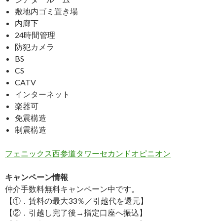
敷地内ゴミ置き場
内廊下
24時間管理
防犯カメラ
BS
CS
CATV
インターネット
楽器可
免震構造
制震構造
フェニックス西参道タワーセカンドオピニオン
キャンペーン情報
仲介手数料無料
キャンペーン中です。
【①．賃料の最大33％／引越代を還元】
【②．引越し完了後→指定口座へ振込】