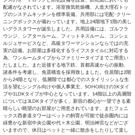
配慮がなされています。浴室換気乾燥機、人造大理石トッ
プのシステムキッチンを標準装備、共用部には宅配･クリー
ニングボックスが備わっています。地上24階地下1階の美し
いグラスタワーが誕生しました。共用設備には、ゴルフラ
ウンジ、シアタールーム、フィットネスルーム、コンシェ
ルジュサービスなど、高級タワーマンションならではの充
実の設備。お部屋は多様化するライフスタイルに対応する
為、ワンルームタイプからファミリータイプまでご用意い
たしました。また近接する地下鉄、首都高速からの振動、
諸条件を考慮し、免震構造を採用致しました。住居階は2階
から24階となり、低層階では都心でのスタイリッシュな生
活を望むシングル向けや個人事業主、SOHO向けの1Kタイ
プや1LDKタイプが中心となっています。14階以上の高層階
については3LDKタイプが多く、新宿の都心が一望できる素
晴らしい眺望のお部屋がご用意されています。またフェニ
ックス西参道タワーはペットの飼育が可能で徒歩圏内には
緑豊かな新宿中央公園や代々木公園、明治神宮などがござ
いますので、休日はペットと一緒に散歩をしたりして楽し