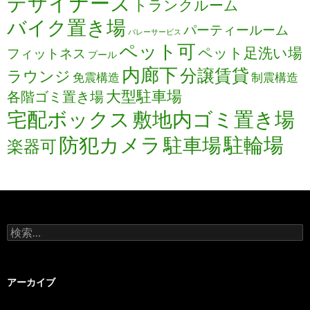
デザイナーズ
トランクルーム
バイク置き場
パーティールーム
バレーサービス
ペット可
ペット足洗い場
フィットネス
プール
内廊下
分譲賃貸
ラウンジ
免震構造
制震構造
大型駐車場
各階ゴミ置き場
宅配ボックス
敷地内ゴミ置き場
防犯カメラ
駐輪場
駐車場
楽器可
検
索:
アーカイブ