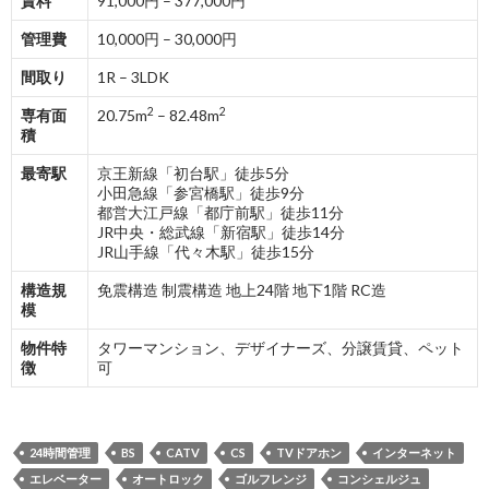
賃料
91,000円 – 377,000円
管理費
10,000円 – 30,000円
間取り
1R – 3LDK
2
2
専有面
20.75m
– 82.48m
積
最寄駅
京王新線「初台駅」徒歩5分
小田急線「参宮橋駅」徒歩9分
都営大江戸線「都庁前駅」徒歩11分
JR中央・総武線「新宿駅」徒歩14分
JR山手線「代々木駅」徒歩15分
構造規
免震構造 制震構造 地上24階 地下1階 RC造
模
物件特
タワーマンション、デザイナーズ、分譲賃貸、ペット
徴
可
24時間管理
BS
CATV
CS
TVドアホン
インターネット
エレベーター
オートロック
ゴルフレンジ
コンシェルジュ