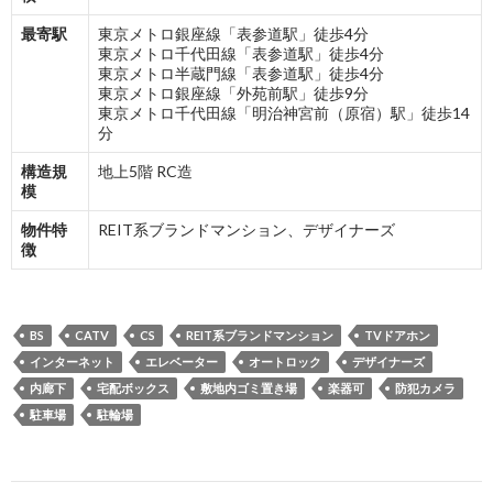
最寄駅
東京メトロ銀座線「表参道駅」徒歩4分
東京メトロ千代田線「表参道駅」徒歩4分
東京メトロ半蔵門線「表参道駅」徒歩4分
東京メトロ銀座線「外苑前駅」徒歩9分
東京メトロ千代田線「明治神宮前（原宿）駅」徒歩14
分
構造規
地上5階 RC造
模
物件特
REIT系ブランドマンション、デザイナーズ
徴
BS
CATV
CS
REIT系ブランドマンション
TVドアホン
インターネット
エレベーター
オートロック
デザイナーズ
内廊下
宅配ボックス
敷地内ゴミ置き場
楽器可
防犯カメラ
駐車場
駐輪場