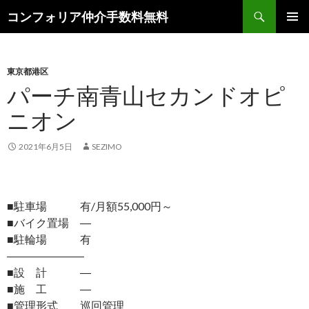
検
コンフォリア仲介手数料無料
索
コ
メインメ
ン
ニュー
テ
ン
東京都港区
ツ
パーチ南青山セカンドオピ
へ
ニオン
ス
キ
ッ
2021年6月5日
SEZIMO
プ
■駐車場 有/月額55,000円～
■バイク置場 ―
■駐輪場 有
―――――――
■設 計 ―
■施 工 ―
■管理形式 巡回管理