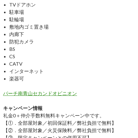
TVドアホン
駐車場
駐輪場
敷地内ゴミ置き場
内廊下
防犯カメラ
BS
CS
CATV
インターネット
楽器可
パーチ南青山セカンドオピニオン
キャンペーン情報
礼金0
＋
仲介手数料無料
キャンペーン中です。
【①．全部屋対象／初回保証料／弊社負担で無料】
【②．全部屋対象／火災保険料／弊社負担で無料】
【③．限定キャンペーンとの併用不可】