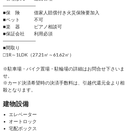
―――――――
■保 険 借家人賠償付き火災保険要加入
■ペット 不可
■楽 器 ピアノ相談可
■保証会社 利用必須
―――――――
■間取り
□1R～1LDK（27.21㎡～61.62㎡）
※駐車場・バイク置場・駐輪場の詳細はお問合せ下さいま
せ。
※カード決済希望時の決済手数料は、引越代還元金より相
殺となります。
建物設備
エレベーター
オートロック
宅配ボックス