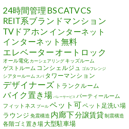
24時間管理
BS
CATV
CS
REIT系ブランドマンション
TVドアホン
インターネット
インターネット無料
エレベーター
オートロック
オール電化
キッズルーム
カーシェアリング
コンシェルジュ
ゲストルーム
ゴルフレンジ
タワーマンション
シアタールーム
スパ
デザイナーズ
トランクルーム
バイク置き場
パーティールーム
バレーサービス
ペット可
ペット足洗い場
フィットネス
プール
内廊下
分譲賃貸
ラウンジ
免震構造
制震構造
大型駐車場
各階ゴミ置き場