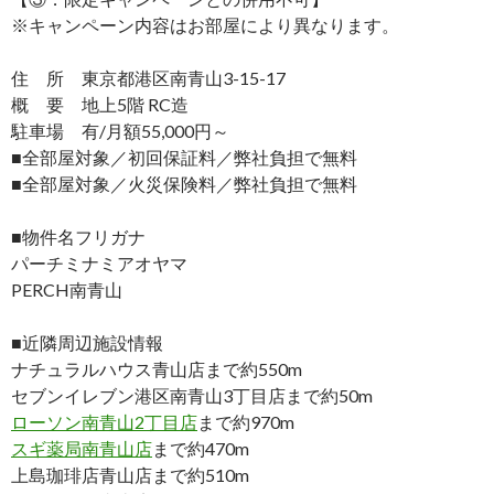
※キャンペーン内容はお部屋により異なります。
住 所 東京都港区南青山3-15-17
概 要 地上5階 RC造
駐車場 有/月額55,000円～
■全部屋対象／初回保証料／弊社負担で無料
■全部屋対象／火災保険料／弊社負担で無料
■物件名フリガナ
パーチミナミアオヤマ
PERCH南青山
■近隣周辺施設情報
ナチュラルハウス青山店まで約550m
セブンイレブン港区南青山3丁目店まで約50m
ローソン南青山2丁目店
まで約970m
スギ薬局南青山店
まで約470m
上島珈琲店青山店まで約510m