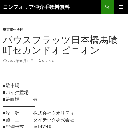
検
コンフォリア仲介手数料無料
索
コ
メインメ
ン
ニュー
テ
ン
東京都中央区
ツ
バウスフラッツ日本橋馬喰
へ
町セカンドオピニオン
ス
キ
ッ
2022年10月13日
SEZIMO
プ
■駐車場 ―
■バイク置場 ―
■駐輪場 有
―――――――
■設 計 株式会社クオリティ
■施 工 ダイテック株式会社
■管理形式 巡回管理