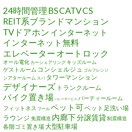
24時間管理
BS
CATV
CS
REIT系ブランドマンション
TVドアホン
インターネット
インターネット無料
エレベーター
オートロック
オール電化
キッズルーム
カーシェアリング
コンシェルジュ
ゲストルーム
ゴルフレンジ
タワーマンション
シアタールーム
スパ
デザイナーズ
トランクルーム
バイク置き場
パーティールーム
バレーサービス
ペット可
ペット足洗い場
フィットネス
プール
内廊下
分譲賃貸
ラウンジ
免震構造
制震構造
大型駐車場
各階ゴミ置き場