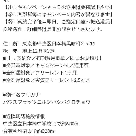
【①．キャンペーンＡ～Ｅの適用は要確認下さい】
【②．各部屋毎にキャンペーン内容が異なります】
【③．契約完了後→即日、ご指定口座へ振込還元】
※諸条件・詳細等は是非お問合せ下さいませ。
住 所 東京都中央区日本橋馬喰町2-5-11
概 要 地上12階 RC造
■【→ 契約金／初期費用概算／即日お見積り】
■全部屋対象／キャンペーンＥ／適用可
■全部屋対象／フリーレント1ヶ月
■全部屋対象／実質フリーレント2.5ヶ月
■物件名フリガナ
バウスフラッツニホンバシバクロチョウ
■近隣周辺施設情報
中央区立日本橋中学校まで約630m
育英幼稚園まで約820m