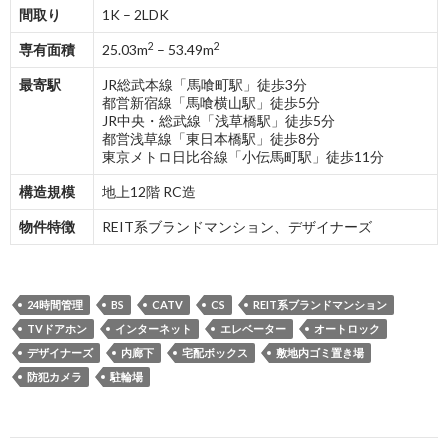
間取り
1K – 2LDK
2
2
専有面積
25.03m
– 53.49m
最寄駅
JR総武本線「馬喰町駅」徒歩3分
都営新宿線「馬喰横山駅」徒歩5分
JR中央・総武線「浅草橋駅」徒歩5分
都営浅草線「東日本橋駅」徒歩8分
東京メトロ日比谷線「小伝馬町駅」徒歩11分
構造規模
地上12階 RC造
物件特徴
REIT系ブランドマンション、デザイナーズ
24時間管理
BS
CATV
CS
REIT系ブランドマンション
TVドアホン
インターネット
エレベーター
オートロック
デザイナーズ
内廊下
宅配ボックス
敷地内ゴミ置き場
防犯カメラ
駐輪場