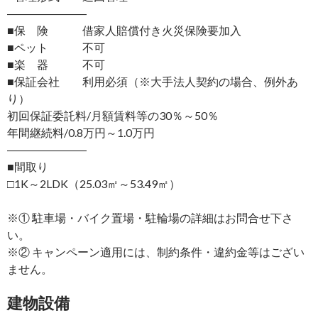
―――――――
■保 険 借家人賠償付き火災保険要加入
■ペット 不可
■楽 器 不可
■保証会社 利用必須（※大手法人契約の場合、例外あ
り）
初回保証委託料/月額賃料等の30％～50％
年間継続料/0.8万円～1.0万円
―――――――
■間取り
□1K～2LDK（25.03㎡～53.49㎡）
※① 駐車場・バイク置場・駐輪場の詳細はお問合せ下さ
い。
※② キャンペーン適用には、制約条件・違約金等はござい
ません。
建物設備