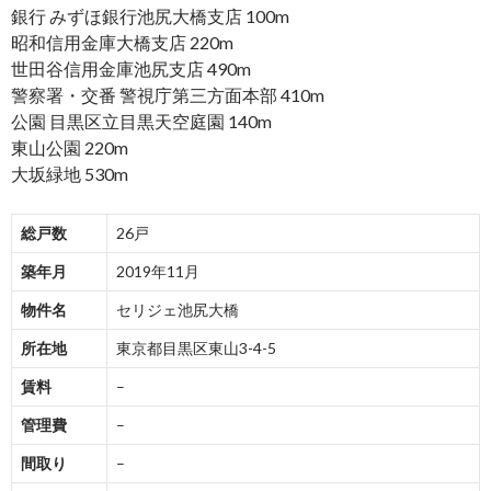
銀行 みずほ銀行池尻大橋支店 100m
昭和信用金庫大橋支店 220m
世田谷信用金庫池尻支店 490m
警察署・交番 警視庁第三方面本部 410m
公園 目黒区立目黒天空庭園 140m
東山公園 220m
大坂緑地 530m
総戸数
26戸
築年月
2019年11月
物件名
セリジェ池尻大橋
所在地
東京都目黒区東山3-4-5
賃料
–
管理費
–
間取り
–