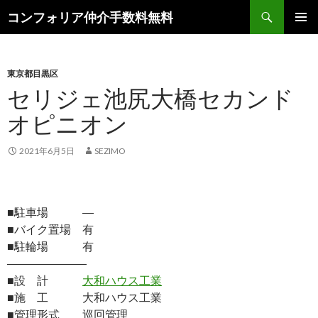
検
コンフォリア仲介手数料無料
索
コ
メインメ
ン
ニュー
テ
ン
東京都目黒区
ツ
セリジェ池尻大橋セカンド
へ
オピニオン
ス
キ
ッ
2021年6月5日
SEZIMO
プ
■駐車場 ―
■バイク置場 有
■駐輪場 有
―――――――
■設 計
大和ハウス工業
■施 工 大和ハウス工業
■管理形式 巡回管理