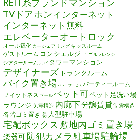
REIT系ブランドマンション
TVドアホン
インターネット
インターネット無料
エレベーター
オートロック
オール電化
キッズルーム
カーシェアリング
コンシェルジュ
ゲストルーム
ゴルフレンジ
タワーマンション
シアタールーム
スパ
デザイナーズ
トランクルーム
バイク置き場
パーティールーム
バレーサービス
ペット可
ペット足洗い場
フィットネス
プール
内廊下
分譲賃貸
ラウンジ
免震構造
制震構造
大型駐車場
各階ゴミ置き場
宅配ボックス
敷地内ゴミ置き場
防犯カメラ
駐輪場
駐車場
楽器可