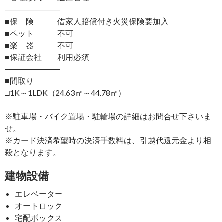
―――――――
■保 険 借家人賠償付き火災保険要加入
■ペット 不可
■楽 器 不可
■保証会社 利用必須
―――――――
■間取り
□1K～1LDK（24.63㎡～44.78㎡）
※駐車場・バイク置場・駐輪場の詳細はお問合せ下さいま
せ。
※カード決済希望時の決済手数料は、引越代還元金より相
殺となります。
建物設備
エレベーター
オートロック
宅配ボックス