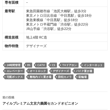
専有面積
–
最寄駅
東急田園都市線「池尻大橋駅」徒歩3分
東京メトロ日比谷線「中目黒駅」徒歩18分
東急東横線「中目黒駅」徒歩18分
東京メトロ半蔵門線「渋谷駅」徒歩22分
JR山手線「渋谷駅」徒歩22分
構造規模
地上6階 RC造
物件特徴
デザイナーズ
24時間管理
BS
CATV
CS
TVドアホン
インターネット
エレベーター
オートロック
デザイナーズ
バイク置き場
宅配ボックス
敷地内ゴミ置き場
防犯カメラ
駐輪場
投
前の投稿
稿
アイルプレミアム文京六義園セカンドオピニオン