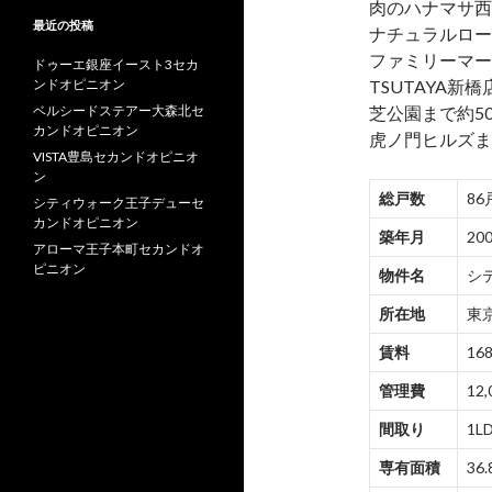
肉のハナマサ西
最近の投稿
ナチュラルロー
ファミリーマー
ドゥーエ銀座イースト3セカ
ンドオピニオン
TSUTAYA新橋
ベルシードステアー大森北セ
芝公園まで約50
カンドオピニオン
虎ノ門ヒルズま
VISTA豊島セカンドオピニオ
ン
総戸数
86
シティウォーク王子デューセ
カンドオピニオン
築年月
20
アローマ王子本町セカンドオ
ピニオン
物件名
シ
所在地
東京
賃料
168
管理費
12,
間取り
1LD
専有面積
36.