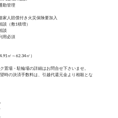
通勤管理
家人賠償付き火災保険要加入
談（敷1積増）
相談
利用必須
4.91㎡～62.34㎡）
ク置場・駐輪場の詳細はお問合せ下さいませ。
望時の決済手数料は、引越代還元金より相殺とな
ー
ク
ス