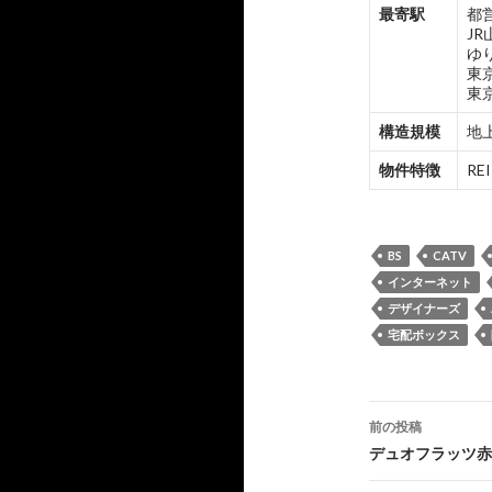
最寄駅
都
J
ゆ
東
東
構造規模
地上
物件特徴
R
BS
CATV
インターネット
デザイナーズ
宅配ボックス
投
前の投稿
稿
デュオフラッツ赤