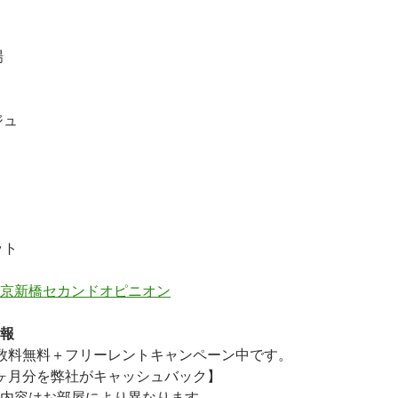
場
ジュ
ット
京新橋セカンドオピニオン
報
数料無料
＋
フリーレント
キャンペーン中です。
ヶ月分を弊社がキャッシュバック】
内容はお部屋により異なります。