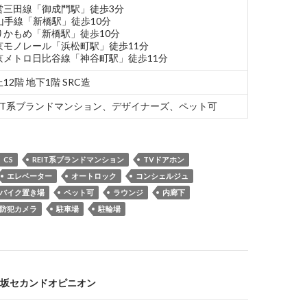
営三田線「御成門駅」徒歩3分
R山手線「新橋駅」徒歩10分
りかもめ「新橋駅」徒歩10分
京モノレール「浜松町駅」徒歩11分
京メトロ日比谷線「神谷町駅」徒歩11分
12階 地下1階 SRC造
EIT系ブランドマンション、デザイナーズ、ペット可
CS
REIT系ブランドマンション
TVドアホン
エレベーター
オートロック
コンシェルジュ
バイク置き場
ペット可
ラウンジ
内廊下
防犯カメラ
駐車場
駐輪場
坂セカンドオピニオン