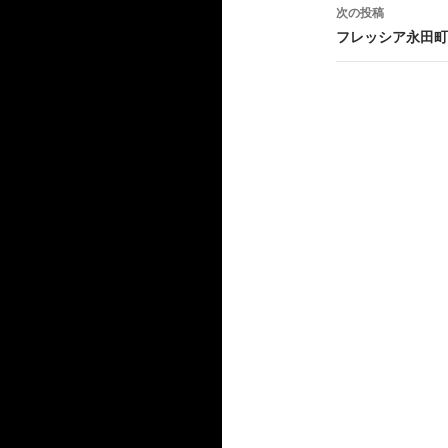
ナ
次の投稿
ビ
フレッシア永田町
ゲ
ー
シ
ョ
ン