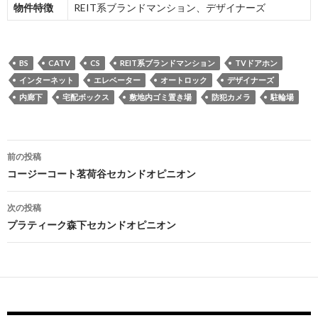
物件特徴
REIT系ブランドマンション、デザイナーズ
BS
CATV
CS
REIT系ブランドマンション
TVドアホン
インターネット
エレベーター
オートロック
デザイナーズ
内廊下
宅配ボックス
敷地内ゴミ置き場
防犯カメラ
駐輪場
投
前の投稿
稿
コージーコート茗荷谷セカンドオピニオン
ナ
次の投稿
ビ
プラティーク森下セカンドオピニオン
ゲ
ー
シ