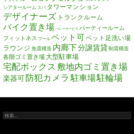
タワーマンション
シアタールーム
スパ
デザイナーズ
トランクルーム
バイク置き場
パーティールーム
バレーサービス
ペット可
ペット足洗い場
フィットネス
プール
内廊下
分譲賃貸
ラウンジ
免震構造
制震構造
大型駐車場
各階ゴミ置き場
宅配ボックス
敷地内ゴミ置き場
防犯カメラ
駐輪場
駐車場
楽器可
検
索: