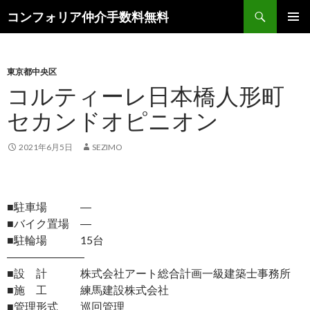
検
コンフォリア仲介手数料無料
索
コ
メインメ
ン
ニュー
テ
ン
東京都中央区
ツ
コルティーレ日本橋人形町
へ
セカンドオピニオン
ス
キ
ッ
2021年6月5日
SEZIMO
プ
■駐車場 ―
■バイク置場 ―
■駐輪場 15台
―――――――
■設 計 株式会社アート総合計画一級建築士事務所
■施 工 練馬建設株式会社
■管理形式 巡回管理