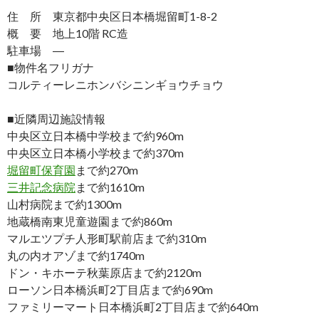
住 所 東京都中央区日本橋堀留町1-8-2
概 要 地上10階 RC造
駐車場 ―
■物件名フリガナ
コルティーレニホンバシニンギョウチョウ
■近隣周辺施設情報
中央区立日本橋中学校まで約960m
中央区立日本橋小学校まで約370m
堀留町保育園
まで約270m
三井記念病院
まで約1610m
山村病院まで約1300m
地蔵橋南東児童遊園まで約860m
マルエツプチ人形町駅前店まで約310m
丸の内オアゾまで約1740m
ドン・キホーテ秋葉原店まで約2120m
ローソン日本橋浜町2丁目店まで約690m
ファミリーマート日本橋浜町2丁目店まで約640m