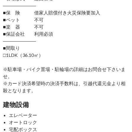
―――――――
■保 険 借家人賠償付き火災保険要加入
■ペット 不可
■楽 器 不可
■保証会社 利用必須
―――――――
■間取り
□1LDK（36.10㎡）
※駐車場・バイク置場・駐輪場の詳細はお問合せ下さいま
せ。
※カード決済希望時の決済手数料は、引越代還元金より相
殺となります。
建物設備
エレベーター
オートロック
宅配ボックス