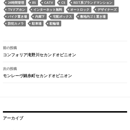
24時間管理
BS
CATV
CS
REIT系ブランドマンション
TVドアホン
インターネット無料
オートロック
デザイナーズ
バイク置き場
内廊下
宅配ボックス
敷地内ゴミ置き場
防犯カメラ
駐車場
駐輪場
投
前の投稿
稿
コンフォリア滝野川セカンドオピニオン
ナ
次の投稿
ビ
モンレーヴ錦糸町セカンドオピニオン
ゲ
ー
シ
ョ
アーカイブ
ン