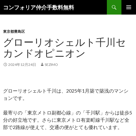
検
コンフォリア仲介手数料無料
索
コ
メインメ
ン
ニュー
テ
ン
東京都豊島区
ツ
グローリオシェルト千川セ
へ
カンドオピニオン
ス
キ
ッ
2024年12月24日
SEZIMO
プ
グローリオシェルト千川は、2025年1月築で築浅のマンシ
ョンです。
最寄りの「東京メトロ副都心線」の「千川駅」からは徒歩5
分の好立地です。さらに東京メトロ有楽町線千川駅など全
部で2路線が使えて、交通の便がとても優れています。