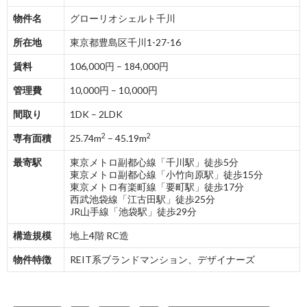
物件名
グローリオシェルト千川
所在地
東京都豊島区千川1-27-16
賃料
106,000円 – 184,000円
管理費
10,000円 – 10,000円
間取り
1DK – 2LDK
2
2
専有面積
25.74m
– 45.19m
最寄駅
東京メトロ副都心線「千川駅」徒歩5分
東京メトロ副都心線「小竹向原駅」徒歩15分
東京メトロ有楽町線「要町駅」徒歩17分
西武池袋線「江古田駅」徒歩25分
JR山手線「池袋駅」徒歩29分
構造規模
地上4階 RC造
物件特徴
REIT系ブランドマンション、デザイナーズ