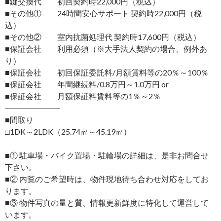
■鍵交換代 初回契約時22,000円（税込）
■その他① 24時間安心サポート 契約時22,000円（税
込）
■その他② 室内抗菌処理代 契約時17,600円（税込）
■保証会社 利用必須（※大手法人契約の場合、例外あ
り）
■保証会社 初回保証委託料/月額賃料等の20％～100％
■保証会社 年間継続料/0.8万円～1.0万円 or
■保証会社 月額保証料賃料等の1％～2％
―――――――
■間取り
□1DK～2LDK（25.74㎡～45.19㎡）
■① 駐車場・バイク置場・駐輪場の詳細は、是非お問合せ
下さい。
■② 内覧のご希望時は、物件現地待ち合わせ対応をしてお
ります。
■③ 物件写真の量と質、情報更新鮮度に特化して運営して
います。