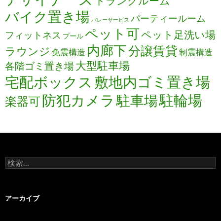
トランクルーム
バイク置き場
パーティールーム
バレーサービス
ペット可
ペット足洗い場
フィットネス
プール
内廊下
分譲賃貸
ラウンジ
免震構造
制震構造
大型駐車場
各階ゴミ置き場
宅配ボックス
敷地内ゴミ置き場
防犯カメラ
駐輪場
駐車場
楽器可
検
索:
アーカイブ