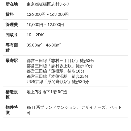
所在地
東京都板橋区志村3-6-7
賃料
126,000円 – 168,000円
管理費
10,000円 – 12,000円
間取り
1R – 2DK
2
2
専有面
35.88m
– 46.80m
積
最寄駅
都営三田線「志村三丁目駅」徒歩3分
都営三田線「志村坂上駅」徒歩10分
都営三田線「蓮根駅」徒歩18分
都営三田線「本蓮沼駅」徒歩25分
JR埼京線「浮間舟渡駅」徒歩30分
構造規
地上7階 地下1階 RC造
模
物件特
REIT系ブランドマンション、デザイナーズ、ペット
徴
可