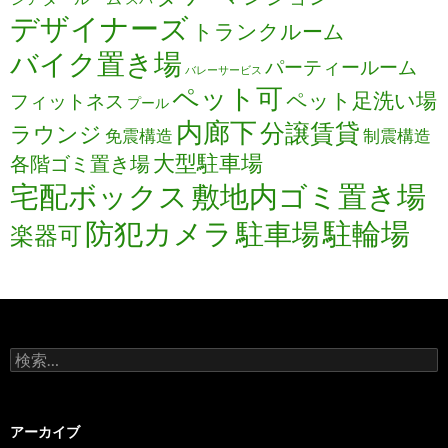
デザイナーズ
トランクルーム
バイク置き場
パーティールーム
バレーサービス
ペット可
ペット足洗い場
フィットネス
プール
内廊下
分譲賃貸
ラウンジ
免震構造
制震構造
大型駐車場
各階ゴミ置き場
宅配ボックス
敷地内ゴミ置き場
防犯カメラ
駐輪場
駐車場
楽器可
検
索:
アーカイブ