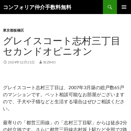
検
コンフォリア仲介手数料無料
索
コ
メインメ
ン
ニュー
テ
ン
東京都板橋区
ツ
グレイスコート志村三丁目
へ
セカンドオピニオン
ス
キ
ッ
2024年12月21日
SEZIMO
プ
グレイスコート志村三丁目は、2007年3月築の総戸数65戸
のマンションです。ペット相談可能なお部屋がございます
ので、子犬や子猫などと生活する場合はぜひご相談くださ
い。
最寄りの「都営三田線」の「志村三丁目駅」からは徒歩2分
の好立地です。さらに都営三田線志村坂上駅など全部で2路