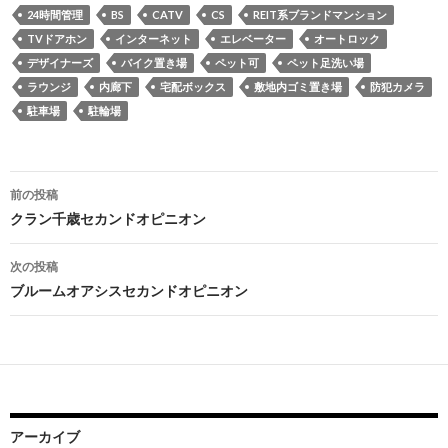
24時間管理
BS
CATV
CS
REIT系ブランドマンション
TVドアホン
インターネット
エレベーター
オートロック
デザイナーズ
バイク置き場
ペット可
ペット足洗い場
ラウンジ
内廊下
宅配ボックス
敷地内ゴミ置き場
防犯カメラ
駐車場
駐輪場
投
前の投稿
稿
クラン千歳セカンドオピニオン
ナ
次の投稿
ビ
ブルームオアシスセカンドオピニオン
ゲ
ー
シ
ョ
アーカイブ