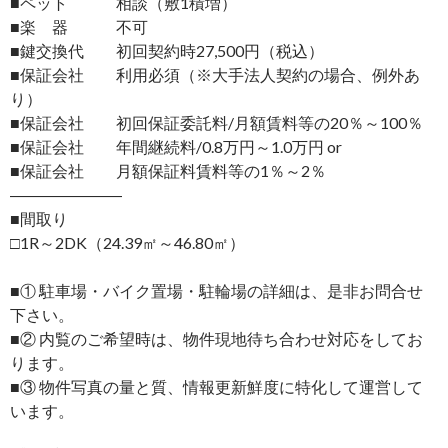
■ペット 相談（敷1積増）
■楽 器 不可
■鍵交換代 初回契約時27,500円（税込）
■保証会社 利用必須（※大手法人契約の場合、例外あ
り）
■保証会社 初回保証委託料/月額賃料等の20％～100％
■保証会社 年間継続料/0.8万円～1.0万円 or
■保証会社 月額保証料賃料等の1％～2％
―――――――
■間取り
□1R～2DK（24.39㎡～46.80㎡）
■① 駐車場・バイク置場・駐輪場の詳細は、是非お問合せ
下さい。
■② 内覧のご希望時は、物件現地待ち合わせ対応をしてお
ります。
■③ 物件写真の量と質、情報更新鮮度に特化して運営して
います。