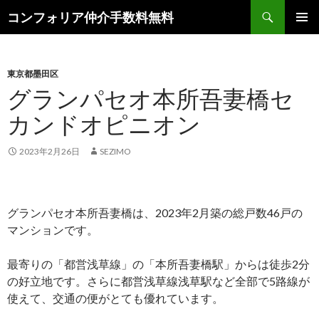
検
コンフォリア仲介手数料無料
索
コ
メインメ
ン
ニュー
テ
ン
東京都墨田区
ツ
グランパセオ本所吾妻橋セ
へ
カンドオピニオン
ス
キ
ッ
2023年2月26日
SEZIMO
プ
グランパセオ本所吾妻橋は、2023年2月築の総戸数46戸の
マンションです。
最寄りの「都営浅草線」の「本所吾妻橋駅」からは徒歩2分
の好立地です。さらに都営浅草線浅草駅など全部で5路線が
使えて、交通の便がとても優れています。