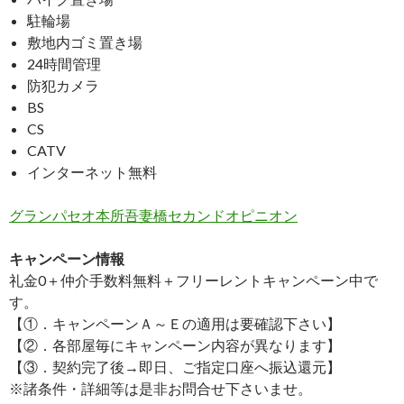
駐輪場
敷地内ゴミ置き場
24時間管理
防犯カメラ
BS
CS
CATV
インターネット無料
グランパセオ本所吾妻橋セカンドオピニオン
キャンペーン情報
礼金0
＋
仲介手数料無料
＋
フリーレント
キャンペーン中で
す。
【①．キャンペーンＡ～Ｅの適用は要確認下さい】
【②．各部屋毎にキャンペーン内容が異なります】
【③．契約完了後→即日、ご指定口座へ振込還元】
※諸条件・詳細等は是非お問合せ下さいませ。