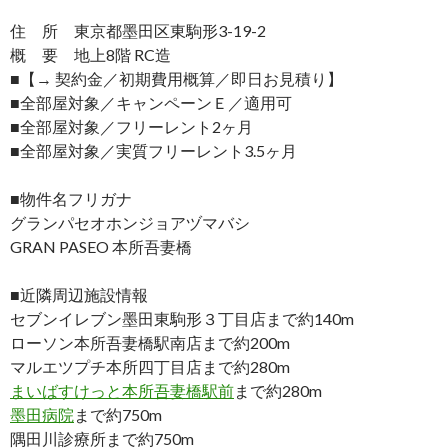
住 所 東京都墨田区東駒形3-19-2
概 要 地上8階 RC造
■【→ 契約金／初期費用概算／即日お見積り】
■全部屋対象／キャンペーンＥ／適用可
■全部屋対象／フリーレント2ヶ月
■全部屋対象／実質フリーレント3.5ヶ月
■物件名フリガナ
グランパセオホンジョアヅマバシ
GRAN PASEO 本所吾妻橋
■近隣周辺施設情報
セブンイレブン墨田東駒形３丁目店まで約140m
ローソン本所吾妻橋駅南店まで約200m
マルエツプチ本所四丁目店まで約280m
まいばすけっと本所吾妻橋駅前
まで約280m
墨田病院
まで約750m
隅田川診療所まで約750m