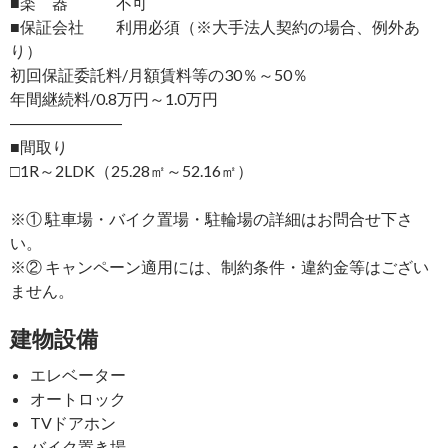
■楽 器 不可
■保証会社 利用必須（※大手法人契約の場合、例外あ
り）
初回保証委託料/月額賃料等の30％～50％
年間継続料/0.8万円～1.0万円
―――――――
■間取り
□1R～2LDK（25.28㎡～52.16㎡）
※① 駐車場・バイク置場・駐輪場の詳細はお問合せ下さ
い。
※② キャンペーン適用には、制約条件・違約金等はござい
ません。
建物設備
エレベーター
オートロック
TVドアホン
バイク置き場