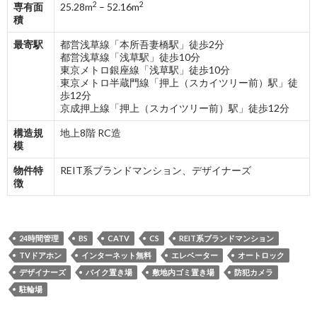
2
2
専有面
25.28m
– 52.16m
積
最寄駅
都営浅草線「本所吾妻橋駅」徒歩2分
都営浅草線「浅草駅」徒歩10分
東京メトロ銀座線「浅草駅」徒歩10分
東京メトロ半蔵門線「押上（スカイツリー前）駅」徒
歩12分
京成押上線「押上（スカイツリー前）駅」徒歩12分
構造規
地上8階 RC造
模
物件特
REIT系ブランドマンション、デザイナーズ
徴
24時間管理
BS
CATV
CS
REIT系ブランドマンション
TVドアホン
インターネット無料
エレベーター
オートロック
デザイナーズ
バイク置き場
敷地内ゴミ置き場
防犯カメラ
駐輪場