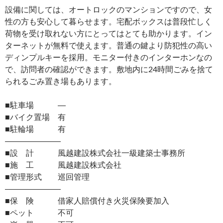
設備に関しては、オートロックのマンションですので、女
性の方も安心して暮らせます。宅配ボックスは普段忙しく
荷物を受け取れない方にとってはとても助かります。イン
ターネットが無料で使えます。普通の鍵より防犯性の高い
ディンプルキーを採用。モニター付きのインターホンなの
で、訪問者の確認ができます。敷地内に24時間ごみを捨て
られるごみ置き場もあります。
■駐車場 ―
■バイク置場 有
■駐輪場 有
―――――――
■設 計 風越建設株式会社一級建築士事務所
■施 工 風越建設株式会社
■管理形式 巡回管理
―――――――
■保 険 借家人賠償付き火災保険要加入
■ペット 不可