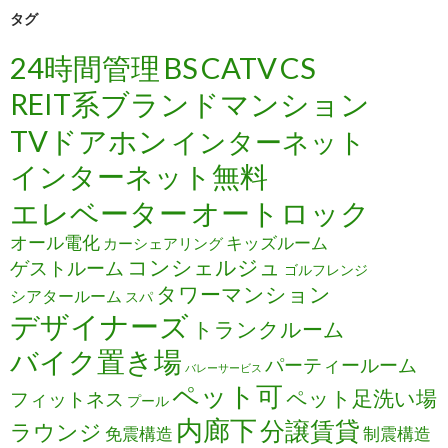
タグ
24時間管理
BS
CATV
CS
REIT系ブランドマンション
TVドアホン
インターネット
インターネット無料
エレベーター
オートロック
オール電化
キッズルーム
カーシェアリング
コンシェルジュ
ゲストルーム
ゴルフレンジ
タワーマンション
シアタールーム
スパ
デザイナーズ
トランクルーム
バイク置き場
パーティールーム
バレーサービス
ペット可
ペット足洗い場
フィットネス
プール
内廊下
分譲賃貸
ラウンジ
免震構造
制震構造