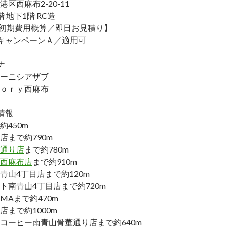
区西麻布2-20-11
 地下1階 RC造
／初期費用概算／即日お見積り】
キャンペーンＡ／適用可
ナ
ーニシアザブ
ｏｒｙ西麻布
情報
約450m
店まで約790m
通り店
まで約780m
西麻布店
まで約910m
青山4丁目店まで約120m
ト南青山4丁目店まで約720m
YAMAまで約470m
店まで約1000m
コーヒー南青山骨董通り店まで約640m