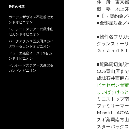
住 所 東京都港
最近の投稿
概 要 地上5階
■【→ 契約金
ガーデンザヴィス不動前セカ
ンドオピニオン
■全部屋対象／
ベルシードステアー武蔵小山
セカンドオピニオン
■物件名フリガ
パークアクシス五反田スカイ
グランストーリ
タワーセカンドオピニオン
ＧｒａｎｄＳｔ
ドゥーエ銀座イースト3セカ
ンドオピニオン
■近隣周辺施設
ベルシードステアー大森北セ
カンドオピニオン
COS青山店まで
成城石井西麻布
ビオセボン骨董
まいばすけっと
ミニストップ南
ファミリーマー
Minotti AO
スギ薬局南青山
スターバックス