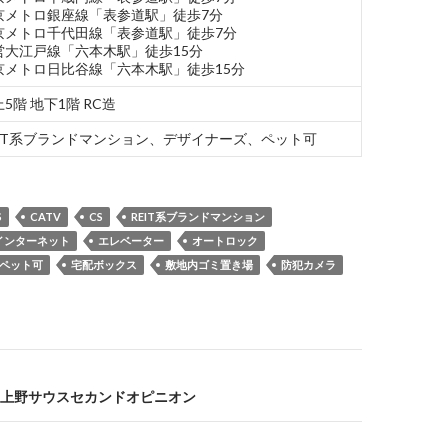
京メトロ銀座線「表参道駅」徒歩7分
京メトロ千代田線「表参道駅」徒歩7分
営大江戸線「六本木駅」徒歩15分
京メトロ日比谷線「六本木駅」徒歩15分
5階 地下1階 RC造
EIT系ブランドマンション、デザイナーズ、ペット可
S
CATV
CS
REIT系ブランドマンション
インターネット
エレベーター
オートロック
ペット可
宅配ボックス
敷地内ゴミ置き場
防犯カメラ
上野サウスセカンドオピニオン