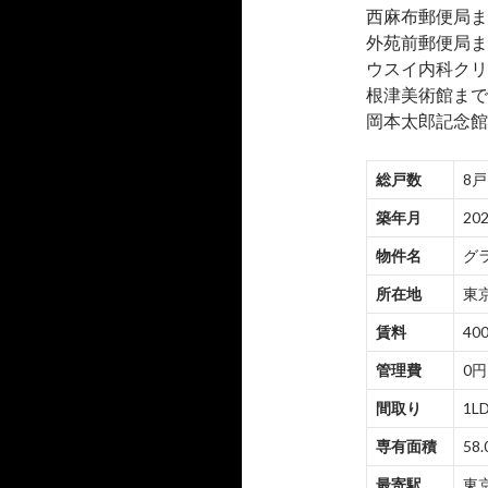
西麻布郵便局ま
外苑前郵便局まで
ウスイ内科クリ
根津美術館まで
岡本太郎記念館
総戸数
8戸
築年月
20
物件名
グ
所在地
東京
賃料
400
管理費
0円
間取り
1LD
専有面積
58.
最寄駅
東