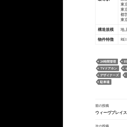
東
東
都
東
構造規模
地上
物件特徴
R
24時間管理
B
TVドアホン
デザイナーズ
駐車場
投
前の投稿
稿
ウィーヴプレイス
ナ
次の投稿