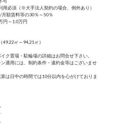
不可
利用必須（※大手法人契約の場合、例外あり）
/月額賃料等の30％～50％
万円～1.0万円
（49.22㎡～94.21㎡）
バイク置場・駐輪場の詳細はお問合せ下さい。
ーン適用には、制約条件・違約金等はございませ
概算は日中の時間では10分以内を心がけておりま
ー
ク
ス