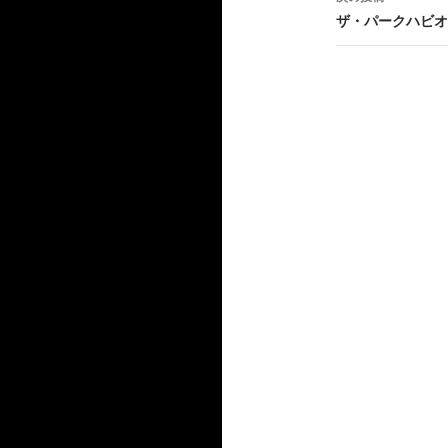
ビ
ザ・パークハビオ
ゲ
ー
シ
ョ
ン