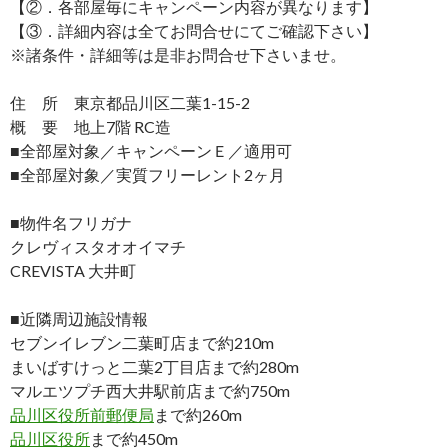
【②．各部屋毎にキャンペーン内容が異なります】
【③．詳細内容は全てお問合せにてご確認下さい】
※諸条件・詳細等は是非お問合せ下さいませ。
住 所 東京都品川区二葉1-15-2
概 要 地上7階 RC造
■全部屋対象／キャンペーンＥ／適用可
■全部屋対象／実質フリーレント2ヶ月
■物件名フリガナ
クレヴィスタオオイマチ
CREVISTA 大井町
■近隣周辺施設情報
セブンイレブン二葉町店まで約210m
まいばすけっと二葉2丁目店まで約280m
マルエツプチ西大井駅前店まで約750m
品川区役所前郵便局
まで約260m
品川区役所
まで約450m