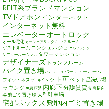
REIT系ブランドマンション
TVドアホン
インターネット
インターネット無料
エレベーター
オートロック
オール電化
キッズルーム
カーシェアリング
コンシェルジュ
ゲストルーム
ゴルフレンジ
タワーマンション
シアタールーム
スパ
デザイナーズ
トランクルーム
バイク置き場
パーティールーム
バレーサービス
ペット可
ペット足洗い場
フィットネス
プール
内廊下
分譲賃貸
ラウンジ
免震構造
制震構造
大型駐車場
各階ゴミ置き場
宅配ボックス
敷地内ゴミ置き場