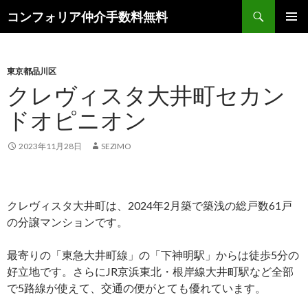
検
コンフォリア仲介手数料無料
索
コ
メインメ
ン
ニュー
テ
ン
東京都品川区
ツ
クレヴィスタ大井町セカン
へ
ドオピニオン
ス
キ
ッ
2023年11月28日
SEZIMO
プ
クレヴィスタ大井町は、2024年2月築で築浅の総戸数61戸
の分譲マンションです。
最寄りの「東急大井町線」の「下神明駅」からは徒歩5分の
好立地です。さらにJR京浜東北・根岸線大井町駅など全部
で5路線が使えて、交通の便がとても優れています。