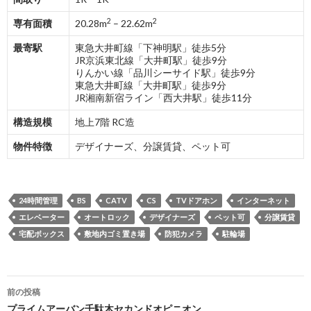
2
2
専有面積
20.28m
– 22.62m
最寄駅
東急大井町線「下神明駅」徒歩5分
JR京浜東北線「大井町駅」徒歩9分
りんかい線「品川シーサイド駅」徒歩9分
東急大井町線「大井町駅」徒歩9分
JR湘南新宿ライン「西大井駅」徒歩11分
構造規模
地上7階 RC造
物件特徴
デザイナーズ、分譲賃貸、ペット可
24時間管理
BS
CATV
CS
TVドアホン
インターネット
エレベーター
オートロック
デザイナーズ
ペット可
分譲賃貸
宅配ボックス
敷地内ゴミ置き場
防犯カメラ
駐輪場
投
前の投稿
プライムアーバン千駄木セカンドオピニオン