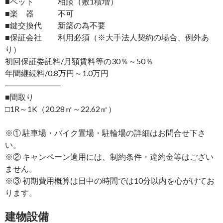
■ペット 相談（敷1積増）
■楽 器 不可
■鍵交換代 新築の為不要
■保証会社 利用必須（※大手法人契約の場合、例外あ
り）
初回保証委託料/月額賃料等の30％～50％
年間継続料/0.8万円～1.0万円
―――――――
■間取り
□1R～1K（20.28㎡～22.62㎡）
※① 駐車場・バイク置場・駐輪場の詳細はお問合せ下さ
い。
※② キャンペーン適用には、制約条件・違約金等はござい
ません。
※③ 初期費用概算は日中の時間では10分以内を心がけてお
ります。
建物設備