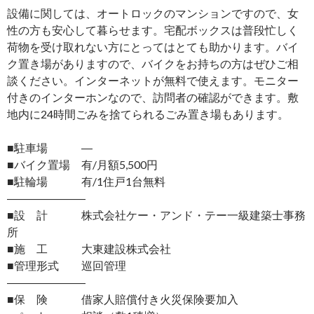
設備に関しては、オートロックのマンションですので、女
性の方も安心して暮らせます。宅配ボックスは普段忙しく
荷物を受け取れない方にとってはとても助かります。バイ
ク置き場がありますので、バイクをお持ちの方はぜひご相
談ください。インターネットが無料で使えます。モニター
付きのインターホンなので、訪問者の確認ができます。敷
地内に24時間ごみを捨てられるごみ置き場もあります。
■駐車場 ―
■バイク置場 有/月額5,500円
■駐輪場 有/1住戸1台無料
―――――――
■設 計 株式会社ケー・アンド・テー一級建築士事務
所
■施 工 大東建設株式会社
■管理形式 巡回管理
―――――――
■保 険 借家人賠償付き火災保険要加入