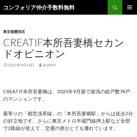
検
コンフォリア仲介手数料無料
索
コ
メインメ
ン
ニュー
テ
ン
東京都墨田区
ツ
CREATIF本所吾妻橋セカン
へ
ドオピニオン
ス
キ
ッ
2025年9月14日
SEZIMO
プ
CREATIF本所吾妻橋は、2025年9月築で築浅の総戸数78戸
のマンションです。
最寄りの「都営浅草線」の「本所吾妻橋駅」からは徒歩2分
の好立地です。さらに東京メトロ半蔵門線押上駅など全部
で2路線が使えて、交通の便がとても優れています。