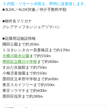
３.内覧・リモート内覧を、即時に提案致します。
■3LDK／4LDK対象／仲介手数料半額
■物件名フリガナ
クレアティフホンジョアヅマバシ
■近隣周辺施設情報
隅田公園まで約350m
トヨタレンタカー吾妻橋店まで約170m
大横川親水公園
まで約550m
墨田区立横川小学校
まで約400m
すみだ水族館まで約750m
小梅児童遊園まで約550m
墨田区立本所中学校まで約600m
東京スカイツリーまで約550m
東京ソラマチまで約600m
墨田区役所まで約280m