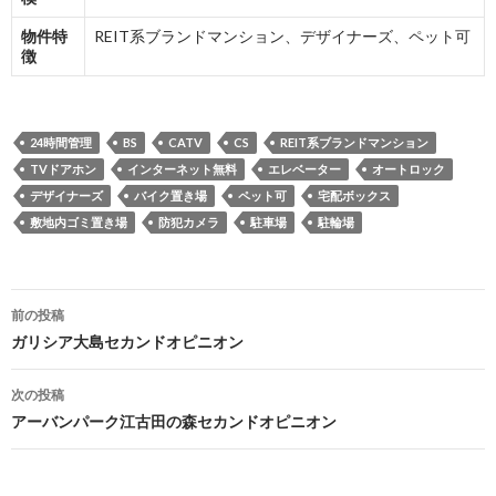
物件特
REIT系ブランドマンション、デザイナーズ、ペット可
徴
24時間管理
BS
CATV
CS
REIT系ブランドマンション
TVドアホン
インターネット無料
エレベーター
オートロック
デザイナーズ
バイク置き場
ペット可
宅配ボックス
敷地内ゴミ置き場
防犯カメラ
駐車場
駐輪場
投
前の投稿
稿
ガリシア大島セカンドオピニオン
ナ
次の投稿
ビ
アーバンパーク江古田の森セカンドオピニオン
ゲ