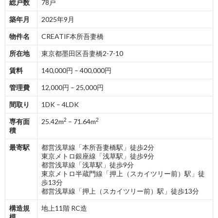
総戸数
78戸
築年月
2025年9月
物件名
CREATIF本所吾妻橋
所在地
東京都墨田区吾妻橋2-7-10
賃料
140,000円 – 400,000円
管理費
12,000円 – 25,000円
間取り
1DK – 4LDK
2
2
専有面
25.42m
– 71.64m
積
最寄駅
都営浅草線「本所吾妻橋駅」徒歩2分
東京メトロ銀座線「浅草駅」徒歩9分
都営浅草線「浅草駅」徒歩9分
東京メトロ半蔵門線「押上（スカイツリー前）駅」徒
歩13分
都営浅草線「押上（スカイツリー前）駅」徒歩13分
構造規
地上11階 RC造
模