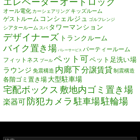
エレベーター
オートロック
オール電化
キッズルーム
カーシェアリング
コンシェルジュ
ゲストルーム
ゴルフレンジ
タワーマンション
シアタールーム
スパ
デザイナーズ
トランクルーム
バイク置き場
パーティールーム
バレーサービス
ペット可
ペット足洗い場
フィットネス
プール
内廊下
分譲賃貸
ラウンジ
免震構造
制震構造
大型駐車場
各階ゴミ置き場
宅配ボックス
敷地内ゴミ置き場
防犯カメラ
駐輪場
駐車場
楽器可
検