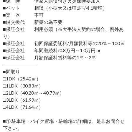
■保 険 借家人賠償付き火災保険要加入
■ペット 相談（小型犬又は猫1匹/礼1積増）
■楽 器 不可
■鍵交換代 新築の為不要
■保証会社 利用必須（※大手法人契約の場合、例外あ
り）
■保証会社 初回保証委託料/月額賃料等の20％～100％
■保証会社 年間継続料/0.8万円～1.0万円 or
■保証会社 月額保証料賃料等の1％～2％
―――――――
■間取り
□1DK（25.42㎡）
□1LDK（30.83㎡）
□2LDK（40.28㎡～40.79㎡）
□3LDK（61.99㎡）
□4LDK（71.64㎡）
■① 駐車場・バイク置場・駐輪場の詳細は、是非お問合せ
下さい。