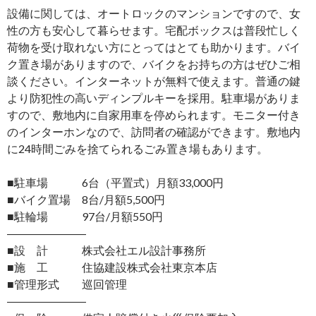
設備に関しては、オートロックのマンションですので、女
性の方も安心して暮らせます。宅配ボックスは普段忙しく
荷物を受け取れない方にとってはとても助かります。バイ
ク置き場がありますので、バイクをお持ちの方はぜひご相
談ください。インターネットが無料で使えます。普通の鍵
より防犯性の高いディンプルキーを採用。駐車場がありま
すので、敷地内に自家用車を停められます。モニター付き
のインターホンなので、訪問者の確認ができます。敷地内
に24時間ごみを捨てられるごみ置き場もあります。
■駐車場 6台（平置式）月額33,000円
■バイク置場 8台/月額5,500円
■駐輪場 97台/月額550円
―――――――
■設 計 株式会社エル設計事務所
■施 工 住協建設株式会社東京本店
■管理形式 巡回管理
―――――――