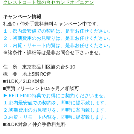
クレストコート旗の台セカンドオピニオン
キャンペーン情報
礼金0
＋
仲介手数料無料
キャンペーン中です。
１．都内最安値での契約は、是非お任せください。
２．初期費用のお見積りは、是非お任せください。
３．内覧・リモート内覧は、是非お任せください。
※諸条件・詳細等は是非お問合せ下さいませ。
住 所 東京都品川区旗の台5-10
概 要 地上5階 RC造
■1LDK／2LDK対象
■実質フリーレント0.5ヶ月／相談可
▶ REIT FIND特典でお得にご契約くださいませ。
１.都内最安値での契約を、即時に提示致します。
２.初期費用のお見積りを、即時に案内致します。
３.内覧・リモート内覧を、即時に提案致します。
■3LDK対象／仲介手数料無料