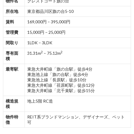
物件名
クレストコート旗の台
所在地
東京都品川区旗の台5-10
賃料
169,000円 – 395,000円
管理費
15,000円 – 25,000円
間取り
1LDK – 3LDK
2
2
専有面
31.31m
– 75.12m
積
最寄駅
東急大井町線「旗の台駅」徒歩4分
東急池上線「旗の台駅」徒歩4分
東急池上線「長原駅」徒歩10分
東急大井町線「荏原町駅」徒歩12分
東急大井町線「北千束駅」徒歩15分
構造規
地上5階 RC造
模
物件特
REIT系ブランドマンション、デザイナーズ、ペット
徴
可