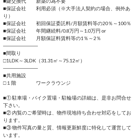
■鍵交換代 新築の為不要
■保証会社 利用必須（※大手法人契約の場合、例外あ
り）
■保証会社 初回保証委託料/月額賃料等の20％～100％
■保証会社 年間継続料/0.8万円～1.0万円 or
■保証会社 月額保証料賃料等の1％～2％
―――――――
■間取り
□1LDK～3LDK（31.31㎡～75.12㎡）
―――――――
■共用施設
□１階 ワークラウンジ
■① 駐車場・バイク置場・駐輪場の詳細は、是非お問合せ
下さい。
■② 内覧のご希望時は、物件現地待ち合わせ対応をしてお
ります。
■③ 物件写真の量と質、情報更新鮮度に特化して運営して
います。