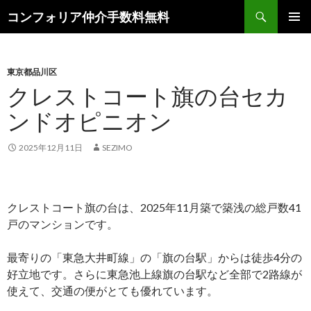
検
コンフォリア仲介手数料無料
索
コ
メインメ
ン
ニュー
テ
ン
東京都品川区
ツ
クレストコート旗の台セカ
へ
ンドオピニオン
ス
キ
ッ
2025年12月11日
SEZIMO
プ
クレストコート旗の台は、2025年11月築で築浅の総戸数41
戸のマンションです。
最寄りの「東急大井町線」の「旗の台駅」からは徒歩4分の
好立地です。さらに東急池上線旗の台駅など全部で2路線が
使えて、交通の便がとても優れています。