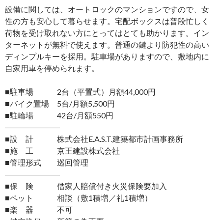
設備に関しては、オートロックのマンションですので、女
性の方も安心して暮らせます。宅配ボックスは普段忙しく
荷物を受け取れない方にとってはとても助かります。イン
ターネットが無料で使えます。普通の鍵より防犯性の高い
ディンプルキーを採用。駐車場がありますので、敷地内に
自家用車を停められます。
■駐車場 2台（平置式）月額44,000円
■バイク置場 5台/月額5,500円
■駐輪場 42台/月額550円
―――――――
■設 計 株式会社E.A.S.T.建築都市計画事務所
■施 工 京王建設株式会社
■管理形式 巡回管理
―――――――
■保 険 借家人賠償付き火災保険要加入
■ペット 相談（敷1積増／礼1積増）
■楽 器 不可