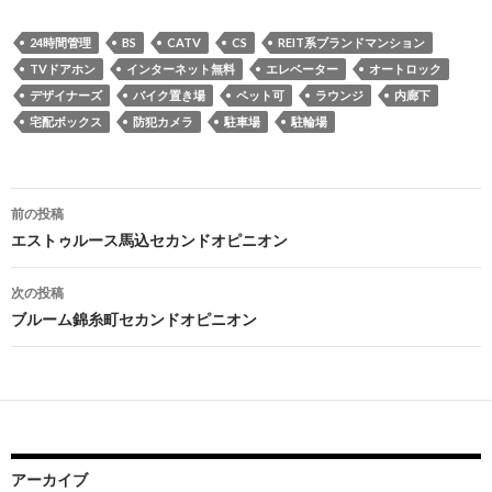
24時間管理
BS
CATV
CS
REIT系ブランドマンション
TVドアホン
インターネット無料
エレベーター
オートロック
デザイナーズ
バイク置き場
ペット可
ラウンジ
内廊下
宅配ボックス
防犯カメラ
駐車場
駐輪場
投
前の投稿
稿
エストゥルース馬込セカンドオピニオン
ナ
次の投稿
ビ
ブルーム錦糸町セカンドオピニオン
ゲ
ー
シ
ョ
アーカイブ