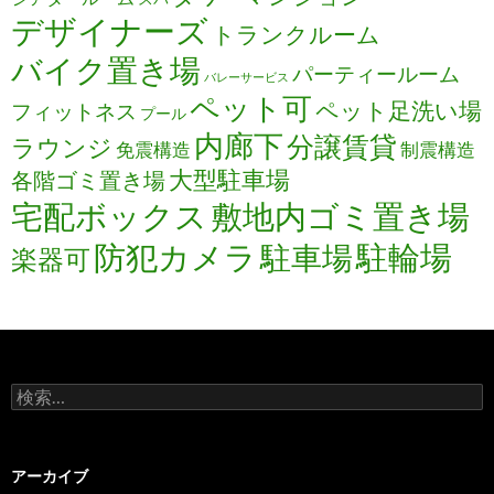
デザイナーズ
トランクルーム
バイク置き場
パーティールーム
バレーサービス
ペット可
ペット足洗い場
フィットネス
プール
内廊下
分譲賃貸
ラウンジ
免震構造
制震構造
大型駐車場
各階ゴミ置き場
宅配ボックス
敷地内ゴミ置き場
防犯カメラ
駐輪場
駐車場
楽器可
検
索:
アーカイブ