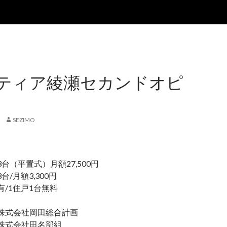
ティア綾瀬セカンドオピ
SEZIMO
（平置式）月額27,500円
/月額3,300円
/1住戸1台無料
式会社岡田総合計画
式会社田名部組