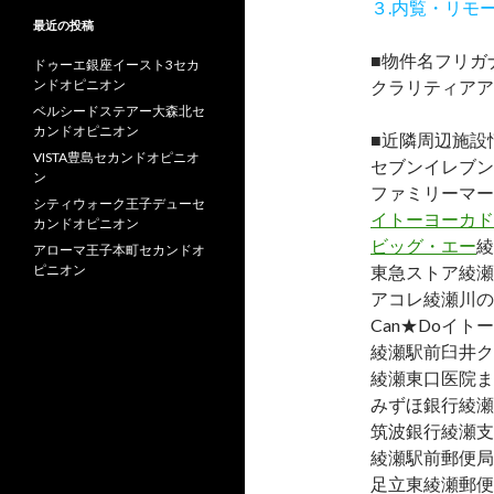
３.内覧・リモ
最近の投稿
■物件名フリガ
ドゥーエ銀座イースト3セカ
ンドオピニオン
クラリティアア
ベルシードステアー大森北セ
カンドオピニオン
■近隣周辺施設
VISTA豊島セカンドオピニオ
セブンイレブン
ン
ファミリーマー
シティウォーク王子デューセ
イトーヨーカド
カンドオピニオン
ビッグ・エー
綾
アローマ王子本町セカンドオ
ピニオン
東急ストア綾瀬
アコレ綾瀬川の
Can★Doイト
綾瀬駅前臼井ク
綾瀬東口医院ま
みずほ銀行綾瀬
筑波銀行綾瀬支
綾瀬駅前郵便局
足立東綾瀬郵便