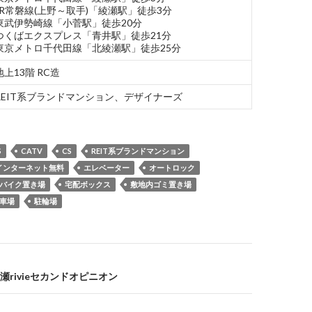
JR常磐線(上野～取手)「綾瀬駅」徒歩3分
東武伊勢崎線「小菅駅」徒歩20分
つくばエクスプレス「青井駅」徒歩21分
東京メトロ千代田線「北綾瀬駅」徒歩25分
地上13階 RC造
REIT系ブランドマンション、デザイナーズ
S
CATV
CS
REIT系ブランドマンション
インターネット無料
エレベーター
オートロック
バイク置き場
宅配ボックス
敷地内ゴミ置き場
車場
駐輪場
rivieセカンドオピニオン