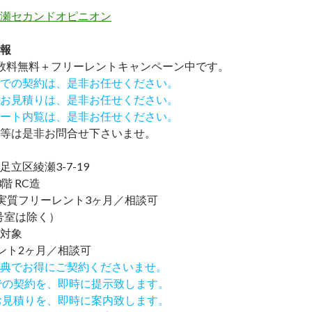
瀬セカンドオピニオン
報
数料無料
＋
フリーレント
キャンペーン中です。
での契約は、是非お任せください。
お見積りは、是非お任せください。
ート内覧は、是非お任せください。
等は是非お問合せ下さいませ。
立区綾瀬3-7-19
階 RC造
実質フリーレント3ヶ月／相談可
2号室は除く）
室対象
ント2ヶ月／相談可
IND特典でお得にご契約くださいませ。
での契約を、即時に提示致します。
お見積りを、即時に案内致します。