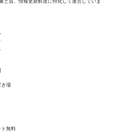
の量と質、情報更新鮮度に特化して運営していま
ー
ク
ス
場
置き場
ット無料