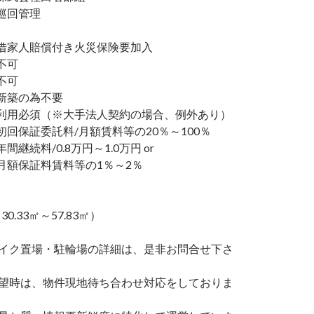
巡回管理
家人賠償付き火災保険要加入
不可
不可
新築の為不要
利用必須（※大手法人契約の場合、例外あり）
回保証委託料/月額賃料等の20％～100％
継続料/0.8万円～1.0万円 or
額保証料賃料等の1％～2％
30.33㎡～57.83㎡）
バイク置場・駐輪場の詳細は、是非お問合せ下さ
希望時は、物件現地待ち合わせ対応をしておりま