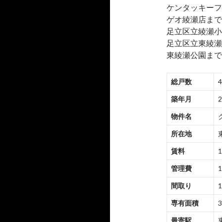
ケンタッキーフ
ゲオ綾瀬店まで約
足立区立綾瀬小
足立区立東綾瀬
東綾瀬公園まで約
総戸数
築年月
物件名
所在地
賃料
1
管理費
1
間取り
1
専有面積
3
最寄駅