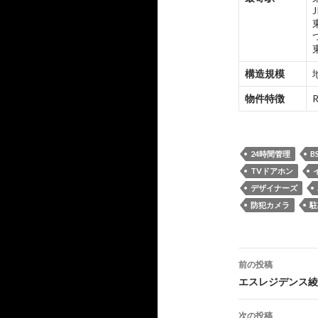
構造規模
物件特徴
24時間管理
B
TVドアホン
デザイナーズ
防犯カメラ
駐
投
前の投稿
稿
エスレジデンス綾瀬
ナ
次の投稿