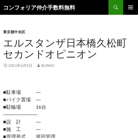
検
コンフォリア仲介手数料無料
索
コ
メインメ
ン
ニュー
テ
ン
東京都中央区
ツ
エルスタンザ日本橋久松町
へ
セカンドオピニオン
ス
キ
ッ
2021年6月5日
SEZIMO
プ
■駐車場 ―
■バイク置場 ―
■駐輪場 16台
―――――――
■設 計 ―
■施 工 ―
■管理形式 巡回管理