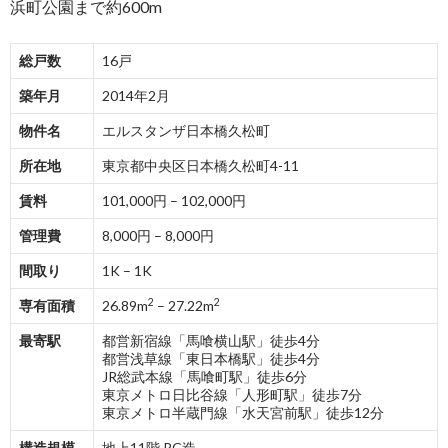
浜町公園まで約600m
総戸数
16戸
築年月
2014年2月
物件名
エルスタンザ日本橋久松町
所在地
東京都中央区日本橋久松町4-11
賃料
101,000円 – 102,000円
管理費
8,000円 – 8,000円
間取り
1K – 1K
2
2
専有面積
26.89m
– 27.22m
最寄駅
都営新宿線「馬喰横山駅」徒歩4分
都営浅草線「東日本橋駅」徒歩4分
JR総武本線「馬喰町駅」徒歩6分
東京メトロ日比谷線「人形町駅」徒歩7分
東京メトロ半蔵門線「水天宮前駅」徒歩12分
構造規模
地上11階 RC造