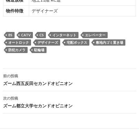
物件特徴
デザイナーズ
BS
CATV
CS
インターネット
エレベーター
オートロック
デザイナーズ
宅配ボックス
敷地内ゴミ置き場
防犯カメラ
駐輪場
投
前の投稿
稿
ズーム西五反田セカンドオピニオン
ナ
次の投稿
ビ
ズーム都立大学セカンドオピニオン
ゲ
ー
シ