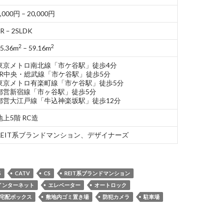
,000円 – 20,000円
R – 2SLDK
2
2
5.36m
– 59.16m
東京メトロ南北線「市ケ谷駅」徒歩4分
JR中央・総武線「市ケ谷駅」徒歩5分
東京メトロ有楽町線「市ケ谷駅」徒歩5分
都営新宿線「市ヶ谷駅」徒歩5分
都営大江戸線「牛込神楽坂駅」徒歩12分
地上5階 RC造
REIT系ブランドマンション、デザイナーズ
S
CATV
CS
REIT系ブランドマンション
インターネット
エレベーター
オートロック
宅配ボックス
敷地内ゴミ置き場
防犯カメラ
駐車場