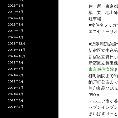
2022年6月
住 所 東京都
2022年5月
概 要 地上5階
2022年4月
駐車場 ―
2022年3月
■物件名フリガ
2022年2月
エスセナーリオ
2022年1月
2021年12月
■近隣周辺施設
2021年11月
新宿区立牛込第
2021年10月
新宿区立愛日小
2021年9月
新宿区立長延保
2021年8月
東京逓信病院
ま
2021年7月
柳町病院まで約1
2021年6月
納戸町公園まで約
2021年5月
無印良品MUJ
2021年4月
350m
2021年3月
マルエツ市ヶ谷
2021年2月
セブンイレブン
まいばすけっと