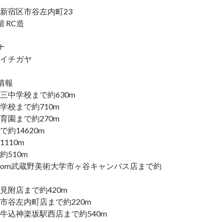
新宿区市谷左内町23
 RC造
ナ
イチガヤ
情報
三中学校まで約630m
学校まで約710m
育園まで約270m
で約14620m
110m
510m
Icom武蔵野美術大学市ヶ谷キャンパス店まで約
見附店まで約420m
市谷左内町店まで約220m
牛込神楽坂駅西店まで約540m