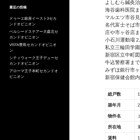
よしむら鍼灸治
最近の投稿
海谷歯科医院ま
マルエツ市谷見
ドゥーエ銀座イースト3セカ
ンドオピニオン
名代富士そば市
ベルシードステアー大森北セ
庄や市ヶ谷店ま
カンドオピニオン
小石川運動場 2,
VISTA豊島セカンドオピニオ
私立三輪田学園高
ン
新宿区立中町図
シティウォーク王子デューセ
牛込警察署まで約
カンドオピニオン
みずほ銀行市ヶ
アローマ王子本町セカンドオ
ピニオン
新宿保健会館内
総戸数
築年月
物件名
所在地
賃料
1