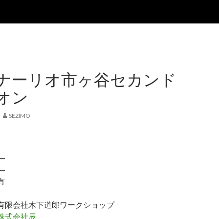
ナーリオ市ヶ谷セカンド
オン
SEZIMO
―
―
有
限会社木下道郎ワークショップ
株式会社辰