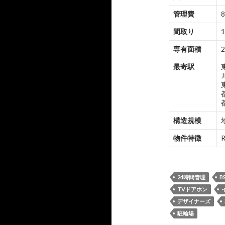
管理費
8
間取り
1
専有面積
2
最寄駅
構造規模
物件特徴
24時間管理
B
TVドアホン
デザイナーズ
駐輪場