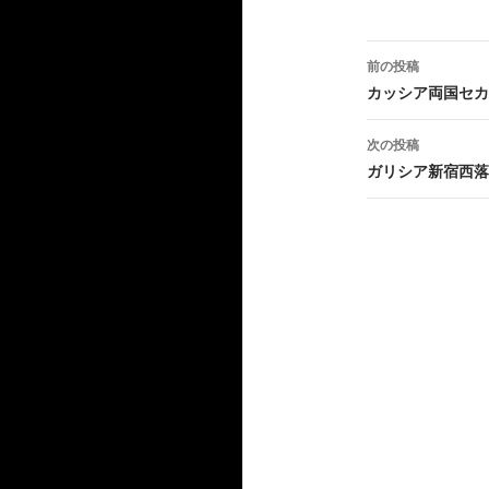
投
前の投稿
稿
カッシア両国セカ
ナ
次の投稿
ビ
ガリシア新宿西落
ゲ
ー
シ
ョ
ン