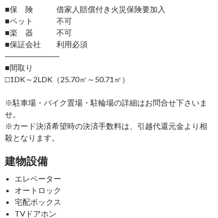
■保 険 借家人賠償付き火災保険要加入
■ペット 不可
■楽 器 不可
■保証会社 利用必須
―――――――
■間取り
□1DK～2LDK（25.70㎡～50.71㎡）
※駐車場・バイク置場・駐輪場の詳細はお問合せ下さいま
せ。
※カード決済希望時の決済手数料は、引越代還元金より相
殺となります。
建物設備
エレベーター
オートロック
宅配ボックス
TVドアホン