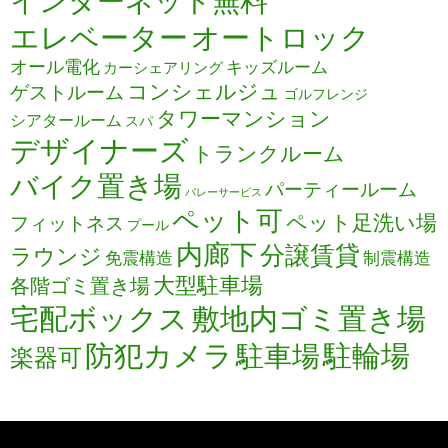
インターネット無料
エレベーター
オートロック
オール電化
キッズルーム
カーシェアリング
コンシェルジュ
ゲストルーム
ゴルフレンジ
タワーマンション
シアタールーム
スパ
デザイナーズ
トランクルーム
バイク置き場
パーティールーム
バレーサービス
ペット可
ペット足洗い場
フィットネス
プール
内廊下
分譲賃貸
ラウンジ
免震構造
制震構造
大型駐車場
各階ゴミ置き場
宅配ボックス
敷地内ゴミ置き場
防犯カメラ
駐輪場
駐車場
楽器可