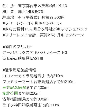
住 所 東京都台東区浅草橋5-19-10
概 要 地上14階 RC造
駐車場 有（平置式）月額38,500円
■フリーレント1ヶ月キャンペーン
■さらに賃料1.5ヶ月分を弊社がキャッシュバック
■フリーレント合計、実質2.5ヶ月キャンペーン
■物件名フリガナ
アーバネックスアキハバライースト3
Urbanex 秋葉原 EASTⅢ
■近隣周辺施設情報
ココスナカムラ鳥越店まで約210m
ファミリーマート台東鳥越店まで約210m
三井記念病院
まで約400m
柳北公園
まで約210m
浅草橋郵便局まで約300m
ライフ神田和泉町店まで約300m