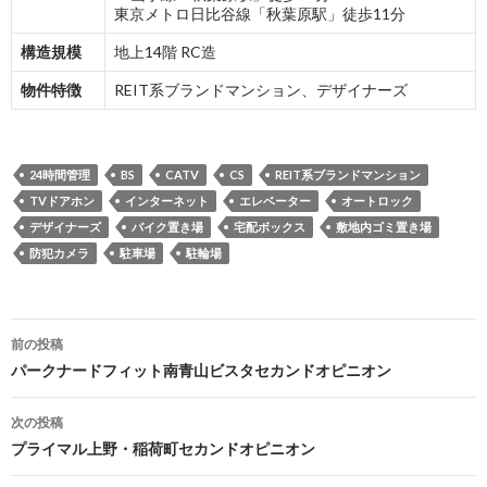
東京メトロ日比谷線「秋葉原駅」徒歩11分
構造規模
地上14階 RC造
物件特徴
REIT系ブランドマンション、デザイナーズ
24時間管理
BS
CATV
CS
REIT系ブランドマンション
TVドアホン
インターネット
エレベーター
オートロック
デザイナーズ
バイク置き場
宅配ボックス
敷地内ゴミ置き場
防犯カメラ
駐車場
駐輪場
投
前の投稿
稿
パークナードフィット南青山ビスタセカンドオピニオン
ナ
次の投稿
ビ
プライマル上野・稲荷町セカンドオピニオン