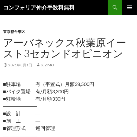
検
コンフォリア仲介手数料無料
索
コ
メインメ
ン
ニュー
テ
ン
東京都台東区
ツ
アーバネックス秋葉原イー
へ
スト3セカンドオピニオン
ス
キ
ッ
2021年3月1日
SEZIMO
プ
■駐車場 有（平置式）月額38,500円
■バイク置場 有/月額3,300円
■駐輪場 有/月額330円
―――――――
■設 計 ―
■施 工 ―
■管理形式 巡回管理
―――――――