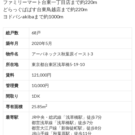
ファミリーマート台東一丁目店まで約220m
どらっぐぱぱす台東鳥越店まで約220m
ヨドバシakibaまで約1000m
総戸数
68戸
築年月
2020年5月
物件名
アーバネックス秋葉原イースト3
所在地
東京都台東区浅草橋5-19-10
賃料
121,000円
管理費
10,000円
間取り
1DK
2
専有面積
25.85m
最寄駅
JR中央・総武線「浅草橋駅」徒歩7分
都営浅草線「浅草橋駅」徒歩7分
都営大江戸線「新御徒町駅」徒歩8分
JR山手線「秋葉原駅」徒歩11分