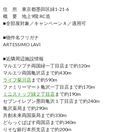
住 所 東京都墨田区緑1-21-6
概 要 地上9階 RC造
■全部屋対象／キャンペーンＡ／適用可
■物件名フリガナ
ARTESSIMO LAVI
■近隣周辺施設情報
マルエツプチ両国緑一丁目店まで約120m
マルエツ両国亀沢店まで約430m
ライフ菊川店
まで約590m
ファミリーマート亀沢一丁目店まで約170m
ミニストップ緑２丁目店
まで約190m
セブンイレブン墨田亀沢１丁目店まで約240m
亀沢薬局まで約290m
共創未来両国薬局まで約330m
どらっぐぱぱす両国店まで約340m
りそな銀行本所支店まで約200m