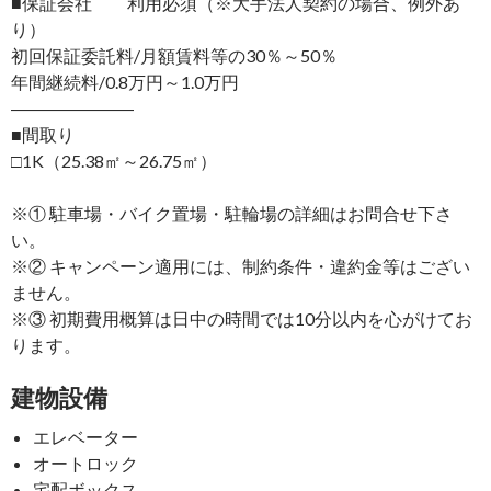
■保証会社 利用必須（※大手法人契約の場合、例外あ
り）
初回保証委託料/月額賃料等の30％～50％
年間継続料/0.8万円～1.0万円
―――――――
■間取り
□1K（25.38㎡～26.75㎡）
※① 駐車場・バイク置場・駐輪場の詳細はお問合せ下さ
い。
※② キャンペーン適用には、制約条件・違約金等はござい
ません。
※③ 初期費用概算は日中の時間では10分以内を心がけてお
ります。
建物設備
エレベーター
オートロック
宅配ボックス