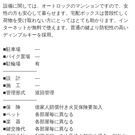
設備に関しては、オートロックのマンションですので、女
性の方も安心して暮らせます。宅配ボックスは普段忙しく
荷物を受け取れない方にとってはとても助かります。イン
ターネットが無料で使えます。普通の鍵より防犯性の高い
ディンプルキーを採用。
■駐車場 ―
■バイク置場 ―
■駐輪場 有
―――――――
■設 計 ―
■施 工 ―
■管理形式 巡回管理
―――――――
■保 険 借家人賠償付き火災保険要加入
■ペット 各部屋毎に異なる
■楽 器 各部屋毎に異なる
■鍵交換代 各部屋毎に異なる