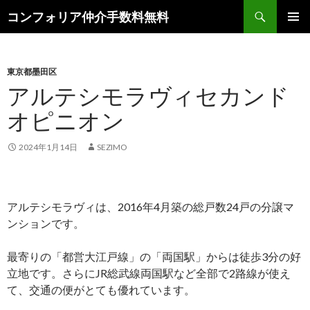
検
コンフォリア仲介手数料無料
索
コ
メインメ
ン
ニュー
テ
ン
東京都墨田区
ツ
アルテシモラヴィセカンド
へ
オピニオン
ス
キ
ッ
2024年1月14日
SEZIMO
プ
アルテシモラヴィは、2016年4月築の総戸数24戸の分譲マ
ンションです。
最寄りの「都営大江戸線」の「両国駅」からは徒歩3分の好
立地です。さらにJR総武線両国駅など全部で2路線が使え
て、交通の便がとても優れています。