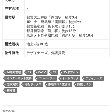
専有面積
–
最寄駅
都営大江戸線「両国駅」徒歩3分
JR中央・総武線「両国駅」徒歩9分
都営新宿線「森下駅」徒歩13分
都営新宿線「菊川駅」徒歩13分
東京メトロ半蔵門線「錦糸町駅」徒歩18分
構造規模
地上9階 RC造
物件特徴
デザイナーズ、分譲賃貸
24時間管理
BS
CATV
CS
TVドアホン
インターネット無料
エレベーター
オートロック
デザイナーズ
分譲賃貸
宅配ボックス
敷地内ゴミ置き場
防犯カメラ
駐輪場
投
前の投稿