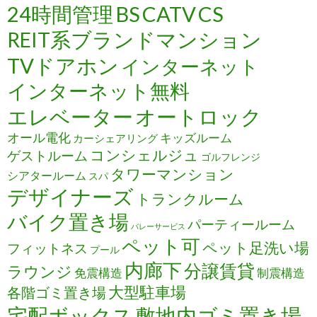
24時間管理
BS
CATV
CS
REIT系ブランドマンション
TVドアホン
インターネット
インターネット無料
エレベーター
オートロック
オール電化
キッズルーム
カーシェアリング
コンシェルジュ
ゲストルーム
ゴルフレンジ
タワーマンション
シアタールーム
スパ
デザイナーズ
トランクルーム
バイク置き場
パーティールーム
バレーサービス
ペット可
ペット足洗い場
フィットネス
プール
内廊下
分譲賃貸
ラウンジ
免震構造
制震構造
大型駐車場
各階ゴミ置き場
宅配ボックス
敷地内ゴミ置き場