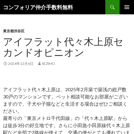
検
コンフォリア仲介手数料無料
索
コ
メインメ
ン
ニュー
テ
ン
東京都渋谷区
ツ
アイフラット代々木上原セ
へ
カンドオピニオン
ス
キ
ッ
2024年12月6日
SEZIMO
プ
アイフラット代々木上原は、2025年2月築で築浅の総戸数
30戸のマンションです。ペット相談可能なお部屋がござい
ますので、子犬や子猫などと生活する場合はぜひご相談く
ださい。
最寄りの「東京メトロ千代田線」の「代々木上原駅」から
は徒歩3分の好立地です。さらに小田急小田原線代々木上原
駅など全部で2路線が使えて、交通の便がとても優れていま