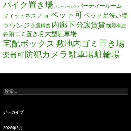
バイク置き場
パーティールーム
バレーサービス
ペット可
ペット足洗い場
フィットネス
プール
内廊下
分譲賃貸
ラウンジ
免震構造
制震構造
大型駐車場
各階ゴミ置き場
宅配ボックス
敷地内ゴミ置き場
防犯カメラ
駐輪場
駐車場
楽器可
検
索:
アーカイブ
2026年8月