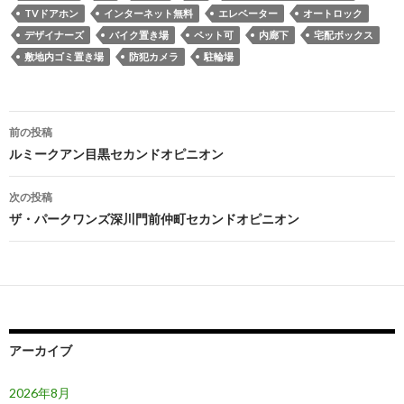
TVドアホン
インターネット無料
エレベーター
オートロック
デザイナーズ
バイク置き場
ペット可
内廊下
宅配ボックス
敷地内ゴミ置き場
防犯カメラ
駐輪場
投
前の投稿
稿
ルミークアン目黒セカンドオピニオン
ナ
次の投稿
ビ
ザ・パークワンズ深川門前仲町セカンドオピニオン
ゲ
ー
シ
ョ
アーカイブ
ン
2026年8月