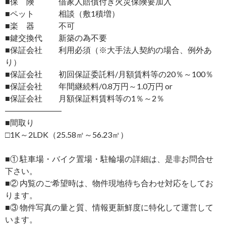
■保 険 借家人賠償付き火災保険要加入
■ペット 相談（敷1積増）
■楽 器 不可
■鍵交換代 新築の為不要
■保証会社 利用必須（※大手法人契約の場合、例外あ
り）
■保証会社 初回保証委託料/月額賃料等の20％～100％
■保証会社 年間継続料/0.8万円～1.0万円 or
■保証会社 月額保証料賃料等の1％～2％
―――――――
■間取り
□1K～2LDK（25.58㎡～56.23㎡）
■① 駐車場・バイク置場・駐輪場の詳細は、是非お問合せ
下さい。
■② 内覧のご希望時は、物件現地待ち合わせ対応をしてお
ります。
■③ 物件写真の量と質、情報更新鮮度に特化して運営して
います。