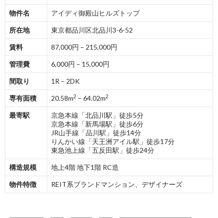
物件名
アイディ御殿山ヒルズトップ
所在地
東京都品川区北品川3-6-52
賃料
87,000円 – 215,000円
管理費
6,000円 – 15,000円
間取り
1R – 2DK
2
2
専有面積
20.58m
– 64.02m
最寄駅
京急本線「北品川駅」徒歩5分
京急本線「新馬場駅」徒歩6分
JR山手線「品川駅」徒歩14分
りんかい線「天王洲アイル駅」徒歩17分
東急池上線「五反田駅」徒歩24分
構造規模
地上4階 地下1階 RC造
物件特徴
REIT系ブランドマンション、デザイナーズ