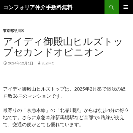
検
コンフォリア仲介手数料無料
索
コ
メインメ
ン
ニュー
テ
ン
東京都品川区
ツ
アイディ御殿山ヒルズトッ
へ
プセカンドオピニオン
ス
キ
ッ
2024年12月1日
SEZIMO
プ
アイディ御殿山ヒルズトップは、2025年2月築で築浅の総
戸数36戸のマンションです。
最寄りの「京急本線」の「北品川駅」からは徒歩4分の好立
地です。さらに京急本線新馬場駅など全部で5路線が使え
て、交通の便がとても優れています。