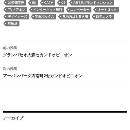
24時間管理
BS
CATV
CS
REIT系ブランドマンション
TVドアホン
インターネット無料
エレベーター
オートロック
デザイナーズ
宅配ボックス
敷地内ゴミ置き場
防犯カメラ
駐輪場
投
前の投稿
稿
グランパセオ大森セカンドオピニオン
ナ
次の投稿
ビ
アーバンパーク方南町2セカンドオピニオン
ゲ
ー
シ
ョ
アーカイブ
ン