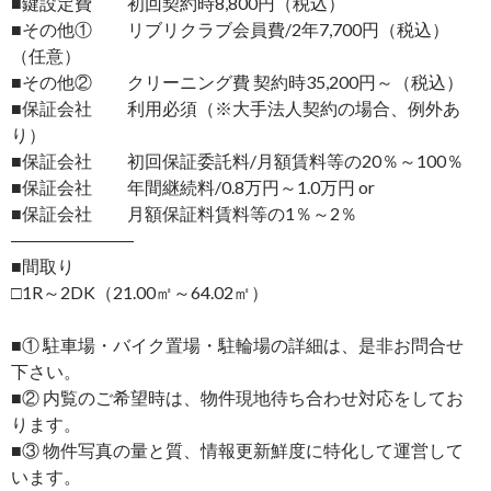
■鍵設定費 初回契約時8,800円（税込）
■その他① リブリクラブ会員費/2年7,700円（税込）
（任意）
■その他② クリーニング費 契約時35,200円～（税込）
■保証会社 利用必須（※大手法人契約の場合、例外あ
り）
■保証会社 初回保証委託料/月額賃料等の20％～100％
■保証会社 年間継続料/0.8万円～1.0万円 or
■保証会社 月額保証料賃料等の1％～2％
―――――――
■間取り
□1R～2DK（21.00㎡～64.02㎡）
■① 駐車場・バイク置場・駐輪場の詳細は、是非お問合せ
下さい。
■② 内覧のご希望時は、物件現地待ち合わせ対応をしてお
ります。
■③ 物件写真の量と質、情報更新鮮度に特化して運営して
います。