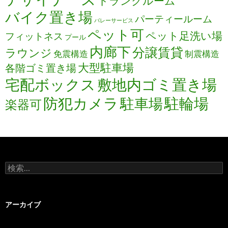
トランクルーム
バイク置き場
パーティールーム
バレーサービス
ペット可
ペット足洗い場
フィットネス
プール
内廊下
分譲賃貸
ラウンジ
免震構造
制震構造
大型駐車場
各階ゴミ置き場
宅配ボックス
敷地内ゴミ置き場
防犯カメラ
駐輪場
駐車場
楽器可
検
索:
アーカイブ