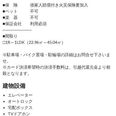
■保 険 借家人賠償付き火災保険要加入
■ペット 不可
■楽 器 不可
■保証会社 利用必須
―――――――
■間取り
□1R～1LDK（22.96㎡～45.04㎡）
※駐車場・バイク置場・駐輪場の詳細はお問合せ下さいま
せ。
※カード決済希望時の決済手数料は、引越代還元金より相
殺となります。
建物設備
エレベーター
オートロック
宅配ボックス
TVドアホン