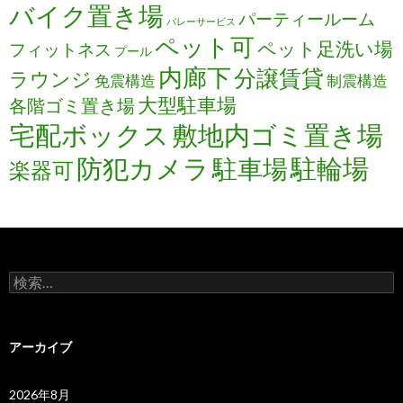
バイク置き場
パーティールーム
バレーサービス
ペット可
ペット足洗い場
フィットネス
プール
内廊下
分譲賃貸
ラウンジ
免震構造
制震構造
大型駐車場
各階ゴミ置き場
宅配ボックス
敷地内ゴミ置き場
防犯カメラ
駐輪場
駐車場
楽器可
検
索:
アーカイブ
2026年8月