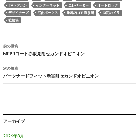
TVドアホン
インターネット
エレベーター
オートロック
デザイナーズ
宅配ボックス
敷地内ゴミ置き場
防犯カメラ
駐輪場
投
前の投稿
稿
MFPRコート赤坂見附セカンドオピニオン
ナ
次の投稿
ビ
パークナードフィット新富町セカンドオピニオン
ゲ
ー
シ
ョ
アーカイブ
ン
2026年8月