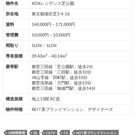
物件名
KDXレジデンス芝公園
所在地
東京都港区芝3-4-16
賃料
169,000円 – 171,000円
管理費
10,000円 – 10,000円
間取り
1LDK – 1LDK
2
2
専有面積
39.43m
– 40.14m
最寄駅
都営三田線「芝公園駅」徒歩2分
都営三田線「三田駅」徒歩10分
JR山手線「田町駅」徒歩10分
都営浅草線「大門駅」徒歩13分
都営三田線「御成門駅」徒歩14分
構造規模
地上13階 RC造
物件特徴
REIT系ブランドマンション、デザイナーズ
24時間管理
BS
CATV
CS
REIT系ブランドマンション