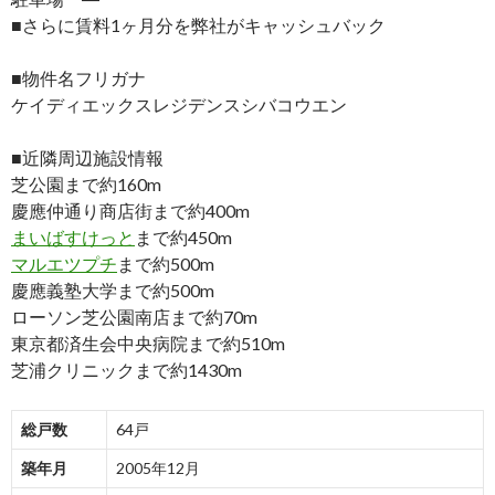
■さらに賃料1ヶ月分を弊社がキャッシュバック
■物件名フリガナ
ケイディエックスレジデンスシバコウエン
■近隣周辺施設情報
芝公園まで約160m
慶應仲通り商店街まで約400m
まいばすけっと
まで約450m
マルエツプチ
まで約500m
慶應義塾大学まで約500m
ローソン芝公園南店まで約70m
東京都済生会中央病院まで約510m
芝浦クリニックまで約1430m
総戸数
64戸
築年月
2005年12月