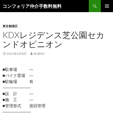
検
コンフォリア仲介手数料無料
索
コ
メインメ
ン
ニュー
テ
ン
東京都港区
ツ
KDXレジデンス芝公園セカ
へ
ンドオピニオン
ス
キ
ッ
2021年3月8日
SEZIMO
プ
■駐車場 ―
■バイク置場 ―
■駐輪場 有
―――――――
■設 計 ―
■施 工 ―
■管理形式 巡回管理
―――――――